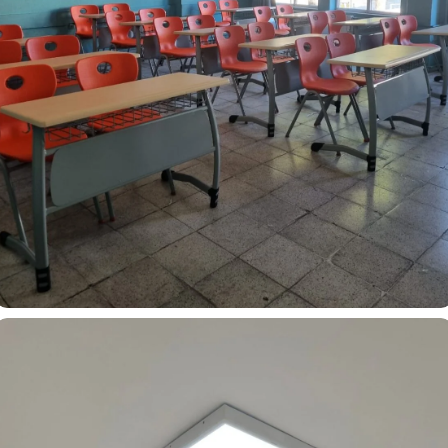
Esenköy Şehit Cengiz Topçu Ortaokulu Çift Kişilik Okul
Sırası ve Monoblok Sandalye – Fethiye Muğla