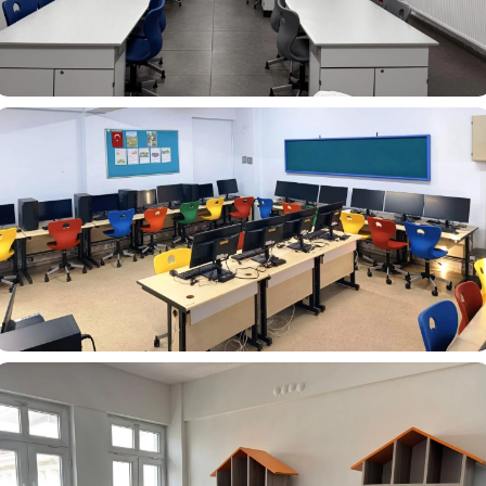
Çevre Koleji – İstanbul
Bergama 80. Yıl Cumhuriyet Ortaokulu