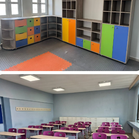
Alacaatlı Yunus Emre İlkokulu Ortaokulu – Anasınıfı Dolab