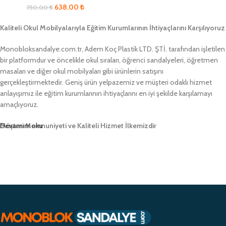
638,00
₺
750,00
₺
Kaliteli Okul Mobilyalarıyla Eğitim Kurumlarının İhtiyaçlarını Karşılıyoruz
Monobloksandalye.com.tr, Adem Koç Plastik LTD. ŞTİ. tarafından işletilen
bir platformdur ve öncelikle okul sıraları, öğrenci sandalyeleri, öğretmen
masaları ve diğer okul mobilyaları gibi ürünlerin satışını
gerçekleştirmektedir. Geniş ürün yelpazemiz ve müşteri odaklı hizmet
anlayışımız ile eğitim kurumlarının ihtiyaçlarını en iyi şekilde karşılamayı
amaçlıyoruz.
Müşteri Memnuniyeti ve Kaliteli Hizmet İlkemizdir
Devamını oku
Monobloksandalye.com.tr olarak, müşteri memnuniyetini her zaman ön
planda tutuyor ve yüksek kaliteli ürünlerimizle müşterilerimize güvenilir bir
alışveriş deneyimi sunmayı hedefliyoruz. Profesyonel ekibimiz ve
zamanında teslimat garantimizle eğitim kurumlarının ihtiyaçlarına hızlı ve
etkili çözümler sunarak sektörde öncü bir konumda yer almayı
amaçlıyoruz.