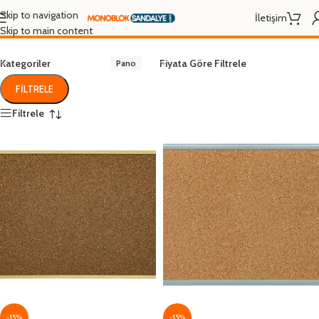
Pano
Skip to navigation
İletişim
Skip to main content
Kategoriler
Fiyata Göre Filtrele
Pano
FILTRELE
Filtrele
-15%
-15%