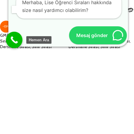
Merhaba, Lise Öğrenci Sıraları hakkında
size nasıl yardımcı olabilirim?
-15%
-15%
Mesaj gönder
GM002-205 İkili Laminat Okul
GM002-206 İkili Laminat Okul
Hemen Ara
Sırası, Öğrenci Sırası, Kolej Sırası,
Sırası, Öğrenci Sırası, Kolej Sırası,
Dershane Sırası, Sınıf Sırası
Dershane Sırası, Sınıf Sırası
2.378,00
₺
2.386,00
₺
2.798,00
₺
2.807,00
₺