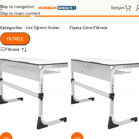
Lise Öğrenci Sıraları
Skip to navigation
İletişim
Skip to main content
Kategoriler
Fiyata Göre Filtrele
Lise Öğrenci Sıraları
FILTRELE
Filtrele
-15%
-15%