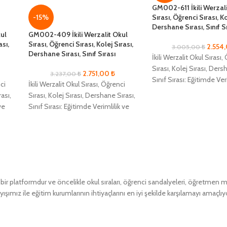
GM002-611 İkili Werzal
Sırası, Öğrenci Sırası, Ko
-15%
Dershane Sırası, Sınıf S
ul
GM002-409 İkili Werzalit Okul
ası,
Sırası, Öğrenci Sırası, Kolej Sırası,
2.554
3.005,00
₺
Dershane Sırası, Sınıf Sırası
İkili Werzalit Okul Sırası,
Sırası, Kolej Sırası, Ders
2.751,00
₺
3.237,00
₺
Sınıf Sırası: Eğitimde Ver
ci
İkili Werzalit Okul Sırası, Öğrenci
Konforun Yeni Adı Eğiti
rası,
Sırası, Kolej Sırası, Dershane Sırası,
alanlarında
ve
Sınıf Sırası: Eğitimde Verimlilik ve
Konforun Yeni Adı Eğitim
alanlarında
 platformdur ve öncelikle okul sıraları, öğrenci sandalyeleri, öğretmen masa
ımız ile eğitim kurumlarının ihtiyaçlarını en iyi şekilde karşılamayı amaçlıy