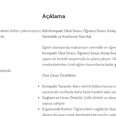
Açıklama
kten lütfen çekinmeyiniz.
İkili Kompakt Okul Sırası, Öğrenci Sırası, Kolej
dır.
Verimlilik ve Konforun Yeni Adı
Eğitim alanlarında maksimum verimlilik ve öğre
Kompakt Okul Sırası, Öğrenci Sırası, Kolej Sıras
yapısı ve estetik tasarımıyla ön plana çıkıyor. Ok
merkezlerinden özel eğitim kurumlarına kadar gen
ektedir.
Öne Çıkan Özellikler:
Kompakt Tasarım:
Alanı verimli kullanmanıza o
sayesinde sınıflarda daha fazla hareket alanı su
Sağlam ve Uzun Ömürlü:
Çelik iskeleti ve dayan
yapıya sahiptir.
Ergonomik Konfor:
Öğrencilerin sağlıklı bir d
düzeni ile uzun süreli derslerde bile konfor sağla