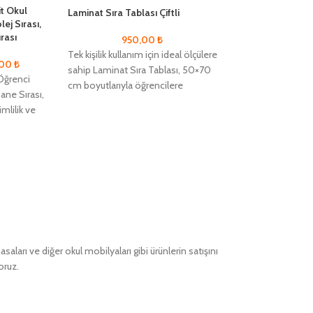
it Okul
Laminat Sıra Tablası Çiftli
Werzalit Sıra Tab
lej Sırası,
ırası
950,00
₺
850
Tek kişilik kullanım için ideal ölçülere
Tekli werzalit tabl
,00
₺
sahip Laminat Sıra Tablası, 50×70
cm dir.
 Öğrenci
cm boyutlarıyla öğrencilere
hane Sırası,
konforlu bir çalışma alanı sunar.
imlilik ve
Yüksek kaliteli 18
m
ları ve diğer okul mobilyaları gibi ürünlerin satışını
oruz.