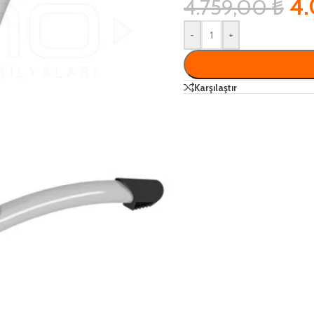
4
4.759,00
₺
-
+
Karşılaştır