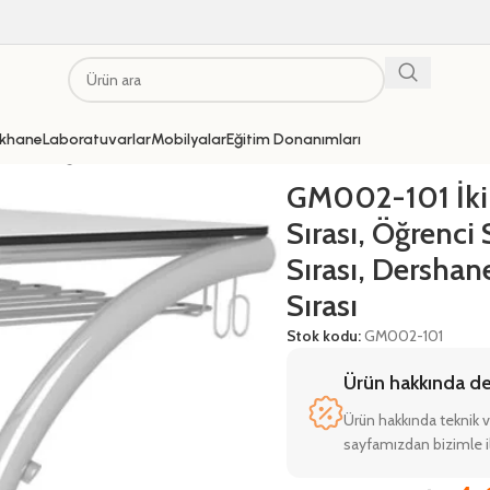
khane
Laboratuvarlar
Mobilyalar
Eğitim Donanımları
rası, Öğrenci Sırası, Kolej Sırası, Dershane Sırası, Sınıf Sırası
GM002-101 İki
Sırası, Öğrenci S
Sırası, Dershane
Sırası
Stok kodu:
GM002-101
Ürün hakkında deta
Ürün hakkında teknik v
sayfamızdan bizimle il