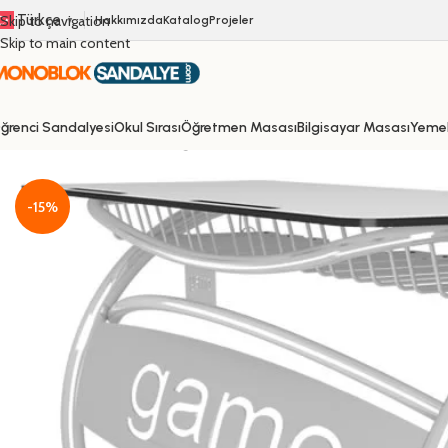
Türkçe
Skip to navigation
Hakkımızda
Katalog
Projeler
▼
Skip to main content
ğrenci Sandalyesi
Okul Sırası
Öğretmen Masası
Bilgisayar Masası
Yeme
Ana Sayfa
/
Okul Sırası
/
İkili Öğrenci Sırası
/
GM002-101 İkili Kompakt Okul Sı
-15%