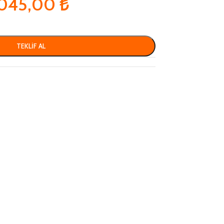
.045,00
₺
TEKLIF AL