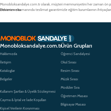
Monobloksandalye.com.tr olarak, müşteri memnuniyetini her zaman ön pland
ekibimiz ve zamanında teslimat garantimizle eğitim kurumlarının ihtiyaçlar
Devamını oku
Monobloksandalye.com.tr
Ürün Grupları
Hakkımızda
Öğrenci Sandalyesi
İletişim
Okul Sırası
Kataloglar
Resim Sırası
Belgeler
Müzik Sırası
Modüler Sıra
Kullanım Şartları & Üyelik Sözleşmesi
Öğretmen Masası
Cayma & İptal ve İade Koşulları
Bilgisayar Masası
Kişisel Verilerin Korunması