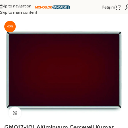
Skip to navigation
İletişim
Ana Sayfa
/
Mobilyalar
/
Pano
Skip to main content
-15%
Click to enlarge
GM017-101 Alüminyum Çerçeveli Kumaş