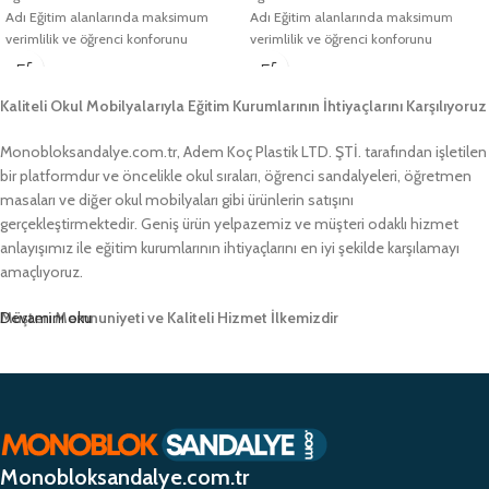
Adı Eğitim alanlarında maksimum
Adı Eğitim alanlarında maksimum
verimlilik ve öğrenci konforunu
verimlilik ve öğrenci konforunu
sağlamak adına geliştirilmiş
sağlamak adına geliştirilmiş
Kaliteli Okul Mobilyalarıyla Eğitim Kurumlarının İhtiyaçlarını Karşılıyoruz
Monobloksandalye.com.tr, Adem Koç Plastik LTD. ŞTİ. tarafından işletilen
bir platformdur ve öncelikle okul sıraları, öğrenci sandalyeleri, öğretmen
masaları ve diğer okul mobilyaları gibi ürünlerin satışını
gerçekleştirmektedir. Geniş ürün yelpazemiz ve müşteri odaklı hizmet
anlayışımız ile eğitim kurumlarının ihtiyaçlarını en iyi şekilde karşılamayı
amaçlıyoruz.
Müşteri Memnuniyeti ve Kaliteli Hizmet İlkemizdir
Devamını oku
Monobloksandalye.com.tr olarak, müşteri memnuniyetini her zaman ön
planda tutuyor ve yüksek kaliteli ürünlerimizle müşterilerimize güvenilir bir
alışveriş deneyimi sunmayı hedefliyoruz. Profesyonel ekibimiz ve
zamanında teslimat garantimizle eğitim kurumlarının ihtiyaçlarına hızlı ve
etkili çözümler sunarak sektörde öncü bir konumda yer almayı
Monobloksandalye.com.tr
amaçlıyoruz.