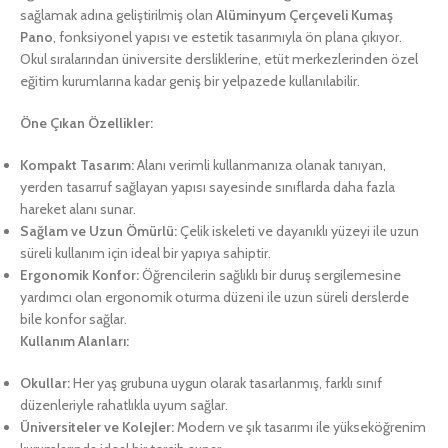
sağlamak adına geliştirilmiş olan
Alüminyum Çerçeveli Kumaş
Pano
, fonksiyonel yapısı ve estetik tasarımıyla ön plana çıkıyor.
Okul sıralarından üniversite dersliklerine, etüt merkezlerinden özel
eğitim kurumlarına kadar geniş bir yelpazede kullanılabilir.
Öne Çıkan Özellikler:
Kompakt Tasarım:
Alanı verimli kullanmanıza olanak tanıyan,
yerden tasarruf sağlayan yapısı sayesinde sınıflarda daha fazla
hareket alanı sunar.
Sağlam ve Uzun Ömürlü:
Çelik iskeleti ve dayanıklı yüzeyi ile uzun
süreli kullanım için ideal bir yapıya sahiptir.
Ergonomik Konfor:
Öğrencilerin sağlıklı bir duruş sergilemesine
yardımcı olan ergonomik oturma düzeni ile uzun süreli derslerde
bile konfor sağlar.
Kullanım Alanları:
Okullar:
Her yaş grubuna uygun olarak tasarlanmış, farklı sınıf
düzenleriyle rahatlıkla uyum sağlar.
Üniversiteler ve Kolejler:
Modern ve şık tasarımı ile yükseköğrenim