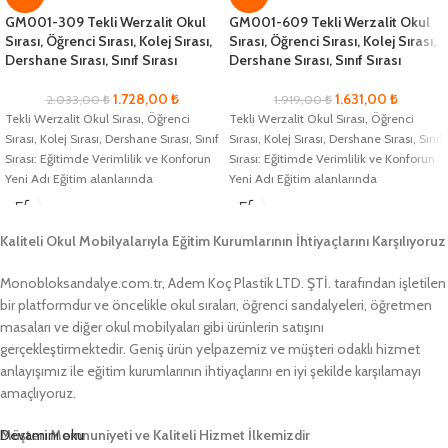
GM001-309 Tekli Werzalit Okul
GM001-609 Tekli Werzalit Okul
Sırası, Öğrenci Sırası, Kolej Sırası,
Sırası, Öğrenci Sırası, Kolej Sırası,
Dershane Sırası, Sınıf Sırası
Dershane Sırası, Sınıf Sırası
1.728,00
₺
1.631,00
₺
2.033,00
₺
1.919,00
₺
Tekli Werzalit Okul Sırası, Öğrenci
Tekli Werzalit Okul Sırası, Öğrenci
Sırası, Kolej Sırası, Dershane Sırası, Sınıf
Sırası, Kolej Sırası, Dershane Sırası, Sınıf
Sırası: Eğitimde Verimlilik ve Konforun
Sırası: Eğitimde Verimlilik ve Konforun
Yeni Adı Eğitim alanlarında
Yeni Adı Eğitim alanlarında
Kaliteli Okul Mobilyalarıyla Eğitim Kurumlarının İhtiyaçlarını Karşılıyoruz
Monobloksandalye.com.tr, Adem Koç Plastik LTD. ŞTİ. tarafından işletilen
bir platformdur ve öncelikle okul sıraları, öğrenci sandalyeleri, öğretmen
masaları ve diğer okul mobilyaları gibi ürünlerin satışını
gerçekleştirmektedir. Geniş ürün yelpazemiz ve müşteri odaklı hizmet
anlayışımız ile eğitim kurumlarının ihtiyaçlarını en iyi şekilde karşılamayı
amaçlıyoruz.
Müşteri Memnuniyeti ve Kaliteli Hizmet İlkemizdir
Devamını oku