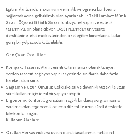
Eğitim alanlarında maksimum verimlilik ve öğrenci konforunu
sağlamak adına geliştirilmiş olan
Ayarlanabilir Tekli Laminat Müzik
Sırası, Öğrenci Etkinlik Sırası
, fonksiyonel yapısı ve estetik
tasarımıyla ön plana çıkıyor. Okul sıralarından üniversite
dersliklerine, etüt merkezlerinden özel eğitim kurumlarına kadar
geniş bir yelpazede kullanılabilir.
Öne Çıkan Özellikler:
Kompakt Tasarım:
Alanı verimli kullanmanıza olanak tanıyan,
yerden tasarruf sağlayan yapısı sayesinde sınıflarda daha fazla
hareket alanı sunar.
Sağlam ve Uzun Ömürlü:
Çelik iskeleti ve dayanıklı yüzeyi ile uzun
süreli kullanım için ideal bir yapıya sahiptir.
Ergonomik Konfor:
Öğrencilerin sağlıklı bir duruş sergilemesine
yardımcı olan ergonomik oturma düzeni ile uzun süreli derslerde
bile konfor sağlar.
Kullanım Alanları:
Okullar:
Her yaş grubuna uygun olarak tasarlanmış, farklı sınıf