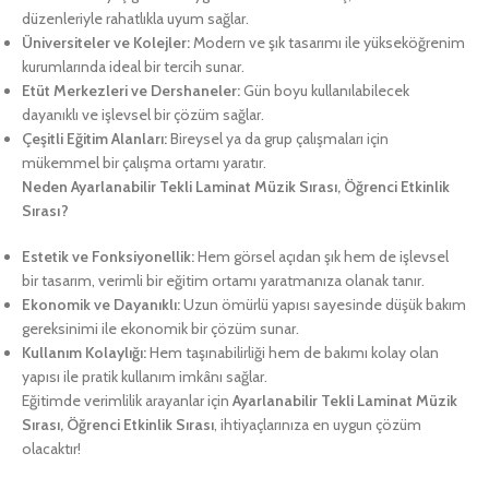
düzenleriyle rahatlıkla uyum sağlar.
Üniversiteler ve Kolejler:
Modern ve şık tasarımı ile yükseköğrenim
kurumlarında ideal bir tercih sunar.
Etüt Merkezleri ve Dershaneler:
Gün boyu kullanılabilecek
dayanıklı ve işlevsel bir çözüm sağlar.
Çeşitli Eğitim Alanları:
Bireysel ya da grup çalışmaları için
mükemmel bir çalışma ortamı yaratır.
Neden Ayarlanabilir Tekli Laminat Müzik Sırası, Öğrenci Etkinlik
Sırası?
Estetik ve Fonksiyonellik:
Hem görsel açıdan şık hem de işlevsel
bir tasarım, verimli bir eğitim ortamı yaratmanıza olanak tanır.
Ekonomik ve Dayanıklı:
Uzun ömürlü yapısı sayesinde düşük bakım
gereksinimi ile ekonomik bir çözüm sunar.
Kullanım Kolaylığı:
Hem taşınabilirliği hem de bakımı kolay olan
yapısı ile pratik kullanım imkânı sağlar.
Eğitimde verimlilik arayanlar için
Ayarlanabilir Tekli Laminat Müzik
Sırası, Öğrenci Etkinlik Sırası
, ihtiyaçlarınıza en uygun çözüm
olacaktır!