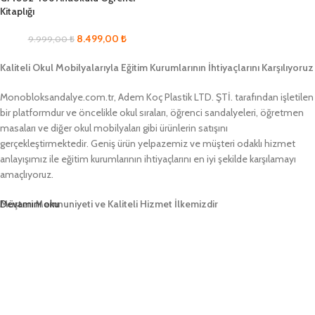
Kitaplığı
8.499,00
₺
9.999,00
₺
Kaliteli Okul Mobilyalarıyla Eğitim Kurumlarının İhtiyaçlarını Karşılıyoruz
Monobloksandalye.com.tr, Adem Koç Plastik LTD. ŞTİ. tarafından işletilen
bir platformdur ve öncelikle okul sıraları, öğrenci sandalyeleri, öğretmen
masaları ve diğer okul mobilyaları gibi ürünlerin satışını
gerçekleştirmektedir. Geniş ürün yelpazemiz ve müşteri odaklı hizmet
anlayışımız ile eğitim kurumlarının ihtiyaçlarını en iyi şekilde karşılamayı
amaçlıyoruz.
Müşteri Memnuniyeti ve Kaliteli Hizmet İlkemizdir
Devamını oku
Monobloksandalye.com.tr olarak, müşteri memnuniyetini her zaman ön
planda tutuyor ve yüksek kaliteli ürünlerimizle müşterilerimize güvenilir bir
alışveriş deneyimi sunmayı hedefliyoruz. Profesyonel ekibimiz ve
zamanında teslimat garantimizle eğitim kurumlarının ihtiyaçlarına hızlı ve
etkili çözümler sunarak sektörde öncü bir konumda yer almayı
amaçlıyoruz.