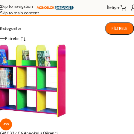
anaokulu ürünleri
Skip to navigation
İletişim
Skip to main content
Kategoriler
FILTRELE
Filtrele
-15%
GM032-106 Anaokulu Öğrenci