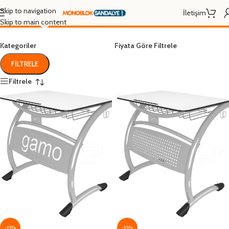
ikili öğrenci sırası
Skip to navigation
İletişim
Skip to main content
Kategoriler
Fiyata Göre Filtrele
FILTRELE
Filtrele
-15%
-15%