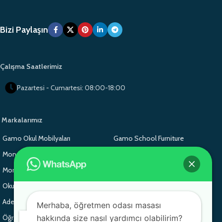
Bizi Paylaşın
Çalışma Saatlerimiz
Pazartesi - Cumartesi: 08:00-18:00
Markalarımız
Gamo Okul Mobilyaları
Gamo School Furniture
Monoblok Sandalye
Monoblok Sandalye
Monoblok Sandalye
Gamo School Furniture
Okul Sırası
Adem Koç Plastik
Adem Koç Plastik
Adem Koç Plastik
Merhaba, öğretmen odası masası
hakkında size nasıl yardımcı olabilirim?
Öğrenci Sırası