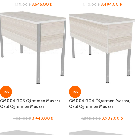
3.545,00
₺
3.494,00
₺
4.171,00
₺
4.110,00
₺
-15%
-15%
GM004-203 Öğretmen Masası,
GM004-204 Öğretmen Masası,
Okul Öğretmen Masası
Okul Öğretmen Masası
3.443,00
₺
3.902,00
₺
4.051,00
₺
4.590,00
₺