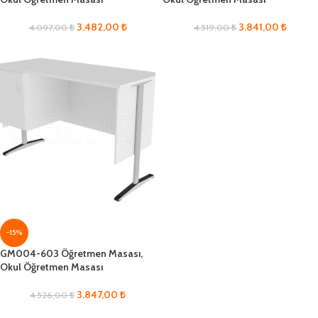
3.482,00
₺
3.841,00
₺
4.097,00
₺
4.519,00
₺
-15%
GM004-603 Öğretmen Masası,
Okul Öğretmen Masası
3.847,00
₺
4.526,00
₺