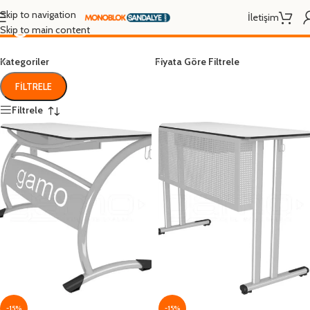
öğretmen odası masası
Skip to navigation
İletişim
Skip to main content
Kategoriler
Fiyata Göre Filtrele
FILTRELE
Filtrele
-15%
-15%