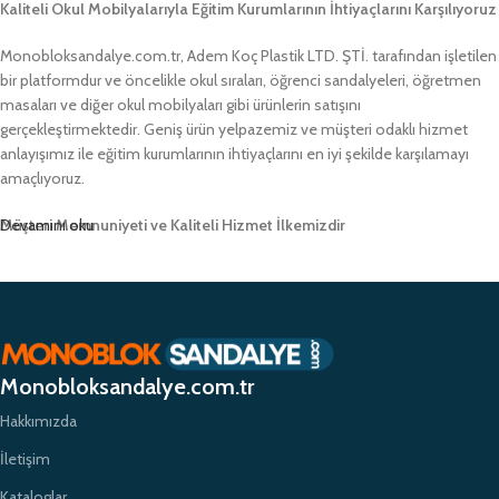
Kaliteli Okul Mobilyalarıyla Eğitim Kurumlarının İhtiyaçlarını Karşılıyoruz
Monobloksandalye.com.tr, Adem Koç Plastik LTD. ŞTİ. tarafından işletilen
bir platformdur ve öncelikle okul sıraları, öğrenci sandalyeleri, öğretmen
masaları ve diğer okul mobilyaları gibi ürünlerin satışını
gerçekleştirmektedir. Geniş ürün yelpazemiz ve müşteri odaklı hizmet
anlayışımız ile eğitim kurumlarının ihtiyaçlarını en iyi şekilde karşılamayı
amaçlıyoruz.
Müşteri Memnuniyeti ve Kaliteli Hizmet İlkemizdir
Devamını oku
Monobloksandalye.com.tr olarak, müşteri memnuniyetini her zaman ön
planda tutuyor ve yüksek kaliteli ürünlerimizle müşterilerimize güvenilir bir
alışveriş deneyimi sunmayı hedefliyoruz. Profesyonel ekibimiz ve
zamanında teslimat garantimizle eğitim kurumlarının ihtiyaçlarına hızlı ve
etkili çözümler sunarak sektörde öncü bir konumda yer almayı
Monobloksandalye.com.tr
amaçlıyoruz.
Hakkımızda
İletişim
Kataloglar