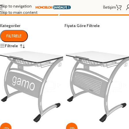
resim sırası fiyatları
Skip to navigation
İletişim
Skip to main content
Kategoriler
Fiyata Göre Filtrele
FILTRELE
Filtrele
-15%
-15%