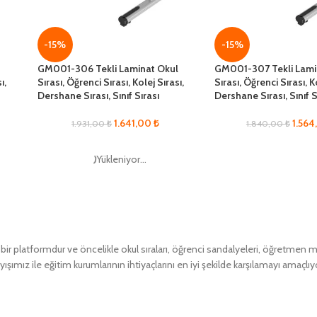
-15%
-15%
l
GM001-306 Tekli Laminat Okul
GM001-307 Tekli Lami
ı,
Sırası, Öğrenci Sırası, Kolej Sırası,
Sırası, Öğrenci Sırası, K
Dershane Sırası, Sınıf Sırası
Dershane Sırası, Sınıf S
1.641,00
₺
1.56
1.931,00
₺
1.840,00
₺
Yükleniyor...
 platformdur ve öncelikle okul sıraları, öğrenci sandalyeleri, öğretmen masa
ımız ile eğitim kurumlarının ihtiyaçlarını en iyi şekilde karşılamayı amaçlıy