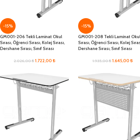
-15%
-15%
GM001-206 Tekli Laminat Okul
GM001-208 Tekli Laminat Oku
Sırası, Öğrenci Sırası, Kolej Sırası,
Sırası, Öğrenci Sırası, Kolej Sıras
Dershane Sırası, Sınıf Sırası
Dershane Sırası, Sınıf Sırası
1.722,00
₺
1.645,00
₺
2.026,00
₺
1.935,00
₺