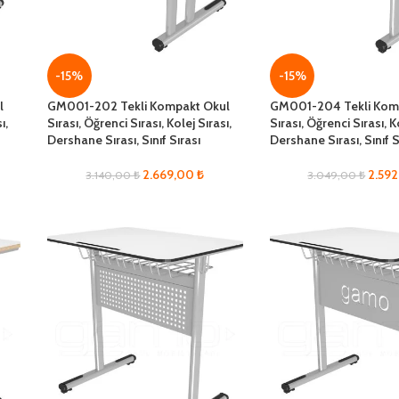
-15%
-15%
l
GM001-202 Tekli Kompakt Okul
GM001-204 Tekli Kom
ı,
Sırası, Öğrenci Sırası, Kolej Sırası,
Sırası, Öğrenci Sırası, K
Dershane Sırası, Sınıf Sırası
Dershane Sırası, Sınıf S
2.669,00
₺
2.59
3.140,00
₺
3.049,00
₺