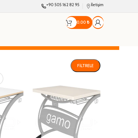
+90 505 162 82 95
İletişim
0,00
₺
FILTRELE