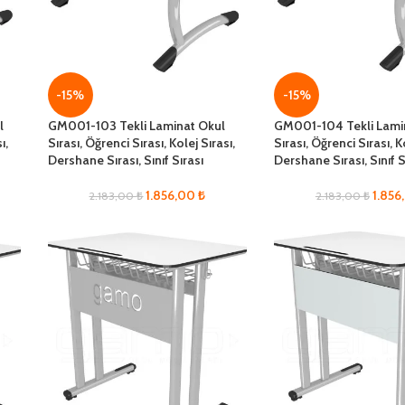
-15%
-15%
l
GM001-103 Tekli Laminat Okul
GM001-104 Tekli Lami
ı,
Sırası, Öğrenci Sırası, Kolej Sırası,
Sırası, Öğrenci Sırası, K
Dershane Sırası, Sınıf Sırası
Dershane Sırası, Sınıf S
1.856,00
₺
1.85
2.183,00
₺
2.183,00
₺