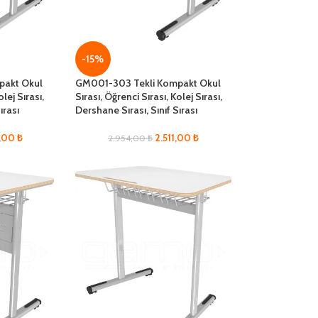
-15%
pakt Okul
GM001-303 Tekli Kompakt Okul
olej Sırası,
Sırası, Öğrenci Sırası, Kolej Sırası,
ırası
Dershane Sırası, Sınıf Sırası
7,00
₺
2.511,00
₺
2.954,00
₺