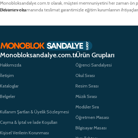
Monobloksandalye.com.tr olarak, müşteri memnuniyetini her zaman ön pland
ekibimiz ve zamanında teslimat garantimizle eğitim kurumlarının ihtiyaçlar
Devamını oku
Monobloksandalye.com.tr
Ürün Grupları
Hakkımızda
Öğrenci Sandalyesi
İletişim
Okul Sırası
Kataloglar
Resim Sırası
Belgeler
Müzik Sırası
Modüler Sıra
Kullanım Şartları & Üyelik Sözleşmesi
Öğretmen Masası
Cayma & İptal ve İade Koşulları
Bilgisayar Masası
Kişisel Verilerin Korunması