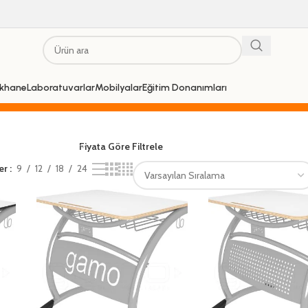
khane
Laboratuvarlar
Mobilyalar
Eğitim Donanımları
Fiyata Göre Filtrele
er
9
12
18
24