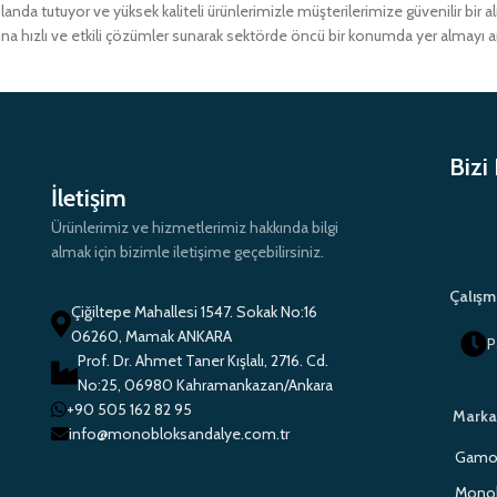
a tutuyor ve yüksek kaliteli ürünlerimizle müşterilerimize güvenilir bir 
ına hızlı ve etkili çözümler sunarak sektörde öncü bir konumda yer almayı 
Bizi
İletişim
Ürünlerimiz ve hizmetlerimiz hakkında bilgi
almak için bizimle iletişime geçebilirsiniz.
Çalışm
Çiğiltepe Mahallesi 1547. Sokak No:16
06260, Mamak ANKARA
P
Prof. Dr. Ahmet Taner Kışlalı, 2716. Cd.
No:25, 06980 Kahramankazan/Ankara
+90 505 162 82 95
Marka
info@monobloksandalye.com.tr
Gamo 
Monob