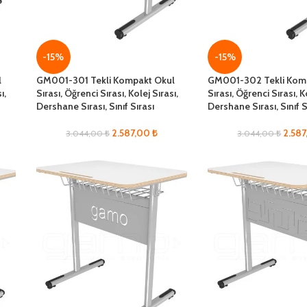
-15%
-15%
l
GM001-301 Tekli Kompakt Okul
GM001-302 Tekli Kom
ı,
Sırası, Öğrenci Sırası, Kolej Sırası,
Sırası, Öğrenci Sırası, K
Dershane Sırası, Sınıf Sırası
Dershane Sırası, Sınıf S
2.587,00
₺
2.58
3.044,00
₺
3.044,00
₺