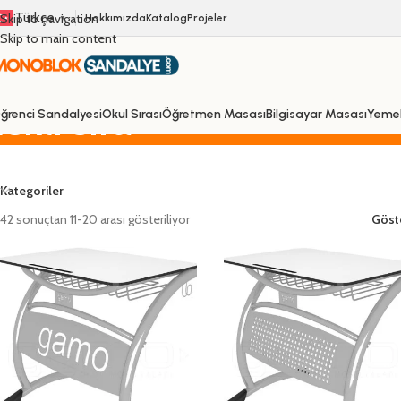
Türkçe
Skip to navigation
Hakkımızda
Katalog
Projeler
▼
Skip to main content
tekli sıra
ğrenci Sandalyesi
Okul Sırası
Öğretmen Masası
Bilgisayar Masası
Yeme
Kategoriler
42 sonuçtan 11-20 arası gösteriliyor
Göst