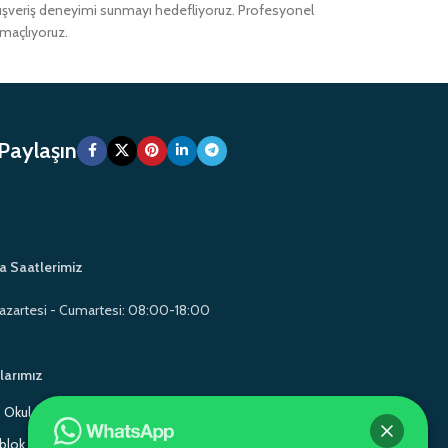
alışveriş deneyimi sunmayı hedefliyoruz. Profesyonel
amaçlıyoruz.
 Paylaşın
a Saatlerimiz
azartesi - Cumartesi: 08:00-18:00
larımız
Okul Mobilyaları
Gamo School Furniture
lok Sandalye
Monoblok Sandalye