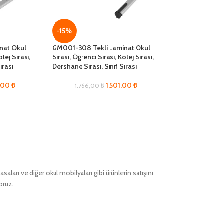
-15%
nat Okul
GM001-308 Tekli Laminat Okul
olej Sırası,
Sırası, Öğrenci Sırası, Kolej Sırası,
ırası
Dershane Sırası, Sınıf Sırası
4,00
₺
1.501,00
₺
1.766,00
₺
ları ve diğer okul mobilyaları gibi ürünlerin satışını
oruz.