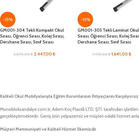
-15%
-15%
GM001-304 Tekli Kompakt Okul
GM001-305 Tekli Laminat Oku
Sırası, Öğrenci Sırası, Kolej Sırası,
Sırası, Öğrenci Sırası, Kolej Sıras
Dershane Sırası, Sınıf Sırası
Dershane Sırası, Sınıf Sırası
2.447,00
₺
1.641,00
₺
2.879,00
₺
1.931,00
₺
Kaliteli Okul Mobilyalarıyla Eğitim Kurumlarının İhtiyaçlarını Karşılıyoruz
Monobloksandalye.com.tr, Adem Koç Plastik LTD. ŞTİ. tarafından işletilen bir
gerçekleştirmektedir. Geniş ürün yelpazemiz ve müşteri odaklı hizmet anlayış
Müşteri Memnuniyeti ve Kaliteli Hizmet İlkemizdir