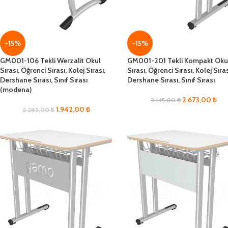
-15%
-15%
GM001-106 Tekli Werzalit Okul
GM001-201 Tekli Kompakt Oku
Sırası, Öğrenci Sırası, Kolej Sırası,
Sırası, Öğrenci Sırası, Kolej Sıras
Dershane Sırası, Sınıf Sırası
Dershane Sırası, Sınıf Sırası
(modena)
2.673,00
₺
3.145,00
₺
1.942,00
₺
2.285,00
₺