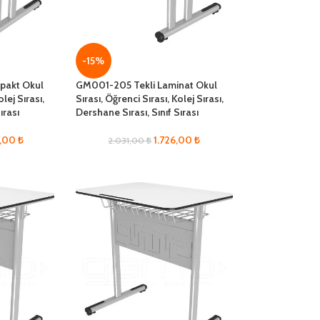
-15%
pakt Okul
GM001-205 Tekli Laminat Okul
olej Sırası,
Sırası, Öğrenci Sırası, Kolej Sırası,
ırası
Dershane Sırası, Sınıf Sırası
2,00
₺
1.726,00
₺
2.031,00
₺