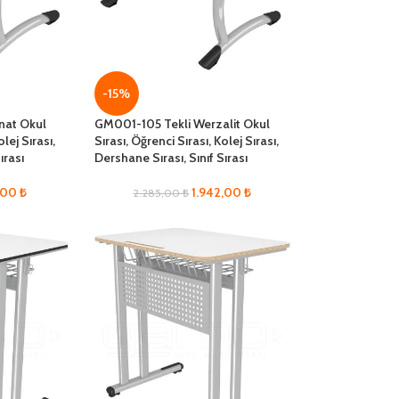
-15%
nat Okul
GM001-105 Tekli Werzalit Okul
olej Sırası,
Sırası, Öğrenci Sırası, Kolej Sırası,
ırası
Dershane Sırası, Sınıf Sırası
6,00
₺
1.942,00
₺
2.285,00
₺