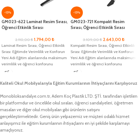
-15%
-15%
GM023-622 Laminat Resim Sırası,
GM023-721 Kompakt Resim
Öğrenci Etkinlik Sırası
Sırası, Öğrenci Etkinlik Sırası
1.794,00
₺
2.643,00
₺
2.110,00
₺
3.109,00
₺
Laminat Resim Sırası, Öğrenci Etkinlik
Kompakt Resim Sırası, Öğrenci Etkinlik
Sırası: Eğitimde Verimlilik ve Konforun
Sırası: Eğitimde Verimlilik ve Konforun
Yeni Adı Eğitim alanlarında maksimum
Yeni Adı Eğitim alanlarında maksimum
verimlilik ve öğrenci konforunu
verimlilik ve öğrenci konforunu
sağlamak
sağlamak
Kaliteli Okul Mobilyalarıyla Eğitim Kurumlarının İhtiyaçlarını Karşılıyoruz
Monobloksandalye.com.tr, Adem Koç Plastik LTD. ŞTİ. tarafından işletilen
bir platformdur ve öncelikle okul sıraları, öğrenci sandalyeleri, öğretmen
masaları ve diğer okul mobilyaları gibi ürünlerin satışını
gerçekleştirmektedir. Geniş ürün yelpazemiz ve müşteri odaklı hizmet
anlayışımız ile eğitim kurumlarının ihtiyaçlarını en iyi şekilde karşılamayı
amaçlıyoruz.