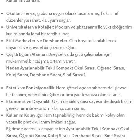
Kullanım Alanları:
Okullar:
Her yaş grubuna uygun olarak tasarlanmış, farklı sınıf
düzenleriyle rahatlıkla uyum sağlar.
Üniversiteler ve Kolejler:
Modern ve şık tasarımı ile yükseköğrenim
kurumlarında ideal bir tercih sunar.
Etüt Merkezleri ve Dershaneler:
Gün boyu kullanılabilecek
dayanıklı ve işlevsel bir çözüm sağlar.
Çeşitli Eğitim Alanları:
Bireysel ya da grup çalışmaları için
mükemmel bir çalışma ortamı yaratır.
Neden Ayarlanabilir Tekli Kompakt Okul Sırası, Öğrenci Sırası,
Kolej Sırası, Dershane Sırası, Sınıf Sırası?
Estetik ve Fonksiyonellik:
Hem görsel açıdan şık hem de işlevsel
bir tasarım, verimli bir eğitim ortamı yaratmanıza olanak tanır.
Ekonomik ve Dayanıklı:
Uzun ömürlü yapısı sayesinde düşük bakım
gereksinimi ile ekonomik bir çözüm sunar.
Kullanım Kolaylığı:
Hem taşınabilirliği hem de bakımı kolay olan
yapısı ile pratik kullanım imkânı sağlar.
Eğitimde verimlilik arayanlar için
Ayarlanabilir Tekli Kompakt Okul
Sırası, Öğrenci Sırası, Kolej Sırası, Dershane Sırası, Sınıf Sırası
,