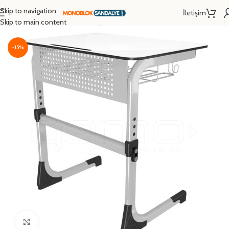
Skip to navigation
İletişim
Ana Sayfa
/
Okul Sırası
/
Tekli Öğrenci Sırası
Skip to main content
-15%
Click to enlarge