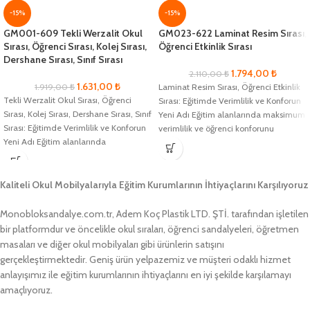
-15%
-15%
GM001-609 Tekli Werzalit Okul
GM023-622 Laminat Resim Sırası,
Sırası, Öğrenci Sırası, Kolej Sırası,
Öğrenci Etkinlik Sırası
Dershane Sırası, Sınıf Sırası
1.794,00
₺
2.110,00
₺
1.631,00
₺
1.919,00
₺
Laminat Resim Sırası, Öğrenci Etkinlik
Tekli Werzalit Okul Sırası, Öğrenci
Sırası: Eğitimde Verimlilik ve Konforun
Sırası, Kolej Sırası, Dershane Sırası, Sınıf
Yeni Adı Eğitim alanlarında maksimum
Sırası: Eğitimde Verimlilik ve Konforun
verimlilik ve öğrenci konforunu
Yeni Adı Eğitim alanlarında
sağlamak
Kaliteli Okul Mobilyalarıyla Eğitim Kurumlarının İhtiyaçlarını Karşılıyoruz
Monobloksandalye.com.tr, Adem Koç Plastik LTD. ŞTİ. tarafından işletilen
bir platformdur ve öncelikle okul sıraları, öğrenci sandalyeleri, öğretmen
masaları ve diğer okul mobilyaları gibi ürünlerin satışını
gerçekleştirmektedir. Geniş ürün yelpazemiz ve müşteri odaklı hizmet
anlayışımız ile eğitim kurumlarının ihtiyaçlarını en iyi şekilde karşılamayı
amaçlıyoruz.