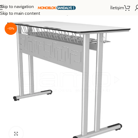
Skip to navigation
İletişim
Ana Sayfa
/
Okul Sırası
/
Ortaokul Öğrenci Sıraları
Skip to main content
-15%
Click to enlarge