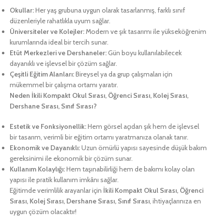
Okullar:
Her yaş grubuna uygun olarak tasarlanmış, farklı sınıf
düzenleriyle rahatlıkla uyum sağlar.
Üniversiteler ve Kolejler:
Modern ve şık tasarımı ile yükseköğrenim
kurumlarında ideal bir tercih sunar.
Etüt Merkezleri ve Dershaneler:
Gün boyu kullanılabilecek
dayanıklı ve işlevsel bir çözüm sağlar.
Çeşitli Eğitim Alanları:
Bireysel ya da grup çalışmaları için
mükemmel bir çalışma ortamı yaratır.
Neden İkili Kompakt Okul Sırası, Öğrenci Sırası, Kolej Sırası,
Dershane Sırası, Sınıf Sırası?
Estetik ve Fonksiyonellik:
Hem görsel açıdan şık hem de işlevsel
bir tasarım, verimli bir eğitim ortamı yaratmanıza olanak tanır.
Ekonomik ve Dayanıklı:
Uzun ömürlü yapısı sayesinde düşük bakım
gereksinimi ile ekonomik bir çözüm sunar.
Kullanım Kolaylığı:
Hem taşınabilirliği hem de bakımı kolay olan
yapısı ile pratik kullanım imkânı sağlar.
Eğitimde verimlilik arayanlar için
İkili Kompakt Okul Sırası, Öğrenci
Sırası, Kolej Sırası, Dershane Sırası, Sınıf Sırası
, ihtiyaçlarınıza en
uygun çözüm olacaktır!