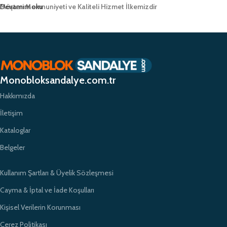
Müşteri Memnuniyeti ve Kaliteli Hizmet İlkemizdir
Devamını oku
Monobloksandalye.com.tr olarak, müşteri memnuniyetini her zaman ön
planda tutuyor ve yüksek kaliteli ürünlerimizle müşterilerimize güvenilir bir
alışveriş deneyimi sunmayı hedefliyoruz. Profesyonel ekibimiz ve
zamanında teslimat garantimizle eğitim kurumlarının ihtiyaçlarına hızlı ve
etkili çözümler sunarak sektörde öncü bir konumda yer almayı
Monobloksandalye.com.tr
amaçlıyoruz.
Hakkımızda
İletişim
Kataloglar
Belgeler
Kullanım Şartları & Üyelik Sözleşmesi
Cayma & İptal ve İade Koşulları
Kişisel Verilerin Korunması
Çerez Politikası