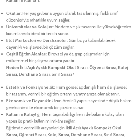
Kullanım Alanları:
Okullar:
Her yaş grubuna uygun olarak tasarlanmış, farklı sınıf
düzenleriyle rahatlıkla uyum sağlar.
Üniversiteler ve Kolejler:
Modern ve şık tasarımı ile yükseköğrenim
kurumlarında ideal bir tercih sunar.
Etüt Merkezleri ve Dershaneler:
Gün boyu kullanılabilecek
dayanıklı ve işlevsel bir çözüm sağlar.
Çeşitli Eğitim Alanları:
Bireysel ya da grup çalışmaları için
mükemmel bir çalışma ortamı yaratır.
Neden İkili Açılı Ayaklı Kompakt Okul Sırası, Öğrenci Sırası, Kolej
Sırası, Dershane Sırası, Sınıf Sırası?
Estetik ve Fonksiyonellik:
Hem görsel açıdan şık hem de işlevsel
bir tasarım, verimli bir eğitim ortamı yaratmanıza olanak tanır.
Ekonomik ve Dayanıklı:
Uzun ömürlü yapısı sayesinde düşük bakım
gereksinimi ile ekonomik bir çözüm sunar.
Kullanım Kolaylığı:
Hem taşınabilirliği hem de bakımı kolay olan
yapısı ile pratik kullanım imkânı sağlar.
Eğitimde verimlilik arayanlar için
İkili Açılı Ayaklı Kompakt Okul
Sırası, Öğrenci Sırası, Kolej Sırası, Dershane Sırası, Sınıf Sırası
,