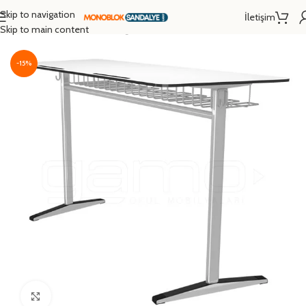
Skip to navigation
İletişim
Ana Sayfa
/
Okul Sırası
/
İkili Öğrenci Sırası
Skip to main content
-15%
Click to enlarge