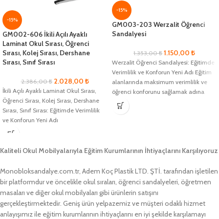
-15%
-15%
GM003-203 Werzalit Öğrenci
Sandalyesi
GM002-606 İkili Açılı Ayaklı
Laminat Okul Sırası, Öğrenci
Sırası, Kolej Sırası, Dershane
1.150,00
₺
1.353,00
₺
Sırası, Sınıf Sırası
Werzalit Öğrenci Sandalyesi: Eğitimde
Verimlilik ve Konforun Yeni Adı Eğitim
2.028,00
₺
2.386,00
₺
alanlarında maksimum verimlilik ve
İkili Açılı Ayaklı Laminat Okul Sırası,
öğrenci konforunu sağlamak adına
Öğrenci Sırası, Kolej Sırası, Dershane
geliştirilmiş olan
Sırası, Sınıf Sırası: Eğitimde Verimlilik
ve Konforun Yeni Adı
Kaliteli Okul Mobilyalarıyla Eğitim Kurumlarının İhtiyaçlarını Karşılıyoruz
Monobloksandalye.com.tr, Adem Koç Plastik LTD. ŞTİ. tarafından işletilen
bir platformdur ve öncelikle okul sıraları, öğrenci sandalyeleri, öğretmen
masaları ve diğer okul mobilyaları gibi ürünlerin satışını
gerçekleştirmektedir. Geniş ürün yelpazemiz ve müşteri odaklı hizmet
anlayışımız ile eğitim kurumlarının ihtiyaçlarını en iyi şekilde karşılamayı