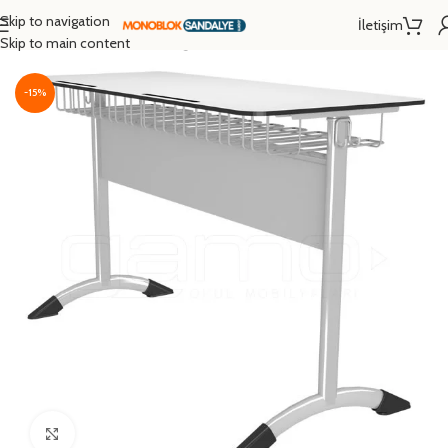
Skip to navigation
İletişim
Ana Sayfa
/
Okul Sırası
/
İkili Öğrenci Sırası
Skip to main content
-15%
Click to enlarge