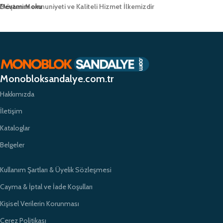
Müşteri Memnuniyeti ve Kaliteli Hizmet İlkemizdir
Devamını oku
Monobloksandalye.com.tr olarak, müşteri memnuniyetini her zaman ön
planda tutuyor ve yüksek kaliteli ürünlerimizle müşterilerimize güvenilir bir
alışveriş deneyimi sunmayı hedefliyoruz. Profesyonel ekibimiz ve
zamanında teslimat garantimizle eğitim kurumlarının ihtiyaçlarına hızlı ve
etkili çözümler sunarak sektörde öncü bir konumda yer almayı
Monobloksandalye.com.tr
amaçlıyoruz.
Hakkımızda
İletişim
Kataloglar
Belgeler
Kullanım Şartları & Üyelik Sözleşmesi
Cayma & İptal ve İade Koşulları
Kişisel Verilerin Korunması
Çerez Politikası