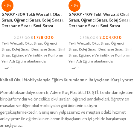
-15%
-15%
GM001-309 Tekli Werzalit Okul
GM001-409 Tekli Werzalit Okul
Sırası, Öğrenci Sırası, Kolej Sırası,
Sırası, Öğrenci Sırası, Kolej Sırası,
Dershane Sırası, Sınıf Sırası
Dershane Sırası, Sınıf Sırası
1.728,00
₺
2.004,00
₺
2.033,00
₺
2.358,00
₺
Tekli Werzalit Okul Sırası, Öğrenci
Tekli Werzalit Okul Sırası, Öğrenci
Sırası, Kolej Sırası, Dershane Sırası, Sınıf
Sırası, Kolej Sırası, Dershane Sırası, Sınıf
Sırası: Eğitimde Verimlilik ve Konforun
Sırası: Eğitimde Verimlilik ve Konforun
Yeni Adı Eğitim alanlarında
Yeni Adı Eğitim alanlarında
Kaliteli Okul Mobilyalarıyla Eğitim Kurumlarının İhtiyaçlarını Karşılıyoruz
Monobloksandalye.com.tr, Adem Koç Plastik LTD. ŞTİ. tarafından işletilen
bir platformdur ve öncelikle okul sıraları, öğrenci sandalyeleri, öğretmen
masaları ve diğer okul mobilyaları gibi ürünlerin satışını
gerçekleştirmektedir. Geniş ürün yelpazemiz ve müşteri odaklı hizmet
anlayışımız ile eğitim kurumlarının ihtiyaçlarını en iyi şekilde karşılamayı
amaçlıyoruz.