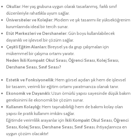
Okullar:
Her yaş grubuna uygun olarak tasarlanmış, farklı sınıf
düzenleriyle rahatlıkla uyum sağlar.
Üniversiteler ve Kolejler:
Modern ve şık tasarımı ile yükseköğrenim
kurumlarında ideal bir tercih sunar.
Etüt Merkezleri ve Dershaneler:
Gün boyu kullanılabilecek
dayanıklı ve işlevsel bir çözüm sağlar.
Çeşitli Eğitim Alanları:
Bireysel ya da grup çalışmaları için
mükemmel bir çalışma ortamı yaratır.
Neden İkili Kompakt Okul Sırası, Öğrenci Sırası, Kolej Sırası,
Dershane Sırası, Sınıf Sırası?
Estetik ve Fonksiyonellik:
Hem görsel açıdan şık hem de işlevsel
bir tasarım, verimli bir eğitim ortamı yaratmanıza olanak tanır.
Ekonomik ve Dayanıklı:
Uzun ömürlü yapısı sayesinde düşük bakım
gereksinimi ile ekonomik bir çözüm sunar.
Kullanım Kolaylığı:
Hem taşınabilirliği hem de bakımı kolay olan
yapısı ile pratik kullanım imkânı sağlar.
Eğitimde verimlilik arayanlar için
İkili Kompakt Okul Sırası, Öğrenci
Sırası, Kolej Sırası, Dershane Sırası, Sınıf Sırası
, ihtiyaçlarınıza en
uygun çözüm olacaktır!