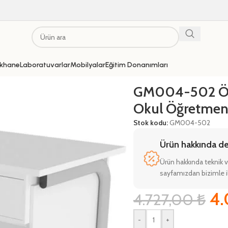
khane
Laboratuvarlar
Mobilyalar
Eğitim Donanımları
retmen Masası
GM004-502 Öğ
Okul Öğretmen
Stok kodu:
GM004-502
Ürün hakkında deta
Ürün hakkında teknik v
sayfamızdan bizimle il
4
4.727,00
₺
-
+