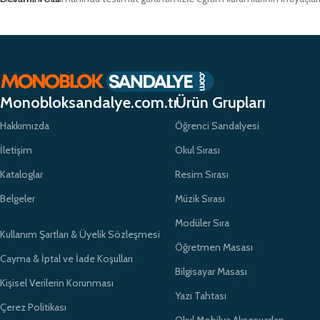
Monobloksandalye.com.tr
Ürün Grupları
Hakkımızda
Öğrenci Sandalyesi
İletişim
Okul Sırası
Kataloglar
Resim Sırası
Belgeler
Müzik Sırası
Modüler Sıra
Kullanım Şartları & Üyelik Sözleşmesi
Öğretmen Masası
Cayma & İptal ve İade Koşulları
Bilgisayar Masası
Kişisel Verilerin Korunması
Yazı Tahtası
Çerez Politikası