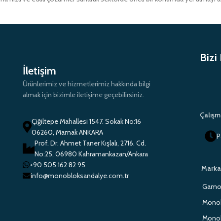
Bizi
İletişim
Ürünlerimiz ve hizmetlerimiz hakkında bilgi
almak için bizimle iletişime geçebilirsiniz.
Çalışm
Çiğiltepe Mahallesi 1547. Sokak No:16
06260, Mamak ANKARA
P
Prof. Dr. Ahmet Taner Kışlalı, 2716. Cd.
No:25, 06980 Kahramankazan/Ankara
+90 505 162 82 95
Marka
info@monobloksandalye.com.tr
Gamo 
Monob
Monob