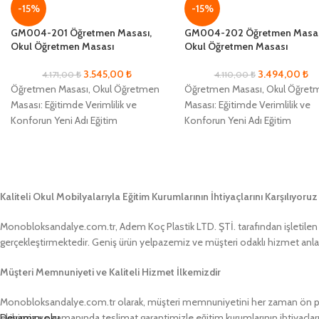
-15%
-15%
GM004-201 Öğretmen Masası,
GM004-202 Öğretmen Masas
Okul Öğretmen Masası
Okul Öğretmen Masası
3.545,00
₺
3.494,00
₺
4.171,00
₺
4.110,00
₺
Öğretmen Masası, Okul Öğretmen
Öğretmen Masası, Okul Öğret
Masası: Eğitimde Verimlilik ve
Masası: Eğitimde Verimlilik ve
Konforun Yeni Adı Eğitim
Konforun Yeni Adı Eğitim
alanlarında maksimum verimlilik ve
alanlarında maksimum verimlili
öğrenci konforunu sağlamak adına
öğrenci konforunu sağlamak ad
Kaliteli Okul Mobilyalarıyla Eğitim Kurumlarının İhtiyaçlarını Karşılıyoruz
Monobloksandalye.com.tr, Adem Koç Plastik LTD. ŞTİ. tarafından işletilen bir
gerçekleştirmektedir. Geniş ürün yelpazemiz ve müşteri odaklı hizmet anlayış
Müşteri Memnuniyeti ve Kaliteli Hizmet İlkemizdir
Monobloksandalye.com.tr olarak, müşteri memnuniyetini her zaman ön pland
ekibimiz ve zamanında teslimat garantimizle eğitim kurumlarının ihtiyaçlar
Devamını oku