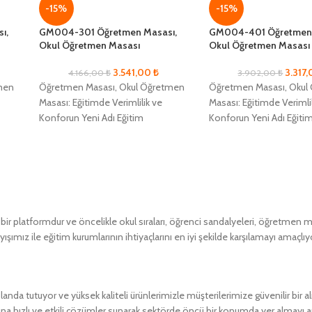
-15%
-15%
ı,
GM004-301 Öğretmen Masası,
GM004-401 Öğretmen 
Okul Öğretmen Masası
Okul Öğretmen Masası
3.541,00
₺
3.317
4.166,00
₺
3.902,00
₺
men
Öğretmen Masası, Okul Öğretmen
Öğretmen Masası, Okul
Masası: Eğitimde Verimlilik ve
Masası: Eğitimde Verimlil
Konforun Yeni Adı Eğitim
Konforun Yeni Adı Eğiti
k ve
alanlarında maksimum verimlilik ve
alanlarında maksimum ve
ına
öğrenci konforunu sağlamak adına
öğrenci konforunu sağl
 platformdur ve öncelikle okul sıraları, öğrenci sandalyeleri, öğretmen masa
ımız ile eğitim kurumlarının ihtiyaçlarını en iyi şekilde karşılamayı amaçlıy
a tutuyor ve yüksek kaliteli ürünlerimizle müşterilerimize güvenilir bir 
ına hızlı ve etkili çözümler sunarak sektörde öncü bir konumda yer almayı 