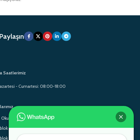
 Paylaşın
a Saatlerimiz
azartesi - Cumartesi: 08:00-18:00
larımız
Okul Mobilyaları
Gamo School Furniture
lok Sandalye
Monoblok Sandalye
lok Sandalye
Gamo School Furniture