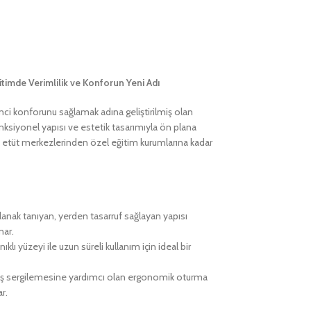
imde Verimlilik ve Konforun Yeni Adı
ci konforunu sağlamak adına geliştirilmiş olan
onksiyonel yapısı ve estetik tasarımıyla ön plana
ne, etüt merkezlerinden özel eğitim kurumlarına kadar
lanak tanıyan, yerden tasarruf sağlayan yapısı
nar.
ıklı yüzeyi ile uzun süreli kullanım için ideal bir
uruş sergilemesine yardımcı olan ergonomik oturma
r.