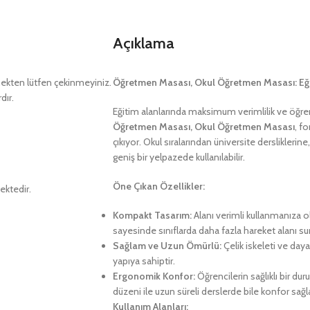
Açıklama
kten lütfen çekinmeyiniz.
Öğretmen Masası, Okul Öğretmen Masası: Eğit
dır.
Eğitim alanlarında maksimum verimlilik ve öğren
Öğretmen Masası, Okul Öğretmen Masası
, f
çıkıyor. Okul sıralarından üniversite derslikleri
geniş bir yelpazede kullanılabilir.
Öne Çıkan Özellikler:
ektedir.
Kompakt Tasarım:
Alanı verimli kullanmanıza o
sayesinde sınıflarda daha fazla hareket alanı su
Sağlam ve Uzun Ömürlü:
Çelik iskeleti ve dayan
yapıya sahiptir.
Ergonomik Konfor:
Öğrencilerin sağlıklı bir d
düzeni ile uzun süreli derslerde bile konfor sağla
Kullanım Alanları: