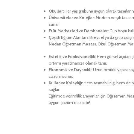
Okullar:
Her yaş grubuna uygun olarak tasarlanmış
Üniversiteler ve Kolejler:
Modern ve şık tasarım
sunar.
Etüt Merkezleri ve Dershaneler:
Gün boyu kulla
Çeşitli Eğitim Alanları:
Bireysel ya da grup çalış
Neden Öğretmen Masası, Okul Öğretmen Ma
Estetik ve Fonksiyonellik:
Hem görsel açıdan şık
ortamı yaratmanıza olanak tanır.
Ekonomik ve Dayanıklı:
Uzun ömürlü yapısı say
çözüm sunar.
Kullanım Kolaylığı:
Hem taşınabilirliği hem de ba
sağlar.
Eğitimde verimlilik arayanlar için
Öğretmen Mas
uygun çözüm olacaktır!