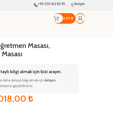
+90 505 162 82 95
İletişim
0,00
₺
retmen Masası,
 Masası
ylı bilgi almak için bizi arayın.
e daha detaylı bilgi almak için
iletişim
etişime geçebilirsiniz.
.018,00
₺