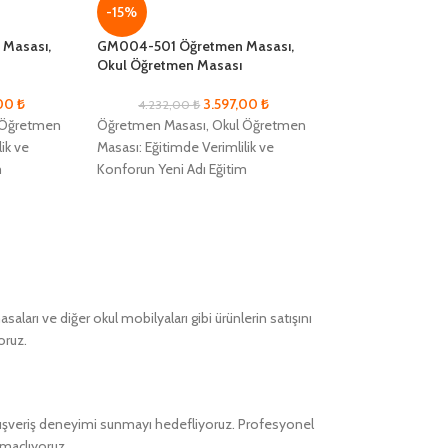
-15%
-15%
Masası,
GM004-501 Öğretmen Masası,
GM004-503 Öğr
Okul Öğretmen Masası
Okul Öğretmen 
,00
₺
3.597,00
₺
4.232,00
₺
4.727,00
₺
 Öğretmen
Öğretmen Masası, Okul Öğretmen
Öğretmen Masası
ik ve
Masası: Eğitimde Verimlilik ve
Masası: Eğitimde V
m
Konforun Yeni Adı Eğitim
Konforun Yeni Adı
rimlilik ve
alanlarında maksimum verimlilik ve
alanlarında maksi
amak adına
öğrenci konforunu sağlamak adına
öğrenci konforun
ları ve diğer okul mobilyaları gibi ürünlerin satışını
oruz.
alışveriş deneyimi sunmayı hedefliyoruz. Profesyonel
amaçlıyoruz.