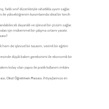
, farklı sınıf düzenleriyle rahatlıkla uyum sağlar.
ı ile yükseköğrenim kurumlarında ideal bir tercih
nılabilecek dayanıklı ve işlevsel bir çözüm sağlar.
maları için mükemmel bir çalışma ortamı yaratır.
sası?
 hem de işlevsel bir tasarım, verimli bir eğitim
esinde düşük bakım gereksinimi ile ekonomik bir
kımı kolay olan yapısı ile pratik kullanım imkânı
ası, Okul Öğretmen Masası
, ihtiyaçlarınıza en