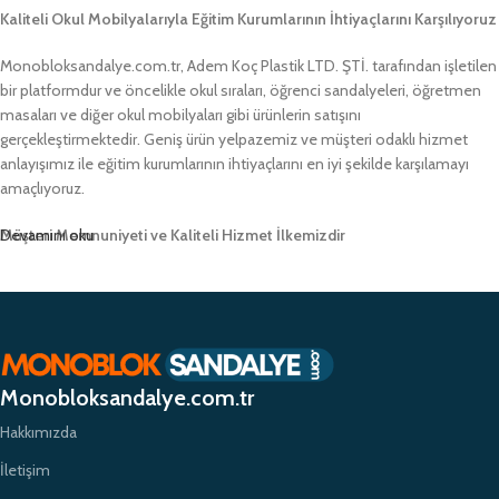
Kaliteli Okul Mobilyalarıyla Eğitim Kurumlarının İhtiyaçlarını Karşılıyoruz
Monobloksandalye.com.tr, Adem Koç Plastik LTD. ŞTİ. tarafından işletilen
bir platformdur ve öncelikle okul sıraları, öğrenci sandalyeleri, öğretmen
masaları ve diğer okul mobilyaları gibi ürünlerin satışını
gerçekleştirmektedir. Geniş ürün yelpazemiz ve müşteri odaklı hizmet
anlayışımız ile eğitim kurumlarının ihtiyaçlarını en iyi şekilde karşılamayı
amaçlıyoruz.
Müşteri Memnuniyeti ve Kaliteli Hizmet İlkemizdir
Devamını oku
Monobloksandalye.com.tr olarak, müşteri memnuniyetini her zaman ön
planda tutuyor ve yüksek kaliteli ürünlerimizle müşterilerimize güvenilir bir
alışveriş deneyimi sunmayı hedefliyoruz. Profesyonel ekibimiz ve
zamanında teslimat garantimizle eğitim kurumlarının ihtiyaçlarına hızlı ve
etkili çözümler sunarak sektörde öncü bir konumda yer almayı
Monobloksandalye.com.tr
amaçlıyoruz.
Hakkımızda
İletişim