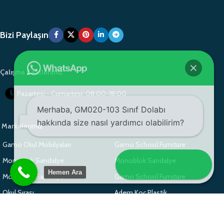
Bizi Paylaşın
Çalışma Saatlerimiz
Pazartesi - Cumartesi: 08:00-18:00
Merhaba, GM020-103 Sınıf Dolabı
hakkında size nasıl yardımcı olabilirim?
Markalarımız
Gamo Okul Mobilyaları
Gamo School Furniture
Monoblok Sandalye
Monoblok Sandalye
Mesaj gönder
Hemen Ara
Monoblok Sandalye
Gamo School Furniture
Okul Sırası
Adem Koç Plastik
Adem Koç Plastik
Adem Koç Plastik