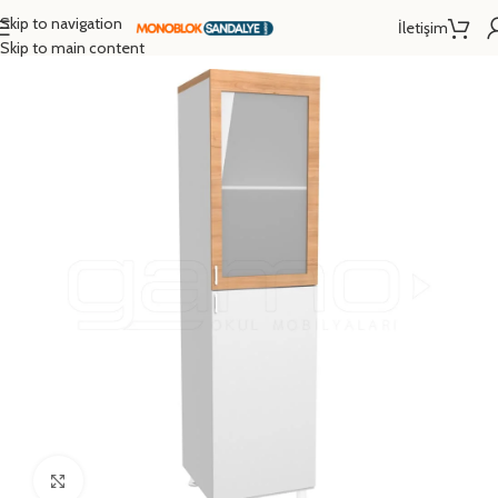
Skip to navigation
İletişim
Ana Sayfa
/
Mobilyalar
/
Okul Dolapları
Skip to main content
Click to enlarge