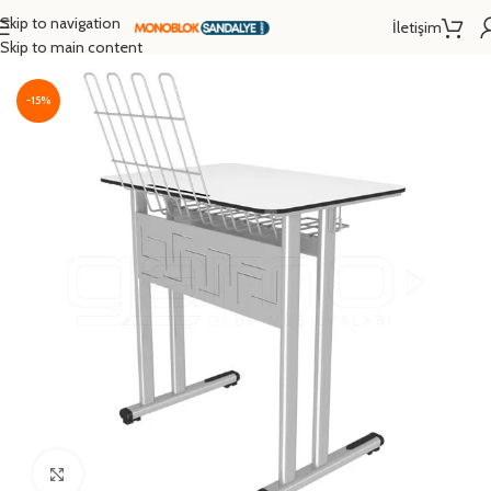
Skip to navigation
İletişim
Ana Sayfa
/
Okul Sırası
/
Müzik Sırası
/
Tekli Müzik Sırası
Skip to main content
-15%
Click to enlarge