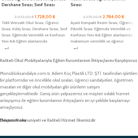
Dershane Sırası, Sınıf Sırası
Sırası
1.728,00
₺
2.784,00
₺
2.033,00
₺
3.275,00
₺
Tekli Werzalit Okul Sırası, Öğrenci
Ayarlı Kompakt Resim Sırası, Öğrenci
Sırası, Kolej Sırası, Dershane Sırası, Sınıf
Etkinlik Sırası: Eğitimde Verimlilik ve
Sırası: Eğitimde Verimlilik ve Konforun
Konforun Yeni Adı Eğitim alanlarında
Yeni Adı Eğitim alanlarında
maksimum verimlilik ve öğrenci
konforunu
Kaliteli Okul Mobilyalarıyla Eğitim Kurumlarının İhtiyaçlarını Karşılıyoruz
Monobloksandalye.com.tr, Adem Koç Plastik LTD. ŞTİ. tarafından işletilen
bir platformdur ve öncelikle okul sıraları, öğrenci sandalyeleri, öğretmen
masaları ve diğer okul mobilyaları gibi ürünlerin satışını
gerçekleştirmektedir. Geniş ürün yelpazemiz ve müşteri odaklı hizmet
anlayışımız ile eğitim kurumlarının ihtiyaçlarını en iyi şekilde karşılamayı
amaçlıyoruz.
Müşteri Memnuniyeti ve Kaliteli Hizmet İlkemizdir
Devamını oku
Monobloksandalye.com.tr olarak, müşteri memnuniyetini her zaman ön