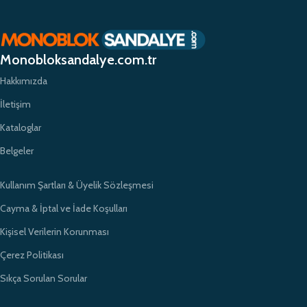
planda tutuyor ve yüksek kaliteli ürünlerimizle müşterilerimize güvenilir bir
alışveriş deneyimi sunmayı hedefliyoruz. Profesyonel ekibimiz ve
zamanında teslimat garantimizle eğitim kurumlarının ihtiyaçlarına hızlı ve
etkili çözümler sunarak sektörde öncü bir konumda yer almayı
Monobloksandalye.com.tr
amaçlıyoruz.
Hakkımızda
İletişim
Kataloglar
Belgeler
Kullanım Şartları & Üyelik Sözleşmesi
Cayma & İptal ve İade Koşulları
Kişisel Verilerin Korunması
Çerez Politikası
Sıkça Sorulan Sorular