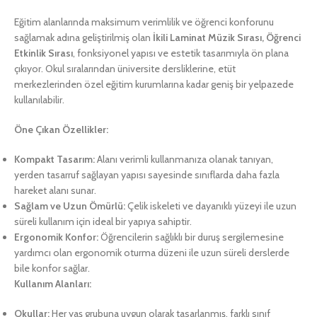
Eğitim alanlarında maksimum verimlilik ve öğrenci konforunu
sağlamak adına geliştirilmiş olan
İkili Laminat Müzik Sırası, Öğrenci
Etkinlik Sırası
, fonksiyonel yapısı ve estetik tasarımıyla ön plana
çıkıyor. Okul sıralarından üniversite dersliklerine, etüt
merkezlerinden özel eğitim kurumlarına kadar geniş bir yelpazede
kullanılabilir.
Öne Çıkan Özellikler:
Kompakt Tasarım:
Alanı verimli kullanmanıza olanak tanıyan,
yerden tasarruf sağlayan yapısı sayesinde sınıflarda daha fazla
hareket alanı sunar.
Sağlam ve Uzun Ömürlü:
Çelik iskeleti ve dayanıklı yüzeyi ile uzun
süreli kullanım için ideal bir yapıya sahiptir.
Ergonomik Konfor:
Öğrencilerin sağlıklı bir duruş sergilemesine
yardımcı olan ergonomik oturma düzeni ile uzun süreli derslerde
bile konfor sağlar.
Kullanım Alanları:
Okullar:
Her yaş grubuna uygun olarak tasarlanmış, farklı sınıf