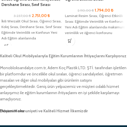
Dershane Sırası, Sınıf Sırası
1.794,00
₺
2.110,00
₺
2.751,00
₺
3.237,00
₺
Laminat Resim Sırası, Öğrenci Etkinlik
İkili Werzalit Okul Sırası, Öğrenci Sırası,
Sırası: Eğitimde Verimlilik ve Konforun
Kolej Sırası, Dershane Sırası, Sınıf Sırası:
Yeni Adı Eğitim alanlarında maksimum
Eğitimde Verimlilik ve Konforun Yeni
verimlilik ve öğrenci konforunu
Adı Eğitim alanlarında
sağlamak
Kaliteli Okul Mobilyalarıyla Eğitim Kurumlarının İhtiyaçlarını Karşılıyoruz
Monobloksandalye.com.tr, Adem Koç Plastik LTD. ŞTİ. tarafından işletilen
bir platformdur ve öncelikle okul sıraları, öğrenci sandalyeleri, öğretmen
masaları ve diğer okul mobilyaları gibi ürünlerin satışını
gerçekleştirmektedir. Geniş ürün yelpazemiz ve müşteri odaklı hizmet
anlayışımız ile eğitim kurumlarının ihtiyaçlarını en iyi şekilde karşılamayı
amaçlıyoruz.
Müşteri Memnuniyeti ve Kaliteli Hizmet İlkemizdir
Devamını oku
Monobloksandalye.com.tr olarak, müşteri memnuniyetini her zaman ön