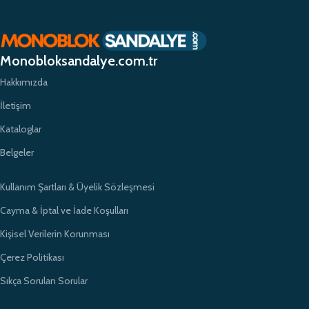
planda tutuyor ve yüksek kaliteli ürünlerimizle müşterilerimize güvenilir bir
alışveriş deneyimi sunmayı hedefliyoruz. Profesyonel ekibimiz ve
zamanında teslimat garantimizle eğitim kurumlarının ihtiyaçlarına hızlı ve
etkili çözümler sunarak sektörde öncü bir konumda yer almayı
Monobloksandalye.com.tr
amaçlıyoruz.
Hakkımızda
İletişim
Kataloglar
Belgeler
Kullanım Şartları & Üyelik Sözleşmesi
Cayma & İptal ve İade Koşulları
Kişisel Verilerin Korunması
Çerez Politikası
Sıkça Sorulan Sorular