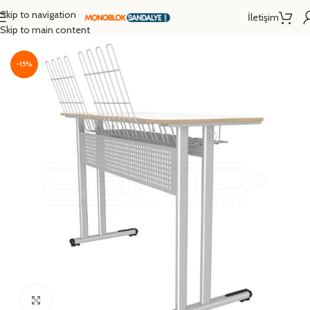
Skip to navigation
İletişim
Ana Sayfa
/
Okul Sırası
/
Müzik Sırası
/
İkili Müzik Sırası
Skip to main content
-15%
Click to enlarge