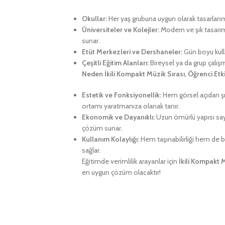
Okullar:
Her yaş grubuna uygun olarak tasarlanmış
Üniversiteler ve Kolejler:
Modern ve şık tasarım
sunar.
Etüt Merkezleri ve Dershaneler:
Gün boyu kulla
Çeşitli Eğitim Alanları:
Bireysel ya da grup çalış
Neden İkili Kompakt Müzik Sırası, Öğrenci Etki
Estetik ve Fonksiyonellik:
Hem görsel açıdan şık
ortamı yaratmanıza olanak tanır.
Ekonomik ve Dayanıklı:
Uzun ömürlü yapısı say
çözüm sunar.
Kullanım Kolaylığı:
Hem taşınabilirliği hem de ba
sağlar.
Eğitimde verimlilik arayanlar için
İkili Kompakt M
en uygun çözüm olacaktır!