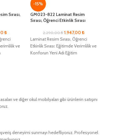
-15%
850
im Sırası,
GM023-822 Laminat Resim
Tekli werzalit tabl
Sırası, Öğrenci Etkinlik Sırası
cm dir.
,00
₺
1.947,00
₺
2.290,00
₺
ğrenci
Laminat Resim Sırası, Öğrenci
erimlilik ve
Etkinlik Sırası: Eğitimde Verimlilik ve
m
Konforun Yeni Adı Eğitim
rimlilik ve
alanlarında maksimum verimlilik ve
amak
öğrenci konforunu sağlamak
ları ve diğer okul mobilyaları gibi ürünlerin satışını
oruz.
alışveriş deneyimi sunmayı hedefliyoruz. Profesyonel
amaçlıyoruz.