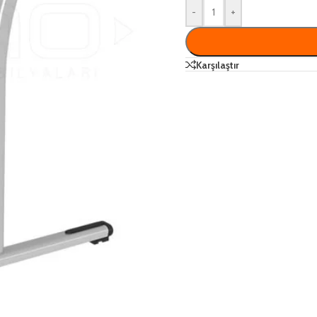
-
+
Karşılaştır