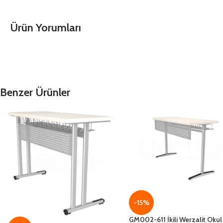
Ürün Yorumları
Benzer Ürünler
-15%
GM002-611 İkili Werzalit Okul