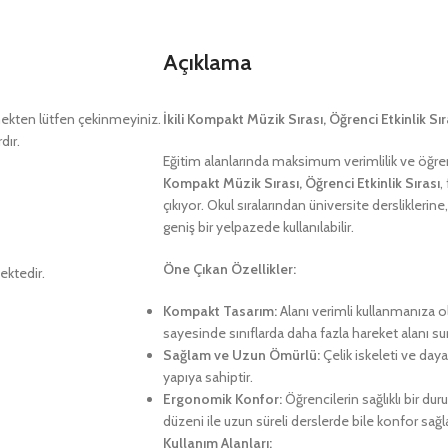
Açıklama
kten lütfen çekinmeyiniz.
İkili Kompakt Müzik Sırası, Öğrenci Etkinlik Sı
dır.
Eğitim alanlarında maksimum verimlilik ve öğre
Kompakt Müzik Sırası, Öğrenci Etkinlik Sırası
,
çıkıyor. Okul sıralarından üniversite derslikleri
geniş bir yelpazede kullanılabilir.
Öne Çıkan Özellikler:
ektedir.
Kompakt Tasarım:
Alanı verimli kullanmanıza o
sayesinde sınıflarda daha fazla hareket alanı su
Sağlam ve Uzun Ömürlü:
Çelik iskeleti ve dayan
yapıya sahiptir.
Ergonomik Konfor:
Öğrencilerin sağlıklı bir d
düzeni ile uzun süreli derslerde bile konfor sağla
Kullanım Alanları: