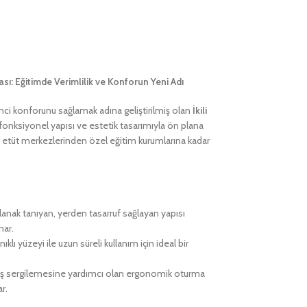
rası: Eğitimde Verimlilik ve Konforun Yeni Adı
nci konforunu sağlamak adına geliştirilmiş olan
İkili
 fonksiyonel yapısı ve estetik tasarımıyla ön plana
ne, etüt merkezlerinden özel eğitim kurumlarına kadar
lanak tanıyan, yerden tasarruf sağlayan yapısı
nar.
ıklı yüzeyi ile uzun süreli kullanım için ideal bir
uruş sergilemesine yardımcı olan ergonomik oturma
r.