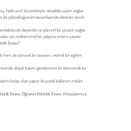
, farklı sınıf düzenleriyle rahatlıkla uyum sağlar.
ı ile yükseköğrenim kurumlarında ideal bir tercih
nılabilecek dayanıklı ve işlevsel bir çözüm sağlar.
maları için mükemmel bir çalışma ortamı yaratır.
nlik Sırası?
 hem de işlevsel bir tasarım, verimli bir eğitim
esinde düşük bakım gereksinimi ile ekonomik bir
kımı kolay olan yapısı ile pratik kullanım imkânı
üzik Sırası, Öğrenci Etkinlik Sırası
, ihtiyaçlarınıza