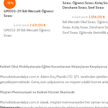
Sırası, Öğrenci Sırası, Kolej Sır
-15%
Dershane Sırası, Sınıf Sırası
GM002-211 İkili Werzalit Öğrenci
Sırası
2.554,00
₺
3.005,00
₺
İkili Werzalit Okul Sırası, Öğrenc
2.631,00
₺
3.095,00
₺
Sırası, Kolej Sırası, Dershane Sı
GM002-211 İkili Werzalit Öğrenci
Sınıf Sırası: Eğitimde Verimlilik 
Sırası
Konforun Yeni Adı Eğitim
alanlarında
Kaliteli Okul Mobilyalarıyla Eğitim Kurumlarının İhtiyaçlarını Karşılıyoruz
Monobloksandalye.com.tr, Adem Koç Plastik LTD. ŞTİ. tarafından işletilen bir
gerçekleştirmektedir. Geniş ürün yelpazemiz ve müşteri odaklı hizmet anlayış
Müşteri Memnuniyeti ve Kaliteli Hizmet İlkemizdir
Monobloksandalye.com.tr olarak, müşteri memnuniyetini her zaman ön pland
ekibimiz ve zamanında teslimat garantimizle eğitim kurumlarının ihtiyaçlar
Devamını oku