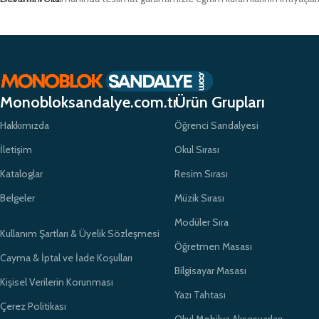
Monobloksandalye.com.tr
Ürün Grupları
Hakkımızda
Öğrenci Sandalyesi
İletişim
Okul Sırası
Kataloglar
Resim Sırası
Belgeler
Müzik Sırası
Modüler Sıra
Kullanım Şartları & Üyelik Sözleşmesi
Öğretmen Masası
Cayma & İptal ve İade Koşulları
Bilgisayar Masası
Kişisel Verilerin Korunması
Yazı Tahtası
Çerez Politikası