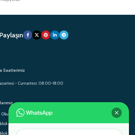
 Paylaşın
a Saatlerimiz
azartesi - Cumartesi: 08:00-18:00
larımız
Okul Mobilyaları
Gamo School Furniture
lok Sandalye
Monoblok Sandalye
lok Sandalye
Gamo School Furniture