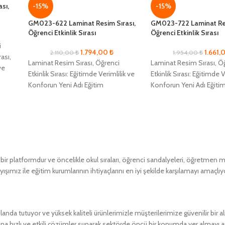
ası,
-15%
-15%
GM023-622 Laminat Resim Sırası,
GM023-722 Laminat Res
Öğrenci Etkinlik Sırası
Öğrenci Etkinlik Sırası
i
1.794,00
₺
1.661
2.110,00
₺
1.954,00
₺
rası,
Laminat Resim Sırası, Öğrenci
Laminat Resim Sırası, Ö
ve
Etkinlik Sırası: Eğitimde Verimlilik ve
Etkinlik Sırası: Eğitimde V
Konforun Yeni Adı Eğitim
Konforun Yeni Adı Eğiti
alanlarında maksimum verimlilik ve
alanlarında maksimum ve
öğrenci konforunu sağlamak
öğrenci konforunu sağl
 platformdur ve öncelikle okul sıraları, öğrenci sandalyeleri, öğretmen masa
ımız ile eğitim kurumlarının ihtiyaçlarını en iyi şekilde karşılamayı amaçlıy
a tutuyor ve yüksek kaliteli ürünlerimizle müşterilerimize güvenilir bir 
ına hızlı ve etkili çözümler sunarak sektörde öncü bir konumda yer almayı 