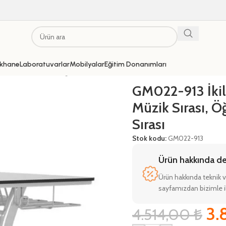
khane
Laboratuvarlar
Mobilyalar
Eğitim Donanımları
akt Müzik Sırası, Öğrenci Etkinlik Sırası
GM022-913 İki
Müzik Sırası, Öğ
Sırası
Stok kodu:
GM022-913
Ürün hakkında deta
Ürün hakkında teknik v
sayfamızdan bizimle il
3.
4.514,00
₺