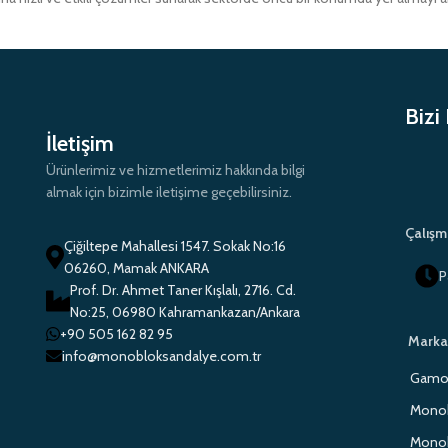
Bizi
İletişim
Ürünlerimiz ve hizmetlerimiz hakkında bilgi
almak için bizimle iletişime geçebilirsiniz.
Çalışm
Çiğiltepe Mahallesi 1547. Sokak No:16
06260, Mamak ANKARA
P
Prof. Dr. Ahmet Taner Kışlalı, 2716. Cd.
No:25, 06980 Kahramankazan/Ankara
+90 505 162 82 95
Marka
info@monobloksandalye.com.tr
Gamo 
Monob
Monob