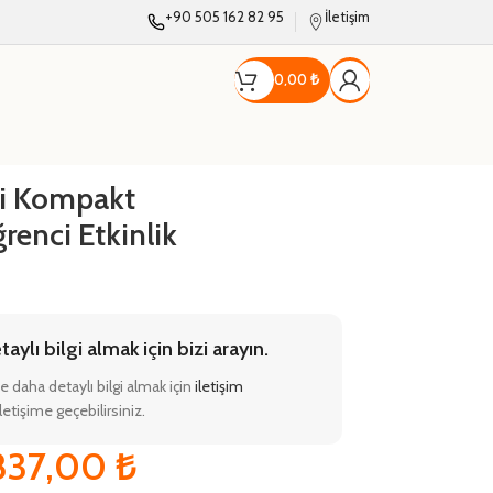
+90 505 162 82 95
İletişim
0,00
₺
li Kompakt
renci Etkinlik
ylı bilgi almak için bizi arayın.
e daha detaylı bilgi almak için
iletişim
etişime geçebilirsiniz.
837,00
₺