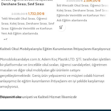
2.554,00
₺
3.005,00
₺
Dershane Sırası, Sınıf Sırası
İkili Werzalit Okul Sırası, Öğrenci Sırası,
Kolej Sırası, Dershane Sırası, Sınıf Sırası:
1.732,00
₺
2.038,00
₺
Eğitimde Verimlilik ve Konforun Yeni
Tekli Werzalit Okul Sırası, Öğrenci
Adı Eğitim alanlarında
Sırası, Kolej Sırası, Dershane Sırası, Sınıf
Sırası: Eğitimde Verimlilik ve Konforun
Yeni Adı Eğitim alanlarında
Kaliteli Okul Mobilyalarıyla Eğitim Kurumlarının İhtiyaçlarını Karşılıyoruz
Monobloksandalye.com.tr, Adem Koç Plastik LTD. ŞTİ. tarafından işletilen
bir platformdur ve öncelikle okul sıraları, öğrenci sandalyeleri, öğretmen
masaları ve diğer okul mobilyaları gibi ürünlerin satışını
gerçekleştirmektedir. Geniş ürün yelpazemiz ve müşteri odaklı hizmet
anlayışımız ile eğitim kurumlarının ihtiyaçlarını en iyi şekilde karşılamayı
amaçlıyoruz.
Müşteri Memnuniyeti ve Kaliteli Hizmet İlkemizdir
Devamını oku
Monobloksandalye.com.tr olarak, müşteri memnuniyetini her zaman ön