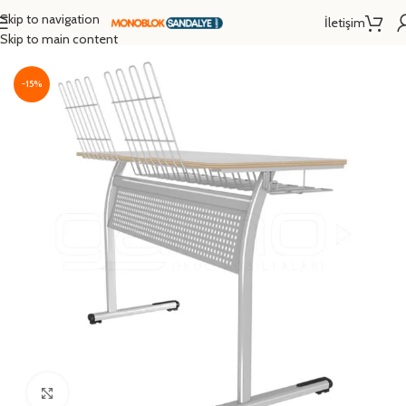
Skip to navigation
İletişim
Ana Sayfa
/
Okul Sırası
/
Müzik Sırası
/
İkili Müzik Sırası
Skip to main content
-15%
Click to enlarge