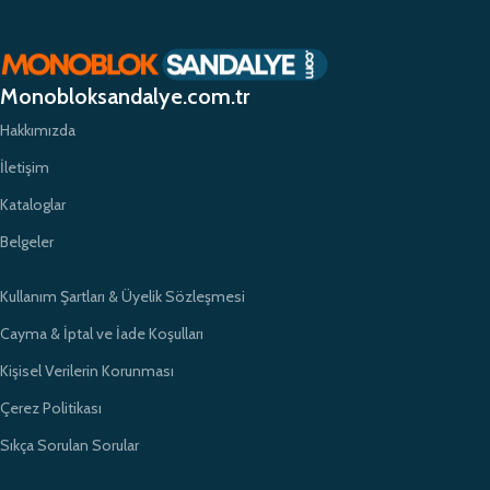
planda tutuyor ve yüksek kaliteli ürünlerimizle müşterilerimize güvenilir bir
alışveriş deneyimi sunmayı hedefliyoruz. Profesyonel ekibimiz ve
zamanında teslimat garantimizle eğitim kurumlarının ihtiyaçlarına hızlı ve
etkili çözümler sunarak sektörde öncü bir konumda yer almayı
Monobloksandalye.com.tr
amaçlıyoruz.
Hakkımızda
İletişim
Kataloglar
Belgeler
Kullanım Şartları & Üyelik Sözleşmesi
Cayma & İptal ve İade Koşulları
Kişisel Verilerin Korunması
Çerez Politikası
Sıkça Sorulan Sorular