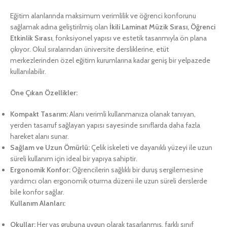
Eğitim alanlarında maksimum verimlilik ve öğrenci konforunu
sağlamak adına geliştirilmiş olan
İkili Laminat Müzik Sırası, Öğrenci
Etkinlik Sırası
, fonksiyonel yapısı ve estetik tasarımıyla ön plana
çıkıyor. Okul sıralarından üniversite dersliklerine, etüt
merkezlerinden özel eğitim kurumlarına kadar geniş bir yelpazede
kullanılabilir.
Öne Çıkan Özellikler:
Kompakt Tasarım:
Alanı verimli kullanmanıza olanak tanıyan,
yerden tasarruf sağlayan yapısı sayesinde sınıflarda daha fazla
hareket alanı sunar.
Sağlam ve Uzun Ömürlü:
Çelik iskeleti ve dayanıklı yüzeyi ile uzun
süreli kullanım için ideal bir yapıya sahiptir.
Ergonomik Konfor:
Öğrencilerin sağlıklı bir duruş sergilemesine
yardımcı olan ergonomik oturma düzeni ile uzun süreli derslerde
bile konfor sağlar.
Kullanım Alanları:
Okullar:
Her yaş grubuna uygun olarak tasarlanmış, farklı sınıf