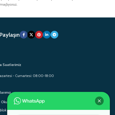
amaçlıyoruz.
 Paylaşın
a Saatlerimiz
azartesi - Cumartesi: 08:00-18:00
larımız
Okul Mobilyaları
Gamo School Furniture
lok Sandalye
Monoblok Sandalye