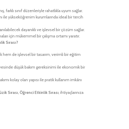
, farklı sınıf düzenleriyle rahatlıkla uyum sağlar.
ı ile yükseköğrenim kurumlarında ideal bir tercih
nılabilecek dayanıklı ve işlevsel bir çözüm sağlar.
maları için mükemmel bir çalışma ortamı yaratır.
lik Sırası?
 hem de işlevsel bir tasarım, verimli bir eğitim
esinde düşük bakım gereksinimi ile ekonomik bir
kımı kolay olan yapısı ile pratik kullanım imkânı
üzik Sırası, Öğrenci Etkinlik Sırası
, ihtiyaçlarınıza