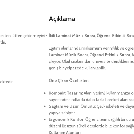
Açıklama
kten lütfen çekinmeyiniz.
İkili Laminat Müzik Sırası, Öğrenci Etkinlik Sır
dır.
Eğitim alanlarında maksimum verimlilik ve öğre
Laminat Müzik Sırası, Öğrenci Etkinlik Sırası
, 
çıkıyor. Okul sıralarından üniversite derslikleri
geniş bir yelpazede kullanılabilir.
Öne Çıkan Özellikler:
ektedir.
Kompakt Tasarım:
Alanı verimli kullanmanıza o
sayesinde sınıflarda daha fazla hareket alanı su
Sağlam ve Uzun Ömürlü:
Çelik iskeleti ve dayan
yapıya sahiptir.
Ergonomik Konfor:
Öğrencilerin sağlıklı bir d
düzeni ile uzun süreli derslerde bile konfor sağla
Kullanım Alanları: