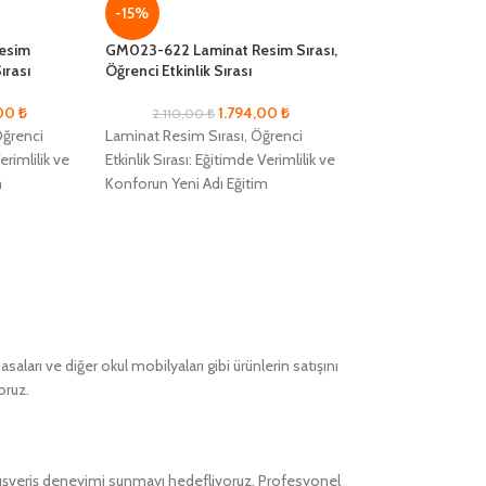
-15%
-15%
esim
GM023-622 Laminat Resim Sırası,
GM023-721 Komp
ırası
Öğrenci Etkinlik Sırası
Sırası, Öğrenci Et
,00
₺
1.794,00
₺
2.110,00
₺
3.109,00
₺
Öğrenci
Laminat Resim Sırası, Öğrenci
Kompakt Resim Sı
erimlilik ve
Etkinlik Sırası: Eğitimde Verimlilik ve
Etkinlik Sırası: Eğ
m
Konforun Yeni Adı Eğitim
Konforun Yeni Adı
rimlilik ve
alanlarında maksimum verimlilik ve
alanlarında maksi
amak
öğrenci konforunu sağlamak
öğrenci konforun
ları ve diğer okul mobilyaları gibi ürünlerin satışını
oruz.
alışveriş deneyimi sunmayı hedefliyoruz. Profesyonel