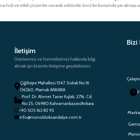
ına hızlı ve etkili çözümler sunarak sektörde öncü bir konumda yer almayı 
Bizi
İletişim
Ürünlerimiz ve hizmetlerimiz hakkında bilgi
almak için bizimle iletişime geçebilirsiniz.
Çalışm
Çiğiltepe Mahallesi 1547. Sokak No:16
06260, Mamak ANKARA
P
Prof. Dr. Ahmet Taner Kışlalı, 2716. Cd.
No:25, 06980 Kahramankazan/Ankara
+90 505 162 82 95
Marka
info@monobloksandalye.com.tr
Gamo 
Monob