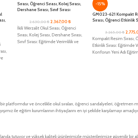
Sırası, Öğrenci Sırası, Kolej Sırası,
-15%
Dershane Sırası, Sınıf Sırası
ul
GM023-621 Kompakt R
ası,
Sırası, Öğrenci Etkinlik S
2.367,00
₺
2.630,00
₺
İkili Werzalit Okul Sırası, Öğrenci
2.775
3.265,00
₺
Sırası, Kolej Sırası, Dershane Sırası,
Kompakt Resim Sırası, 
Sınıf Sırası: Eğitimde Verimlilik ve
i
Etkinlik Sırası: Eğitimde V
Konforun Yeni Adı Eğitim
rası,
Konforun Yeni Adı Eğiti
alanlarında
ve
alanlarında maksimum ve
öğrenci konforunu sağl
 platformdur ve öncelikle okul sıraları, öğrenci sandalyeleri, öğretmen masa
ımız ile eğitim kurumlarının ihtiyaçlarını en iyi şekilde karşılamayı amaçlıy
a tutuyor ve yüksek kaliteli ürünlerimizle müşterilerimize güvenilir bir 