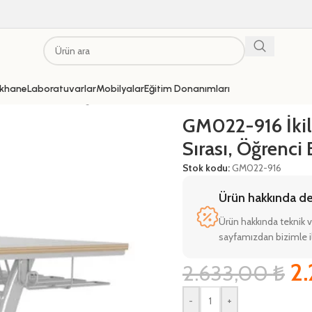
khane
Laboratuvarlar
Mobilyalar
Eğitim Donanımları
nat Müzik Sırası, Öğrenci Etkinlik Sırası
GM022-916 İkil
Sırası, Öğrenci E
Stok kodu:
GM022-916
Ürün hakkında deta
Ürün hakkında teknik v
sayfamızdan bizimle il
2
2.633,00
₺
-
+