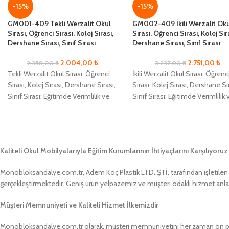
-15%
-15%
GM001-409 Tekli Werzalit Okul
GM002-409 İkili Werzalit Ok
Sırası, Öğrenci Sırası, Kolej Sırası,
Sırası, Öğrenci Sırası, Kolej Sır
Dershane Sırası, Sınıf Sırası
Dershane Sırası, Sınıf Sırası
2.004,00
₺
2.751,00
₺
2.358,00
₺
3.237,00
₺
Tekli Werzalit Okul Sırası, Öğrenci
İkili Werzalit Okul Sırası, Öğrenc
Sırası, Kolej Sırası, Dershane Sırası,
Sırası, Kolej Sırası, Dershane Sı
Sınıf Sırası: Eğitimde Verimlilik ve
Sınıf Sırası: Eğitimde Verimlilik 
Konforun Yeni Adı Eğitim
Konforun Yeni Adı Eğitim
alanlarında
alanlarında
Kaliteli Okul Mobilyalarıyla Eğitim Kurumlarının İhtiyaçlarını Karşılıyoruz
Monobloksandalye.com.tr, Adem Koç Plastik LTD. ŞTİ. tarafından işletilen bir
gerçekleştirmektedir. Geniş ürün yelpazemiz ve müşteri odaklı hizmet anlayış
Müşteri Memnuniyeti ve Kaliteli Hizmet İlkemizdir
Monobloksandalye.com.tr olarak, müşteri memnuniyetini her zaman ön pland