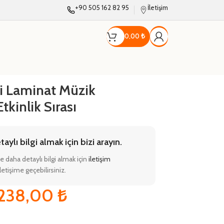
+90 505 162 82 95
İletişim
0,00
₺
i Laminat Müzik
tkinlik Sırası
ylı bilgi almak için bizi arayın.
e daha detaylı bilgi almak için
iletişim
etişime geçebilirsiniz.
.238,00
₺