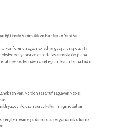
ası: Eğitimde Verimlilik ve Konforun Yeni Adı
nci konforunu sağlamak adına geliştirilmiş olan
İkili
fonksiyonel yapısı ve estetik tasarımıyla ön plana
ne, etüt merkezlerinden özel eğitim kurumlarına kadar
lanak tanıyan, yerden tasarruf sağlayan yapısı
nar.
ıklı yüzeyi ile uzun süreli kullanım için ideal bir
uruş sergilemesine yardımcı olan ergonomik oturma
r.