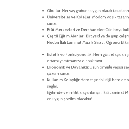
Okullar:
Her yaş grubuna uygun olarak tasarlanmış
Üniversiteler ve Kolejler:
Modern ve şık tasarım
sunar.
Etüt Merkezleri ve Dershaneler:
Gün boyu kulla
Çeşitli Eğitim Alanları:
Bireysel ya da grup çalış
Neden İkili Laminat Müzik Sırası, Öğrenci Etkin
Estetik ve Fonksiyonellik:
Hem görsel açıdan şık
ortamı yaratmanıza olanak tanır.
Ekonomik ve Dayanıklı:
Uzun ömürlü yapısı say
çözüm sunar.
Kullanım Kolaylığı:
Hem taşınabilirliği hem de ba
sağlar.
Eğitimde verimlilik arayanlar için
İkili Laminat M
en uygun çözüm olacaktır!