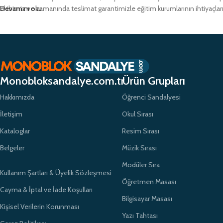
ekibimiz ve zamanında teslimat garantimizle eğitim kurumlarının ihtiyaçlar
Devamını oku
Monobloksandalye.com.tr
Ürün Grupları
Hakkımızda
Öğrenci Sandalyesi
İletişim
Okul Sırası
Kataloglar
Resim Sırası
Belgeler
Müzik Sırası
Modüler Sıra
Kullanım Şartları & Üyelik Sözleşmesi
Öğretmen Masası
Cayma & İptal ve İade Koşulları
Bilgisayar Masası
Kişisel Verilerin Korunması
Yazı Tahtası