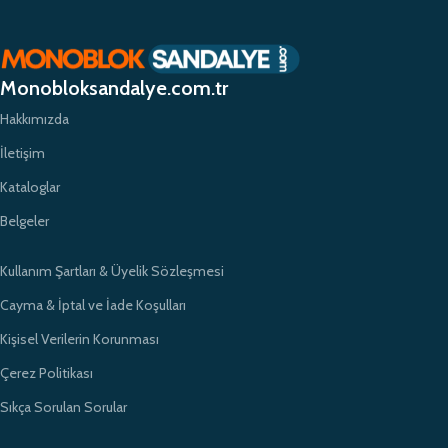
planda tutuyor ve yüksek kaliteli ürünlerimizle müşterilerimize güvenilir bir
alışveriş deneyimi sunmayı hedefliyoruz. Profesyonel ekibimiz ve
zamanında teslimat garantimizle eğitim kurumlarının ihtiyaçlarına hızlı ve
etkili çözümler sunarak sektörde öncü bir konumda yer almayı
Monobloksandalye.com.tr
amaçlıyoruz.
Hakkımızda
İletişim
Kataloglar
Belgeler
Kullanım Şartları & Üyelik Sözleşmesi
Cayma & İptal ve İade Koşulları
Kişisel Verilerin Korunması
Çerez Politikası
Sıkça Sorulan Sorular