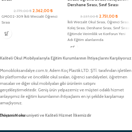
Dershane Sırası, Sınıf Sırası
2.362,00
₺
2.779,00
₺
2.751,00
₺
GM002-309 İkili Werzalit Öğrenci
3.237,00
₺
İkili Werzalit Okul Sırası, Öğrenci Sırası,
Sırası
Kolej Sırası, Dershane Sırası, Sınıf Sırası:
Eğitimde Verimlilik ve Konforun Yeni
Adı Eğitim alanlarında
Kaliteli Okul Mobilyalarıyla Eğitim Kurumlarının İhtiyaçlarını Karşılıyoruz
Monobloksandalye.com.tr, Adem Koç Plastik LTD. ŞTİ. tarafından işletilen
bir platformdur ve öncelikle okul sıraları, öğrenci sandalyeleri, öğretmen
masaları ve diğer okul mobilyaları gibi ürünlerin satışını
gerçekleştirmektedir. Geniş ürün yelpazemiz ve müşteri odaklı hizmet
anlayışımız ile eğitim kurumlarının ihtiyaçlarını en iyi şekilde karşılamayı
amaçlıyoruz.
Müşteri Memnuniyeti ve Kaliteli Hizmet İlkemizdir
Devamını oku
Monobloksandalye.com.tr olarak, müşteri memnuniyetini her zaman ön