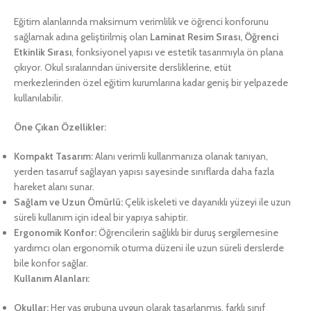
Eğitim alanlarında maksimum verimlilik ve öğrenci konforunu
sağlamak adına geliştirilmiş olan
Laminat Resim Sırası, Öğrenci
Etkinlik Sırası
, fonksiyonel yapısı ve estetik tasarımıyla ön plana
çıkıyor. Okul sıralarından üniversite dersliklerine, etüt
merkezlerinden özel eğitim kurumlarına kadar geniş bir yelpazede
kullanılabilir.
Öne Çıkan Özellikler:
Kompakt Tasarım:
Alanı verimli kullanmanıza olanak tanıyan,
yerden tasarruf sağlayan yapısı sayesinde sınıflarda daha fazla
hareket alanı sunar.
Sağlam ve Uzun Ömürlü:
Çelik iskeleti ve dayanıklı yüzeyi ile uzun
süreli kullanım için ideal bir yapıya sahiptir.
Ergonomik Konfor:
Öğrencilerin sağlıklı bir duruş sergilemesine
yardımcı olan ergonomik oturma düzeni ile uzun süreli derslerde
bile konfor sağlar.
Kullanım Alanları:
Okullar:
Her yaş grubuna uygun olarak tasarlanmış, farklı sınıf