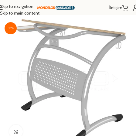
Skip to navigation
İletişim
Ana Sayfa
/
Okul Sırası
/
Resim Sırası
Skip to main content
-15%
Click to enlarge