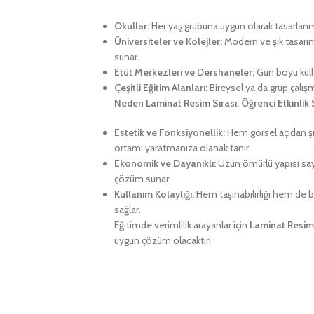
Okullar:
Her yaş grubuna uygun olarak tasarlanmış
Üniversiteler ve Kolejler:
Modern ve şık tasarım
sunar.
Etüt Merkezleri ve Dershaneler:
Gün boyu kulla
Çeşitli Eğitim Alanları:
Bireysel ya da grup çalış
Neden Laminat Resim Sırası, Öğrenci Etkinlik 
Estetik ve Fonksiyonellik:
Hem görsel açıdan şık
ortamı yaratmanıza olanak tanır.
Ekonomik ve Dayanıklı:
Uzun ömürlü yapısı say
çözüm sunar.
Kullanım Kolaylığı:
Hem taşınabilirliği hem de ba
sağlar.
Eğitimde verimlilik arayanlar için
Laminat Resim S
uygun çözüm olacaktır!