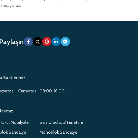
amaçlıyoruz.
 Paylaşın
a Saatlerimiz
azartesi - Cumartesi: 08:00-18:00
larımız
Okul Mobilyaları
Gamo School Furniture
lok Sandalye
Monoblok Sandalye