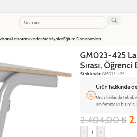
khane
Laboratuvarlar
Mobilyalar
Eğitim Donanımları
renci Etkinlik Sırası
GM023-425 La
Sırası, Öğrenci E
Stok kodu:
GM023-425
Ürün hakkında deta
Ürün hakkında teknik v
sayfamızdan bizimle il
2
2.404,00
₺
-
+