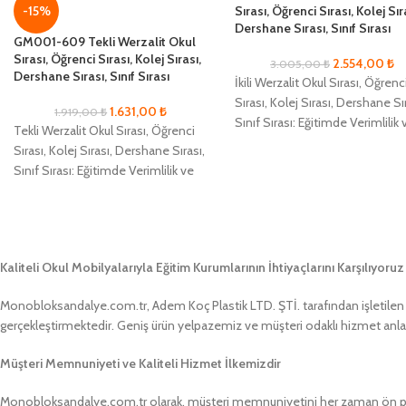
Sırası, Öğrenci Sırası, Kolej Sır
-15%
Dershane Sırası, Sınıf Sırası
GM001-609 Tekli Werzalit Okul
Sırası, Öğrenci Sırası, Kolej Sırası,
2.554,00
₺
3.005,00
₺
Dershane Sırası, Sınıf Sırası
İkili Werzalit Okul Sırası, Öğrenc
Sırası, Kolej Sırası, Dershane Sı
1.631,00
₺
1.919,00
₺
Sınıf Sırası: Eğitimde Verimlilik 
Tekli Werzalit Okul Sırası, Öğrenci
Konforun Yeni Adı Eğitim
Sırası, Kolej Sırası, Dershane Sırası,
alanlarında
Sınıf Sırası: Eğitimde Verimlilik ve
Konforun Yeni Adı Eğitim
alanlarında
Kaliteli Okul Mobilyalarıyla Eğitim Kurumlarının İhtiyaçlarını Karşılıyoruz
Monobloksandalye.com.tr, Adem Koç Plastik LTD. ŞTİ. tarafından işletilen bir
gerçekleştirmektedir. Geniş ürün yelpazemiz ve müşteri odaklı hizmet anlayış
Müşteri Memnuniyeti ve Kaliteli Hizmet İlkemizdir
Monobloksandalye.com.tr olarak, müşteri memnuniyetini her zaman ön pland