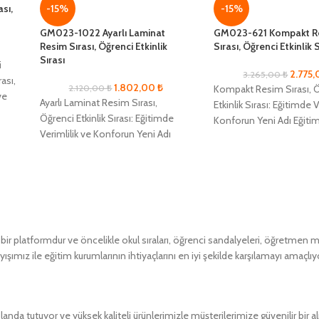
ası,
-15%
-15%
GM023-1022 Ayarlı Laminat
GM023-621 Kompakt R
Resim Sırası, Öğrenci Etkinlik
Sırası, Öğrenci Etkinlik S
Sırası
i
2.775
3.265,00
₺
rası,
1.802,00
₺
2.120,00
₺
Kompakt Resim Sırası, 
ve
Ayarlı Laminat Resim Sırası,
Etkinlik Sırası: Eğitimde V
Öğrenci Etkinlik Sırası: Eğitimde
Konforun Yeni Adı Eğiti
Verimlilik ve Konforun Yeni Adı
alanlarında maksimum ve
Eğitim alanlarında maksimum
öğrenci konforunu sağl
verimlilik ve öğrenci konforunu
 platformdur ve öncelikle okul sıraları, öğrenci sandalyeleri, öğretmen masa
ımız ile eğitim kurumlarının ihtiyaçlarını en iyi şekilde karşılamayı amaçlıy
a tutuyor ve yüksek kaliteli ürünlerimizle müşterilerimize güvenilir bir 