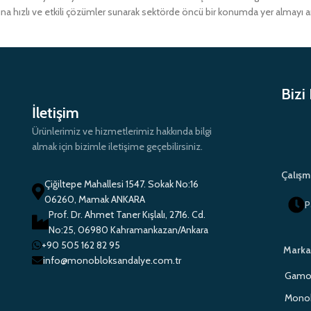
ına hızlı ve etkili çözümler sunarak sektörde öncü bir konumda yer almayı 
Bizi
İletişim
Ürünlerimiz ve hizmetlerimiz hakkında bilgi
almak için bizimle iletişime geçebilirsiniz.
Çalışm
Çiğiltepe Mahallesi 1547. Sokak No:16
06260, Mamak ANKARA
P
Prof. Dr. Ahmet Taner Kışlalı, 2716. Cd.
No:25, 06980 Kahramankazan/Ankara
+90 505 162 82 95
Marka
info@monobloksandalye.com.tr
Gamo 
Monob