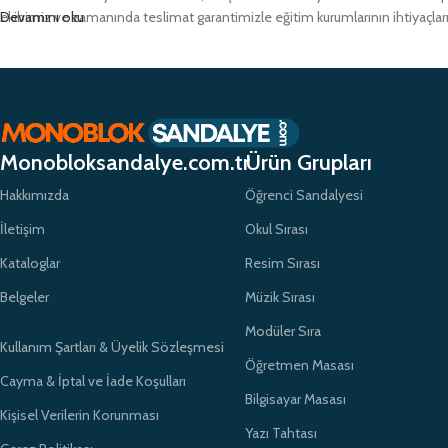
ekibimiz ve zamanında teslimat garantimizle eğitim kurumlarının ihtiyaçlar
Devamını oku
Monobloksandalye.com.tr
Ürün Grupları
Hakkımızda
Öğrenci Sandalyesi
İletişim
Okul Sırası
Kataloglar
Resim Sırası
Belgeler
Müzik Sırası
Modüler Sıra
Kullanım Şartları & Üyelik Sözleşmesi
Öğretmen Masası
Cayma & İptal ve İade Koşulları
Bilgisayar Masası
Kişisel Verilerin Korunması
Yazı Tahtası