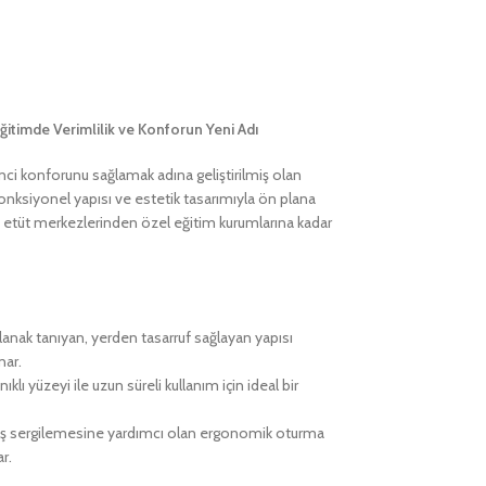
Eğitimde Verimlilik ve Konforun Yeni Adı
ci konforunu sağlamak adına geliştirilmiş olan
fonksiyonel yapısı ve estetik tasarımıyla ön plana
ne, etüt merkezlerinden özel eğitim kurumlarına kadar
lanak tanıyan, yerden tasarruf sağlayan yapısı
nar.
ıklı yüzeyi ile uzun süreli kullanım için ideal bir
uruş sergilemesine yardımcı olan ergonomik oturma
r.