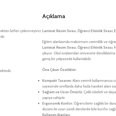
Açıklama
kten lütfen çekinmeyiniz.
Laminat Resim Sırası, Öğrenci Etkinlik Sırası: 
dır.
Eğitim alanlarında maksimum verimlilik ve öğren
Laminat Resim Sırası, Öğrenci Etkinlik Sırası
, 
çıkıyor. Okul sıralarından üniversite derslikleri
geniş bir yelpazede kullanılabilir.
Öne Çıkan Özellikler:
ektedir.
Kompakt Tasarım:
Alanı verimli kullanmanıza o
sayesinde sınıflarda daha fazla hareket alanı su
Sağlam ve Uzun Ömürlü:
Çelik iskeleti ve dayan
yapıya sahiptir.
Ergonomik Konfor:
Öğrencilerin sağlıklı bir d
düzeni ile uzun süreli derslerde bile konfor sağla
Kullanım Alanları: