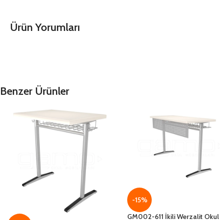
Ürün Yorumları
Benzer Ürünler
-15%
GM002-611 İkili Werzalit Okul