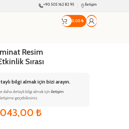
+90 505 162 82 95
İletişim
0,00
₺
minat Resim
tkinlik Sırası
ylı bilgi almak için bizi arayın.
e daha detaylı bilgi almak için
iletişim
etişime geçebilirsiniz.
.043,00
₺