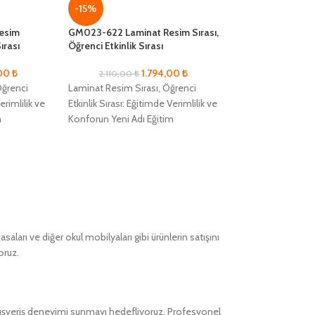
-15%
-15%
esim
GM023-622 Laminat Resim Sırası,
GM023-722 Lamin
ırası
Öğrenci Etkinlik Sırası
Öğrenci Etkinlik S
,00
₺
1.794,00
₺
2.110,00
₺
1.954,00
₺
Öğrenci
Laminat Resim Sırası, Öğrenci
Laminat Resim Sır
erimlilik ve
Etkinlik Sırası: Eğitimde Verimlilik ve
Etkinlik Sırası: Eğ
m
Konforun Yeni Adı Eğitim
Konforun Yeni Adı
rimlilik ve
alanlarında maksimum verimlilik ve
alanlarında maksi
amak
öğrenci konforunu sağlamak
öğrenci konforun
ları ve diğer okul mobilyaları gibi ürünlerin satışını
oruz.
alışveriş deneyimi sunmayı hedefliyoruz. Profesyonel