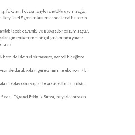
, farklı sınıf düzenleriyle rahatlıkla uyum sağlar.
ı ile yükseköğrenim kurumlarında ideal bir tercih
nılabilecek dayanıklı ve işlevsel bir çözüm sağlar.
maları için mükemmel bir çalışma ortamı yaratır.
Sırası?
 hem de işlevsel bir tasarım, verimli bir eğitim
esinde düşük bakım gereksinimi ile ekonomik bir
kımı kolay olan yapısı ile pratik kullanım imkânı
ırası, Öğrenci Etkinlik Sırası
, ihtiyaçlarınıza en