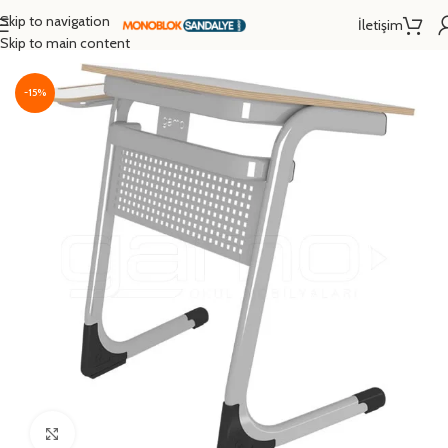
Skip to navigation
İletişim
Ana Sayfa
/
Okul Sırası
/
Resim Sırası
Skip to main content
-15%
Click to enlarge