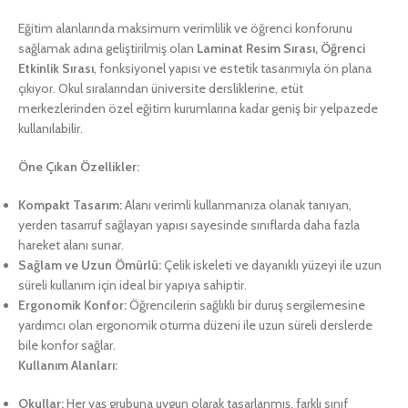
Eğitim alanlarında maksimum verimlilik ve öğrenci konforunu
sağlamak adına geliştirilmiş olan
Laminat Resim Sırası, Öğrenci
Etkinlik Sırası
, fonksiyonel yapısı ve estetik tasarımıyla ön plana
çıkıyor. Okul sıralarından üniversite dersliklerine, etüt
merkezlerinden özel eğitim kurumlarına kadar geniş bir yelpazede
kullanılabilir.
Öne Çıkan Özellikler:
Kompakt Tasarım:
Alanı verimli kullanmanıza olanak tanıyan,
yerden tasarruf sağlayan yapısı sayesinde sınıflarda daha fazla
hareket alanı sunar.
Sağlam ve Uzun Ömürlü:
Çelik iskeleti ve dayanıklı yüzeyi ile uzun
süreli kullanım için ideal bir yapıya sahiptir.
Ergonomik Konfor:
Öğrencilerin sağlıklı bir duruş sergilemesine
yardımcı olan ergonomik oturma düzeni ile uzun süreli derslerde
bile konfor sağlar.
Kullanım Alanları:
Okullar:
Her yaş grubuna uygun olarak tasarlanmış, farklı sınıf