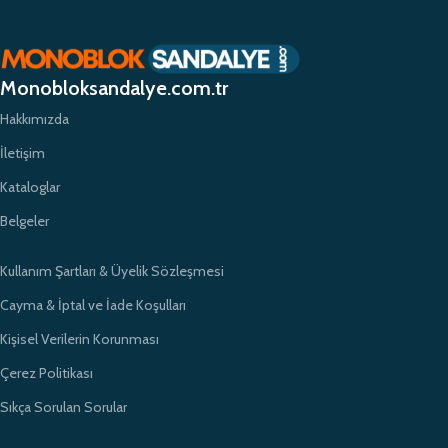
planda tutuyor ve yüksek kaliteli ürünlerimizle müşterilerimize güvenilir bir
alışveriş deneyimi sunmayı hedefliyoruz. Profesyonel ekibimiz ve
zamanında teslimat garantimizle eğitim kurumlarının ihtiyaçlarına hızlı ve
etkili çözümler sunarak sektörde öncü bir konumda yer almayı
Monobloksandalye.com.tr
amaçlıyoruz.
Hakkımızda
İletişim
Kataloglar
Belgeler
Kullanım Şartları & Üyelik Sözleşmesi
Cayma & İptal ve İade Koşulları
Kişisel Verilerin Korunması
Çerez Politikası
Sıkça Sorulan Sorular