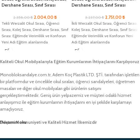
Dershane Sırası, Sınıf Sırası
Dershane Sırası, Sınıf Sırası
2.004,00
₺
2.751,00
₺
2.358,00
₺
3.237,00
₺
Tekli Werzalit Okul Sırası, Öğrenci
İkili Werzalit Okul Sırası, Öğrenci Sırası,
Sırası, Kolej Sırası, Dershane Sırası, Sınıf
Kolej Sırası, Dershane Sırası, Sınıf Sırası:
Sırası: Eğitimde Verimlilik ve Konforun
Eğitimde Verimlilik ve Konforun Yeni
Yeni Adı Eğitim alanlarında
Adı Eğitim alanlarında
Kaliteli Okul Mobilyalarıyla Eğitim Kurumlarının İhtiyaçlarını Karşılıyoruz
Monobloksandalye.com.tr, Adem Koç Plastik LTD. ŞTİ. tarafından işletilen
bir platformdur ve öncelikle okul sıraları, öğrenci sandalyeleri, öğretmen
masaları ve diğer okul mobilyaları gibi ürünlerin satışını
gerçekleştirmektedir. Geniş ürün yelpazemiz ve müşteri odaklı hizmet
anlayışımız ile eğitim kurumlarının ihtiyaçlarını en iyi şekilde karşılamayı
amaçlıyoruz.
Müşteri Memnuniyeti ve Kaliteli Hizmet İlkemizdir
Devamını oku
Monobloksandalye.com.tr olarak, müşteri memnuniyetini her zaman ön