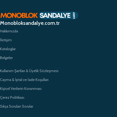
planda tutuyor ve yüksek kaliteli ürünlerimizle müşterilerimize güvenilir bir
alışveriş deneyimi sunmayı hedefliyoruz. Profesyonel ekibimiz ve
zamanında teslimat garantimizle eğitim kurumlarının ihtiyaçlarına hızlı ve
etkili çözümler sunarak sektörde öncü bir konumda yer almayı
Monobloksandalye.com.tr
amaçlıyoruz.
Hakkımızda
İletişim
Kataloglar
Belgeler
Kullanım Şartları & Üyelik Sözleşmesi
Cayma & İptal ve İade Koşulları
Kişisel Verilerin Korunması
Çerez Politikası
Sıkça Sorulan Sorular