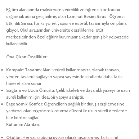
Eğitim alanlarında maksimum verimlilik ve öğrenci konforunu
sağlamak adına geliştirilmiş olan
Laminat Resim Sırası, Öğrenci
Etkinlik Sırası
, fonksiyonel yapısı ve estetik tasarımıyla ön plana
çıkıyor. Okul sıralarından üniversite dersliklerine, etüt
merkezlerinden özel eğitim kurumlarına kadar geniş bir yelpazede
kullanılabilir.
Öne Çıkan Özellikler:
Kompakt Tasarım:
Alanı verimli kullanmanıza olanak tanıyan,
yerden tasarruf sağlayan yapısı sayesinde sınıflarda daha fazla
hareket alanı sunar.
Sağlam ve Uzun Ömürlü:
Çelik iskeleti ve dayanıklı yüzeyi ile uzun
süreli kullanım için ideal bir yapıya sahiptir.
Ergonomik Konfor:
Öğrencilerin sağlıklı bir duruş sergilemesine
yardımcı olan ergonomik oturma düzeni ile uzun süreli derslerde
bile konfor sağlar.
Kullanım Alanları:
Okullar:
Her yaş grubuna uygun olarak tasarlanmış, farklı sınıf