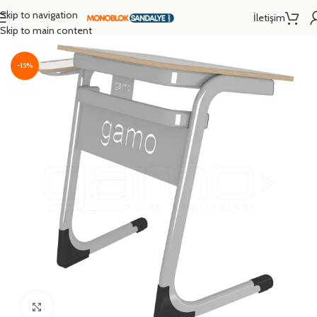
Skip to navigation
İletişim
Ana Sayfa
/
Okul Sırası
/
Resim Sırası
Skip to main content
-15%
Click to enlarge