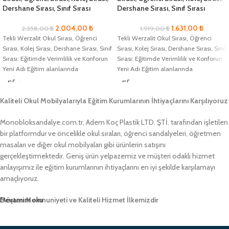
Dershane Sırası, Sınıf Sırası
Dershane Sırası, Sınıf Sırası
2.004,00
₺
1.631,00
₺
2.358,00
₺
1.919,00
₺
Tekli Werzalit Okul Sırası, Öğrenci
Tekli Werzalit Okul Sırası, Öğrenci
Sırası, Kolej Sırası, Dershane Sırası, Sınıf
Sırası, Kolej Sırası, Dershane Sırası, Sınıf
Sırası: Eğitimde Verimlilik ve Konforun
Sırası: Eğitimde Verimlilik ve Konforun
Yeni Adı Eğitim alanlarında
Yeni Adı Eğitim alanlarında
Kaliteli Okul Mobilyalarıyla Eğitim Kurumlarının İhtiyaçlarını Karşılıyoruz
Monobloksandalye.com.tr, Adem Koç Plastik LTD. ŞTİ. tarafından işletilen
bir platformdur ve öncelikle okul sıraları, öğrenci sandalyeleri, öğretmen
masaları ve diğer okul mobilyaları gibi ürünlerin satışını
gerçekleştirmektedir. Geniş ürün yelpazemiz ve müşteri odaklı hizmet
anlayışımız ile eğitim kurumlarının ihtiyaçlarını en iyi şekilde karşılamayı
amaçlıyoruz.
Müşteri Memnuniyeti ve Kaliteli Hizmet İlkemizdir
Devamını oku
Monobloksandalye.com.tr olarak, müşteri memnuniyetini her zaman ön