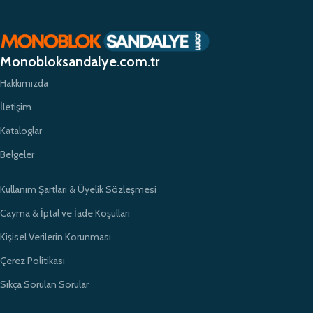
planda tutuyor ve yüksek kaliteli ürünlerimizle müşterilerimize güvenilir bir
alışveriş deneyimi sunmayı hedefliyoruz. Profesyonel ekibimiz ve
zamanında teslimat garantimizle eğitim kurumlarının ihtiyaçlarına hızlı ve
etkili çözümler sunarak sektörde öncü bir konumda yer almayı
Monobloksandalye.com.tr
amaçlıyoruz.
Hakkımızda
İletişim
Kataloglar
Belgeler
Kullanım Şartları & Üyelik Sözleşmesi
Cayma & İptal ve İade Koşulları
Kişisel Verilerin Korunması
Çerez Politikası
Sıkça Sorulan Sorular