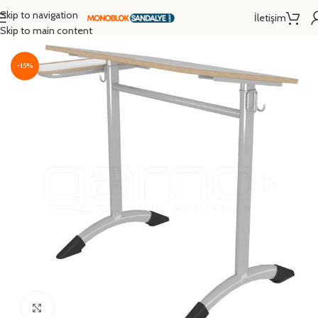
Skip to navigation
İletişim
Ana Sayfa
/
Okul Sırası
/
Resim Sırası
Skip to main content
-15%
Click to enlarge