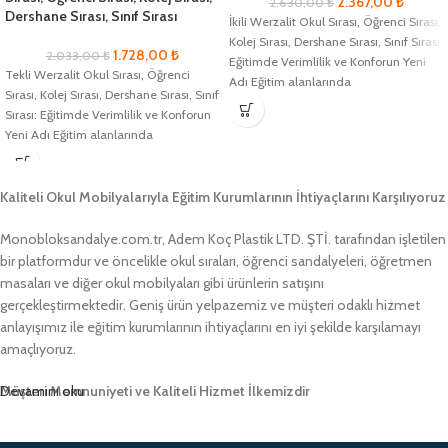
2.367,00
₺
2.630,00
₺
Dershane Sırası, Sınıf Sırası
İkili Werzalit Okul Sırası, Öğrenci Sırası,
Kolej Sırası, Dershane Sırası, Sınıf Sırası:
1.728,00
₺
2.033,00
₺
Eğitimde Verimlilik ve Konforun Yeni
Tekli Werzalit Okul Sırası, Öğrenci
Adı Eğitim alanlarında
Sırası, Kolej Sırası, Dershane Sırası, Sınıf
Sırası: Eğitimde Verimlilik ve Konforun
Yeni Adı Eğitim alanlarında
Kaliteli Okul Mobilyalarıyla Eğitim Kurumlarının İhtiyaçlarını Karşılıyoruz
Monobloksandalye.com.tr, Adem Koç Plastik LTD. ŞTİ. tarafından işletilen
bir platformdur ve öncelikle okul sıraları, öğrenci sandalyeleri, öğretmen
masaları ve diğer okul mobilyaları gibi ürünlerin satışını
gerçekleştirmektedir. Geniş ürün yelpazemiz ve müşteri odaklı hizmet
anlayışımız ile eğitim kurumlarının ihtiyaçlarını en iyi şekilde karşılamayı
amaçlıyoruz.
Müşteri Memnuniyeti ve Kaliteli Hizmet İlkemizdir
Devamını oku
Monobloksandalye.com.tr olarak, müşteri memnuniyetini her zaman ön