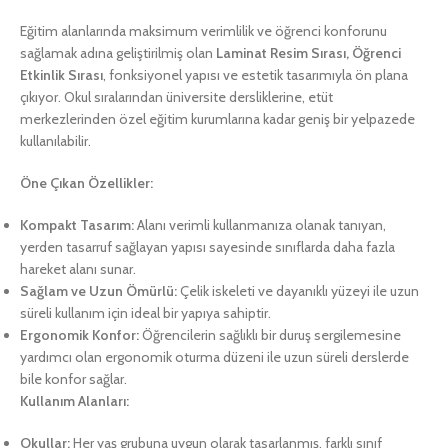
Eğitim alanlarında maksimum verimlilik ve öğrenci konforunu
sağlamak adına geliştirilmiş olan
Laminat Resim Sırası, Öğrenci
Etkinlik Sırası
, fonksiyonel yapısı ve estetik tasarımıyla ön plana
çıkıyor. Okul sıralarından üniversite dersliklerine, etüt
merkezlerinden özel eğitim kurumlarına kadar geniş bir yelpazede
kullanılabilir.
Öne Çıkan Özellikler:
Kompakt Tasarım:
Alanı verimli kullanmanıza olanak tanıyan,
yerden tasarruf sağlayan yapısı sayesinde sınıflarda daha fazla
hareket alanı sunar.
Sağlam ve Uzun Ömürlü:
Çelik iskeleti ve dayanıklı yüzeyi ile uzun
süreli kullanım için ideal bir yapıya sahiptir.
Ergonomik Konfor:
Öğrencilerin sağlıklı bir duruş sergilemesine
yardımcı olan ergonomik oturma düzeni ile uzun süreli derslerde
bile konfor sağlar.
Kullanım Alanları:
Okullar:
Her yaş grubuna uygun olarak tasarlanmış, farklı sınıf