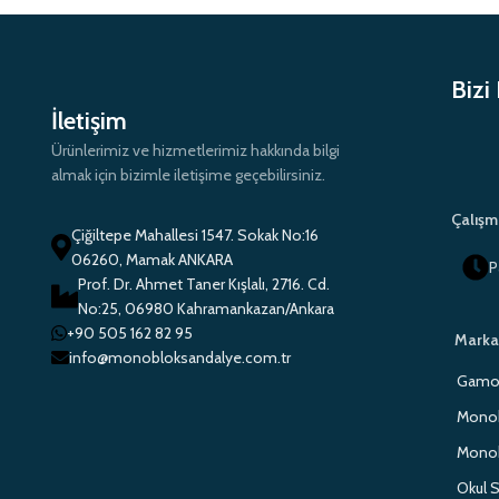
Bizi
İletişim
Ürünlerimiz ve hizmetlerimiz hakkında bilgi
almak için bizimle iletişime geçebilirsiniz.
Çalışm
Çiğiltepe Mahallesi 1547. Sokak No:16
06260, Mamak ANKARA
P
Prof. Dr. Ahmet Taner Kışlalı, 2716. Cd.
No:25, 06980 Kahramankazan/Ankara
+90 505 162 82 95
Marka
info@monobloksandalye.com.tr
Gamo 
Monob
Monob
Okul S