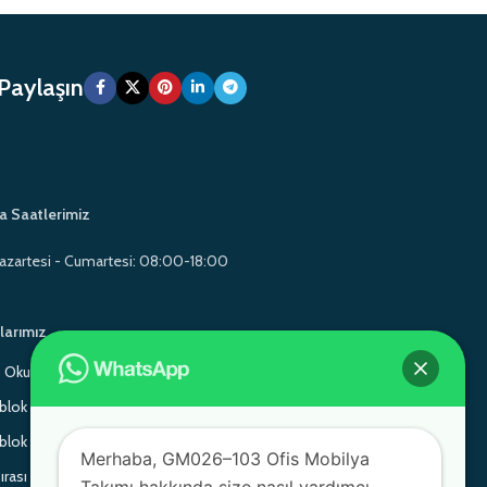
 Paylaşın
a Saatlerimiz
azartesi - Cumartesi: 08:00-18:00
larımız
Okul Mobilyaları
Gamo School Furniture
lok Sandalye
Monoblok Sandalye
lok Sandalye
Gamo School Furniture
Merhaba, GM026–103 Ofis Mobilya
ırası
Adem Koç Plastik