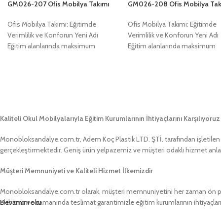
GM026-208 Ofis Mobilya Tak
GM026-207 Ofis Mobilya Takımı
Ofis Mobilya Takımı: Eğitimde
Ofis Mobilya Takımı: Eğitimde
Verimlilik ve Konforun Yeni Adı
Verimlilik ve Konforun Yeni Adı
Eğitim alanlarında maksimum
Eğitim alanlarında maksimum
verimlilik ve öğrenci konforunu
verimlilik ve öğrenci konforunu
sağlamak adına geliştirilmiş ola
sağlamak adına geliştirilmiş olan
Kaliteli Okul Mobilyalarıyla Eğitim Kurumlarının İhtiyaçlarını Karşılıyoruz
Monobloksandalye.com.tr, Adem Koç Plastik LTD. ŞTİ. tarafından işletilen bir
gerçekleştirmektedir. Geniş ürün yelpazemiz ve müşteri odaklı hizmet anlayış
Müşteri Memnuniyeti ve Kaliteli Hizmet İlkemizdir
Monobloksandalye.com.tr olarak, müşteri memnuniyetini her zaman ön pland
ekibimiz ve zamanında teslimat garantimizle eğitim kurumlarının ihtiyaçlar
Devamını oku