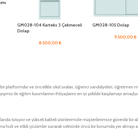
ımı
GM028-104 Karteks 3 Çekmeceli
GM028-105 Dolap
Dolap
9.500,00
₺
n
8.500,00
₺
 platformdur ve öncelikle okul sıraları, öğrenci sandalyeleri, öğretmen masa
ımız ile eğitim kurumlarının ihtiyaçlarını en iyi şekilde karşılamayı amaçlıy
a tutuyor ve yüksek kaliteli ürünlerimizle müşterilerimize güvenilir bir 
ına hızlı ve etkili çözümler sunarak sektörde öncü bir konumda yer almayı 