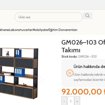
khane
Laboratuvarlar
Mobilyalar
Eğitim Donanımları
ı
GM026–103 Ofi
Takımı
Stok kodu:
GM026--103
Ürün hakkında deta
Ürün hakkında teknik v
sayfamızdan bizimle il
92.000,00
-
+