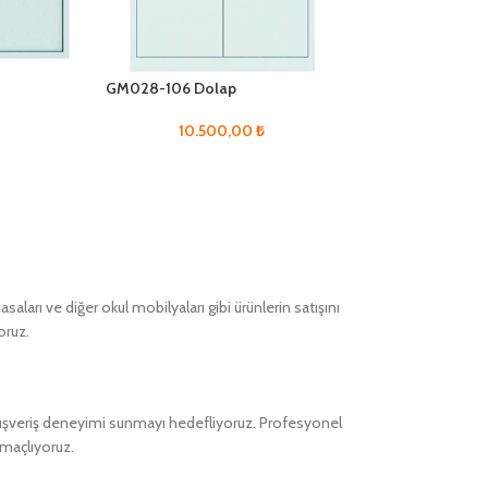
GM028-106 Dolap
GM028-107 Dol
10.500,00
₺
11.00
ları ve diğer okul mobilyaları gibi ürünlerin satışını
oruz.
alışveriş deneyimi sunmayı hedefliyoruz. Profesyonel
amaçlıyoruz.