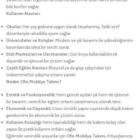
bile konfor sağlar.
Kullanım Alanları:
Okullar:
Her yaş grubuna uygun olarak tasarlanmış, farklı sınıf
düzenleriyle rahatlıkla uyum sağlar.
Üniversiteler ve Kolejler:
Modern ve şık tasarımı ile yükseköğrenim
kurumlarında ideal bir tercih sunar.
Etüt Merkezleri ve Dershaneler:
Gün boyu kullanılabilecek
dayanıklı ve işlevsel bir çözüm sağlar.
Çeşitli Eğitim Alanları:
Bireysel ya da grup çalışmaları için
mükemmel bir çalışma ortamı yaratır.
Neden Ofis Mobilya Takımı?
Estetik ve Fonksiyonellik:
Hem görsel açıdan şık hem de işlevsel
bir tasarım, verimli bir eğitim ortamı yaratmanıza olanak tanır.
Ekonomik ve Dayanıklı:
Uzun ömürlü yapısı sayesinde düşük bakım
gereksinimi ile ekonomik bir çözüm sunar.
Kullanım Kolaylığı:
Hem taşınabilirliği hem de bakımı kolay olan
yapısı ile pratik kullanım imkânı sağlar.
Eğitimde verimlilik arayanlar için
Ofis Mobilya Takımı
, ihtiyaçlarınıza