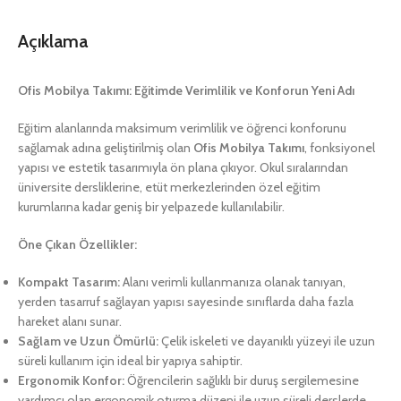
Açıklama
Ofis Mobilya Takımı: Eğitimde Verimlilik ve Konforun Yeni Adı
Eğitim alanlarında maksimum verimlilik ve öğrenci konforunu
sağlamak adına geliştirilmiş olan
Ofis Mobilya Takımı
, fonksiyonel
yapısı ve estetik tasarımıyla ön plana çıkıyor. Okul sıralarından
üniversite dersliklerine, etüt merkezlerinden özel eğitim
kurumlarına kadar geniş bir yelpazede kullanılabilir.
Öne Çıkan Özellikler:
Kompakt Tasarım:
Alanı verimli kullanmanıza olanak tanıyan,
yerden tasarruf sağlayan yapısı sayesinde sınıflarda daha fazla
hareket alanı sunar.
Sağlam ve Uzun Ömürlü:
Çelik iskeleti ve dayanıklı yüzeyi ile uzun
süreli kullanım için ideal bir yapıya sahiptir.
Ergonomik Konfor:
Öğrencilerin sağlıklı bir duruş sergilemesine
yardımcı olan ergonomik oturma düzeni ile uzun süreli derslerde