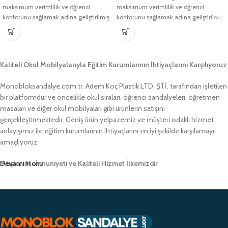
maksimum verimlilik ve öğrenci
maksimum verimlilik ve öğrenci
konforunu sağlamak adına geliştirilmiş
konforunu sağlamak adına geliştirilmiş
olan Toplantı
olan Toplantı
Kaliteli Okul Mobilyalarıyla Eğitim Kurumlarının İhtiyaçlarını Karşılıyoruz
Monobloksandalye.com.tr, Adem Koç Plastik LTD. ŞTİ. tarafından işletilen
bir platformdur ve öncelikle okul sıraları, öğrenci sandalyeleri, öğretmen
masaları ve diğer okul mobilyaları gibi ürünlerin satışını
gerçekleştirmektedir. Geniş ürün yelpazemiz ve müşteri odaklı hizmet
anlayışımız ile eğitim kurumlarının ihtiyaçlarını en iyi şekilde karşılamayı
amaçlıyoruz.
Müşteri Memnuniyeti ve Kaliteli Hizmet İlkemizdir
Devamını oku
Monobloksandalye.com.tr olarak, müşteri memnuniyetini her zaman ön
planda tutuyor ve yüksek kaliteli ürünlerimizle müşterilerimize güvenilir bir
alışveriş deneyimi sunmayı hedefliyoruz. Profesyonel ekibimiz ve
zamanında teslimat garantimizle eğitim kurumlarının ihtiyaçlarına hızlı ve