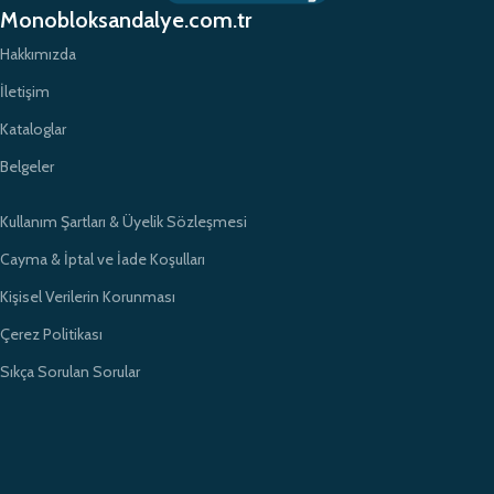
etkili çözümler sunarak sektörde öncü bir konumda yer almayı
Monobloksandalye.com.tr
amaçlıyoruz.
Hakkımızda
İletişim
Kataloglar
Belgeler
Kullanım Şartları & Üyelik Sözleşmesi
Cayma & İptal ve İade Koşulları
Kişisel Verilerin Korunması
Çerez Politikası
Sıkça Sorulan Sorular