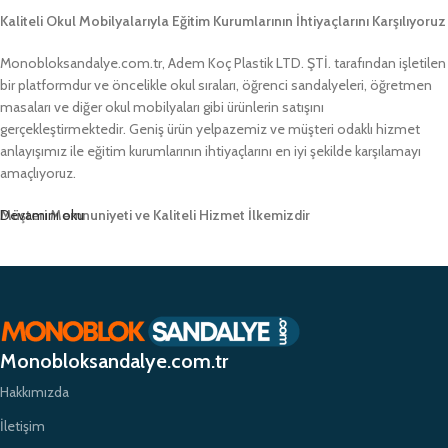
Kaliteli Okul Mobilyalarıyla Eğitim Kurumlarının İhtiyaçlarını Karşılıyoruz
Monobloksandalye.com.tr, Adem Koç Plastik LTD. ŞTİ. tarafından işletilen
bir platformdur ve öncelikle okul sıraları, öğrenci sandalyeleri, öğretmen
masaları ve diğer okul mobilyaları gibi ürünlerin satışını
gerçekleştirmektedir. Geniş ürün yelpazemiz ve müşteri odaklı hizmet
anlayışımız ile eğitim kurumlarının ihtiyaçlarını en iyi şekilde karşılamayı
amaçlıyoruz.
Müşteri Memnuniyeti ve Kaliteli Hizmet İlkemizdir
Devamını oku
Monobloksandalye.com.tr olarak, müşteri memnuniyetini her zaman ön
planda tutuyor ve yüksek kaliteli ürünlerimizle müşterilerimize güvenilir bir
alışveriş deneyimi sunmayı hedefliyoruz. Profesyonel ekibimiz ve
zamanında teslimat garantimizle eğitim kurumlarının ihtiyaçlarına hızlı ve
etkili çözümler sunarak sektörde öncü bir konumda yer almayı
Monobloksandalye.com.tr
amaçlıyoruz.
Hakkımızda
İletişim