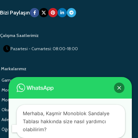
Bizi Paylaşın
Çalışma Saatlerimiz
Pazartesi - Cumartesi: 08:00-18:00
Markalarımız
Gamo Okul Mobilyaları
Gamo School Furniture
Monoblok Sandalye
Monoblok Sandalye
Monoblok Sandalye
Gamo School Furniture
Okul Sırası
Adem Koç Plastik
Merhaba, Kaşmir Monoblok Sandalye
Adem Koç Plastik
Adem Koç Plastik
Tablası hakkında size nasıl yardımcı
olabilirim?
Öğrenci Sırası