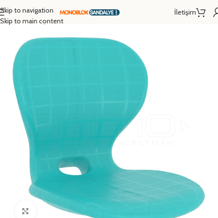
Skip to navigation
İletişim
Ana Sayfa
/
Eğitim Donanımları
/
Okul Mobilyaları Aksesuarları
Skip to main content
Click to enlarge