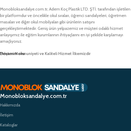
Monobloksandalye.com.tr, Adem Koç Plastik LTD. ŞTİ. tarafından işletilen
bir platformdur ve öncelikle okul sıraları, öğrenci sandalyeleri, öğretmen
masaları ve diğer okul mobilyaları gibi ürünlerin satışını
gerçekleştirmektedir. Geniş ürün yelpazemiz ve müşteri odaklı hizmet
anlayışımız ile eğitim kurumlarının ihtiyaçlarını en iyi şekilde karşılamayı
amaçlıyoruz.
Müşteri Memnuniyeti ve Kaliteli Hizmet İlkemizdir
Devamını oku
Monobloksandalye.com.tr olarak, müşteri memnuniyetini her zaman ön
planda tutuyor ve yüksek kaliteli ürünlerimizle müşterilerimize güvenilir bir
alışveriş deneyimi sunmayı hedefliyoruz. Profesyonel ekibimiz ve
zamanında teslimat garantimizle eğitim kurumlarının ihtiyaçlarına hızlı ve
etkili çözümler sunarak sektörde öncü bir konumda yer almayı
Monobloksandalye.com.tr
amaçlıyoruz.
Hakkımızda
İletişim
Kataloglar