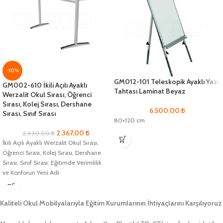
-10%
GM012-101 Teleskopik Ayaklı Yazı
GM002-610 İkili Açılı Ayaklı
Tahtası Laminat Beyaz
Werzalit Okul Sırası, Öğrenci
Sırası, Kolej Sırası, Dershane
6.500,00
₺
Sırası, Sınıf Sırası
80×120 cm
2.367,00
₺
2.630,00
₺
İkili Açılı Ayaklı Werzalit Okul Sırası,
Öğrenci Sırası, Kolej Sırası, Dershane
Sırası, Sınıf Sırası: Eğitimde Verimlilik
ve Konforun Yeni Adı
Kaliteli Okul Mobilyalarıyla Eğitim Kurumlarının İhtiyaçlarını Karşılıyoruz