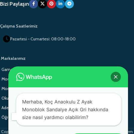
Bizi Paylaşın
Çalışma Saatlerimiz
Pazartesi - Cumartesi: 08:00-18:00
Markalarımız
Gamo Okul Mobilyaları
Gamo School Furniture
Monoblok Sandalye
Monoblok Sandalye
Monoblok Sandalye
Gamo School Furniture
Okul Sırası
Adem Koç Plastik
Merhaba, Koç Anaokulu Z Ayak
Adem Koç Plastik
Adem Koç Plastik
Monoblok Sandalye Açık Gri hakkında
size nasıl yardımcı olabilirim?
Öğrenci Sırası
Copyright 2025 © Her hakkı Saklıdır. monobloksandalye.com.tr bir
Adem