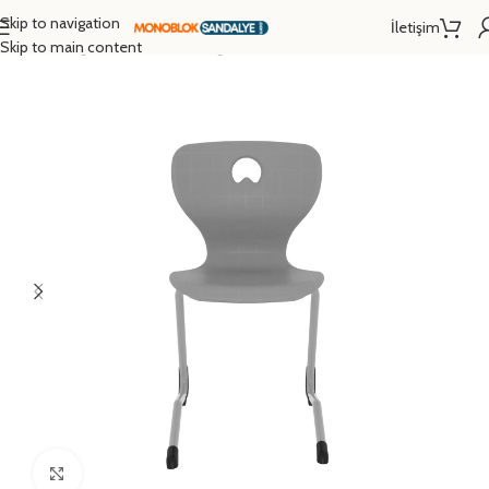
Skip to navigation
İletişim
Ana Sayfa
/
Eğitim Donanımları
/
Öğrenci Sandalyesi
/
Monoblok Sandalye
Skip to main content
Click to enlarge