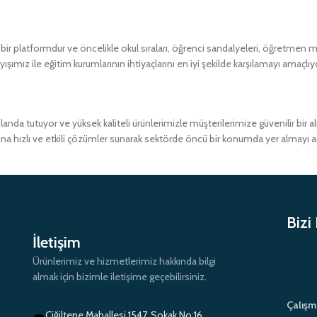
 platformdur ve öncelikle okul sıraları, öğrenci sandalyeleri, öğretmen masa
ımız ile eğitim kurumlarının ihtiyaçlarını en iyi şekilde karşılamayı amaçlıy
a tutuyor ve yüksek kaliteli ürünlerimizle müşterilerimize güvenilir bir 
ına hızlı ve etkili çözümler sunarak sektörde öncü bir konumda yer almayı 
Bizi
İletişim
Ürünlerimiz ve hizmetlerimiz hakkında bilgi
almak için bizimle iletişime geçebilirsiniz.
Çalışm
Çiğiltepe Mahallesi 1547. Sokak No:16