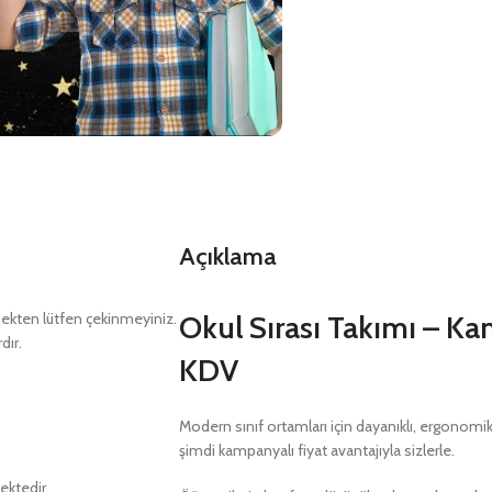
Açıklama
kten lütfen çekinmeyiniz.
Okul Sırası Takımı – K
dır.
KDV
Modern sınıf ortamları için dayanıklı, ergonomi
şimdi kampanyalı fiyat avantajıyla sizlerle.
ektedir.