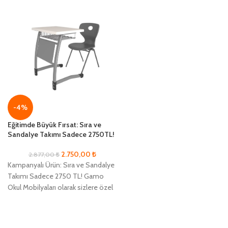
-4%
Eğitimde Büyük Fırsat: Sıra ve
Sandalye Takımı Sadece 2750TL!
2.750,00
₺
2.877,00
₺
Kampanyalı Ürün: Sıra ve Sandalye
Takımı Sadece 2750 TL! Gamo
Okul Mobilyaları olarak sizlere özel
bir kampanya sunuyoruz! Eğitim
alanlarınız