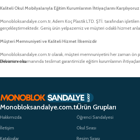
Kaliteli Okul Mobilyalarıyla Eğitim Kurumlarının İhtiyaçlarını Karşılıyoruz
Monobloksandalye.com.tr, Adem Koç Plastik LTD. ŞTİ. tarafından işletilen bir
gerçekleştirmektedir. Geniş ürün yelpazemiz ve müşteri odaklı hizmet anlayış
Müşteri Memnuniyeti ve Kaliteli Hizmet İlkemizdir
Monobloksandalye.com.tr olarak, müşteri memnuniyetini her zaman ön pland
ekibimiz ve zamanında teslimat garantimizle eğitim kurumlarının ihtiyaçlar
Devamını oku
Monobloksandalye.com.tr
Ürün Grupları
Hakkımızda
Öğrenci Sandalyesi
İletişim
Okul Sırası
Kataloglar
Resim Sırası