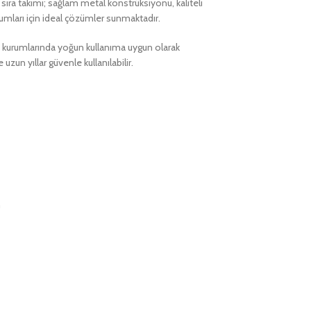
sıra takımı; sağlam metal konstrüksiyonu, kaliteli
umları için ideal çözümler sunmaktadır.
m kurumlarında yoğun kullanıma uygun olarak
zun yıllar güvenle kullanılabilir.
m