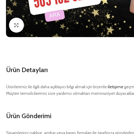
Click to enlarge
Ürün Detayları
Ürünlerimiz ile ilgili daha açıklayıcı bilgi almak için bizimle
iletişime
geçme
Müşteri temsilcilerimiz size yardımcı olmaktan memnuniyet duyacaklar
Ürün Gönderimi
Siparişleriniz nakliye, ambar veya kargo firmaları ile tarafınıza gönderilm