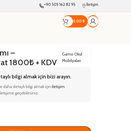
+90 505 162 82 95
İletişim
0,00
₺
ımı –
Gamo Okul
yat 1800₺ + KDV
Mobilyaları
ylı bilgi almak için bizi arayın.
e daha detaylı bilgi almak için
iletişim
etişime geçebilirsiniz.