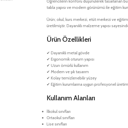
Öğrencilerin konforu düşünülerek tasarlanan bu 
tabla yapısı ve modern görünümü ile eğitim kur
Ürün; okul, kurs merkezi, etüt merkezi ve eğiti
üretilmiştir. Dayanıklı malzeme yapısı sayesinde u
Ürün Özellikleri
✔ Dayanıklı metal gövde
✔ Ergonomik oturum yapısı
✔ Uzun ömürlü kullanım
✔ Modern ve şık tasarım
✔ Kolay temizlenebilir yüzey
✔ Eğitim kurumlarına uygun profesyonel üreti
Kullanım Alanları
İlkokul sınıfları
Ortaokul sınıfları
Lise sınıfları