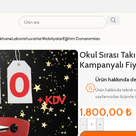
khane
Laboratuvarlar
Mobilyalar
Eğitim Donanımları
00₺ + KDV
Okul Sırası Tak
Kampanyalı Fi
Ürün hakkında deta
Ürün hakkında teknik v
sayfamızdan bizimle il
1.800,00
₺
-
+