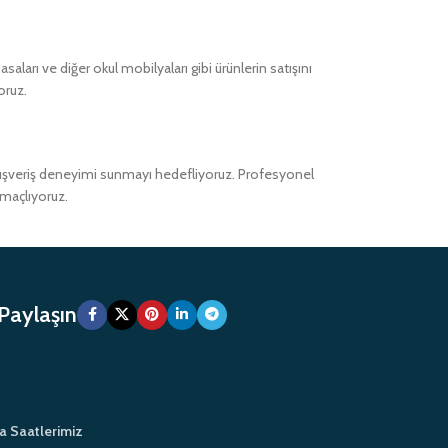
ları ve diğer okul mobilyaları gibi ürünlerin satışını
oruz.
alışveriş deneyimi sunmayı hedefliyoruz. Profesyonel
amaçlıyoruz.
 Paylaşın
a Saatlerimiz