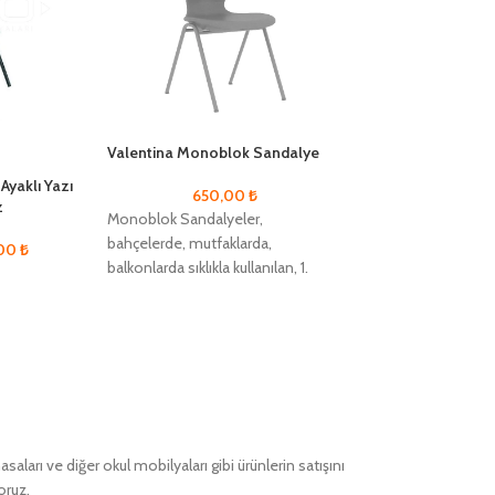
Valentina Monoblok Sandalye
Valentina Z Aya
Sandalye Turku
yaklı Yazı
650,00
₺
z
1.35
Monoblok Sandalyeler,
Monoblok Sandal
bahçelerde, mutfaklarda,
,00
₺
bahçelerde, mutfa
balkonlarda sıklıkla kullanılan, 1.
balkonlarda sıklıkla
Derece kaliteli plastikten imal
Derece kaliteli pl
edilmektedir. Sandalyenin ayak
edilmektedir. Sa
kısmı metalden imal edilmiş olup
kısmı metalden im
ları ve diğer okul mobilyaları gibi ürünlerin satışını
oruz.