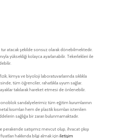
ur atacak şekilde sonsuz olarak dönebilmektedir.
la yüksekliği kolayca ayarlanabilir. Tekerlekleri ile
ebilir.
ik, kimya ve biyoloji laboratuvarlarında sıklıkla
sinde, tüm öğrenciler, rahatlıkla uyum sağlar.
 ayaklar takılarak hareket etmesi de önlenebilir.
 monoblok sandalyelerimiz tüm eğitim kurumlarının
metal kısımları hem de plastik kısımları istenilen
ddelerin sağlığa bir zararı bulunmamaktadır.
perakende satışımız mevcut olup, ihracat çıkışı
iyatları hakkında bilgi almak için
iletişim