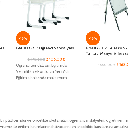
-15%
-15%
esi
GM003-212 Öğrenci Sandalyesi
GM012-102 Teleskopik A
Tahtası Manyetik Beya
2.106,00
₺
2.478,00
₺
2.168
Öğrenci Sandalyesi: Eğitimde
2.550,00
₺
Verimlilik ve Konforun Yeni Adı
Eğitim alanlarında maksimum
verimlilik ve öğrenci konforunu
n
sağlamak adına geliştirilmiş olan
Öğrenci
 platformdur ve öncelikle okul sıraları, öğrenci sandalyeleri, öğretmen masa
ımız ile eğitim kurumlarının ihtiyaçlarını en iyi şekilde karşılamayı amaçlıy