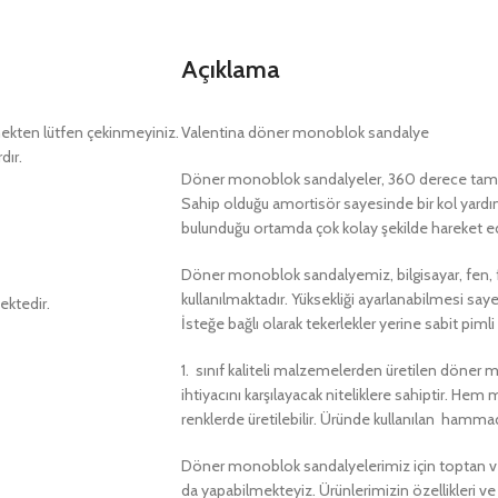
Açıklama
kten lütfen çekinmeyiniz.
Valentina döner monoblok sandalye
dır.
Döner monoblok sandalyeler, 360 derece tam t
Sahip olduğu amortisör sayesinde bir kol yardımıy
bulunduğu ortamda çok kolay şekilde hareket ed
Döner monoblok sandalyemiz, bilgisayar, fen, fiz
kullanılmaktadır. Yüksekliği ayarlanabilmesi saye
ektedir.
İsteğe bağlı olarak tekerlekler yerine sabit pimli
1. sınıf kaliteli malzemelerden üretilen döner
ihtiyacını karşılayacak niteliklere sahiptir. Hem 
renklerde üretilebilir. Üründe kullanılan hamma
Döner monoblok sandalyelerimiz için toptan ve 
da yapabilmekteyiz. Ürünlerimizin özellikleri ve f