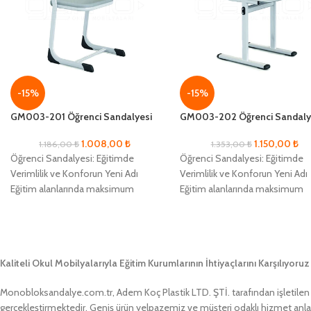
-15%
-15%
GM003-201 Öğrenci Sandalyesi
GM003-202 Öğrenci Sandaly
1.008,00
₺
1.150,00
₺
1.186,00
₺
1.353,00
₺
Öğrenci Sandalyesi: Eğitimde
Öğrenci Sandalyesi: Eğitimde
Verimlilik ve Konforun Yeni Adı
Verimlilik ve Konforun Yeni Adı
Eğitim alanlarında maksimum
Eğitim alanlarında maksimum
verimlilik ve öğrenci konforunu
verimlilik ve öğrenci konforunu
sağlamak adına geliştirilmiş olan
sağlamak adına geliştirilmiş ola
Öğrenci
Öğrenci
Kaliteli Okul Mobilyalarıyla Eğitim Kurumlarının İhtiyaçlarını Karşılıyoruz
Monobloksandalye.com.tr, Adem Koç Plastik LTD. ŞTİ. tarafından işletilen bir
gerçekleştirmektedir. Geniş ürün yelpazemiz ve müşteri odaklı hizmet anlayış