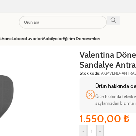
khane
Laboratuvarlar
Mobilyalar
Eğitim Donanımları
/
Valentina Döner Monoblok Sandalye Antrasit Gri
Valentina Dön
Sandalye Antras
Stok kodu:
AKMVLND-ANTRAS
Ürün hakkında deta
Ürün hakkında teknik v
sayfamızdan bizimle il
1.550,00
₺
-
+