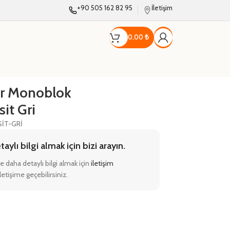
+90 505 162 82 95
İletişim
0,00
₺
er Monoblok
it Gri
İT-GRİ
ylı bilgi almak için bizi arayın.
e daha detaylı bilgi almak için
iletişim
etişime geçebilirsiniz.