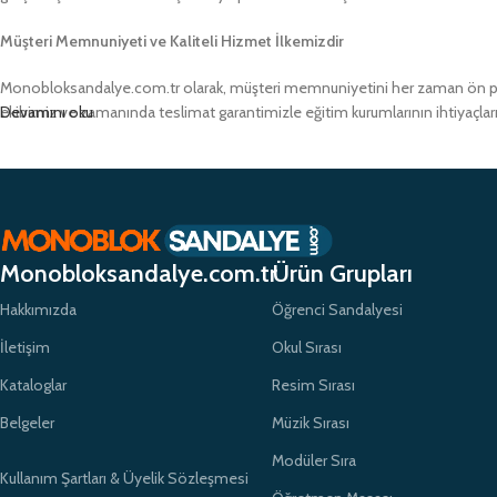
Müşteri Memnuniyeti ve Kaliteli Hizmet İlkemizdir
Monobloksandalye.com.tr olarak, müşteri memnuniyetini her zaman ön pland
ekibimiz ve zamanında teslimat garantimizle eğitim kurumlarının ihtiyaçlar
Devamını oku
Monobloksandalye.com.tr
Ürün Grupları
Hakkımızda
Öğrenci Sandalyesi
İletişim
Okul Sırası
Kataloglar
Resim Sırası
Belgeler
Müzik Sırası
Modüler Sıra
Kullanım Şartları & Üyelik Sözleşmesi