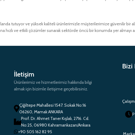
a tutuyor ve yüksek kaliteli ürünlerimizle müşterilerimize güvenilir bir 
ına hızlı ve etkili çözümler sunarak sektörde öncü bir konumda yer almayı 
Bizi
İletişim
Ürünlerimiz ve hizmetlerimiz hakkında bilgi
almak için bizimle iletişime geçebilirsiniz.
Çalışm
Çiğiltepe Mahallesi 1547. Sokak No:16
06260, Mamak ANKARA
P
Prof. Dr. Ahmet Taner Kışlalı, 2716. Cd.
No:25, 06980 Kahramankazan/Ankara
+90 505 162 82 95
Marka