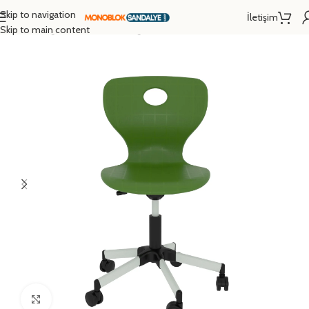
Skip to navigation
İletişim
Ana Sayfa
/
Eğitim Donanımları
/
Öğrenci Sandalyesi
/
Monoblok Sandalye
Skip to main content
Click to enlarge