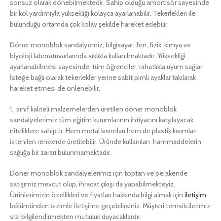
sonsuz olarak dönebilmektedir. Sahip olduğu amortisör sayesinde
bir kol yardımıyla yüksekliği kolayca ayarlanabilir. Tekerlekleri ile
bulunduğu ortamda çok kolay şekilde hareket edebilir.
Döner monoblok sandalyemiz, bilgisayar, fen, fizik, kimya ve
biyoloji laboratuvarlarında sıklıkla kullanılmaktadır. Yüksekliği
ayarlanabilmesi sayesinde, tüm öğrenciler, rahatlıkla uyum sağlar.
İsteğe bağlı olarak tekerlekler yerine sabit pimli ayaklar takılarak
hareket etmesi de önlenebilir.
1. sınıf kaliteli malzemelerden üretilen döner monoblok
sandalyelerimiz tüm eğitim kurumlarının ihtiyacını karşılayacak
niteliklere sahiptir. Hem metal kısımları hem de plastik kısımları
istenilen renklerde üretilebilir. Üründe kullanılan hammaddelerin
sağlığa bir zararı bulunmamaktadır.
Döner monoblok sandalyelerimiz için toptan ve perakende
satışımız mevcut olup, ihracat çıkışı da yapabilmekteyiz.
Ürünlerimizin özellikleri ve fiyatları hakkında bilgi almak için
iletişim
bölümünden bizimle iletişime geçebilirsiniz. Müşteri temsilcilerimiz
sizi bilgilendirmekten mutluluk duyacaklardır.