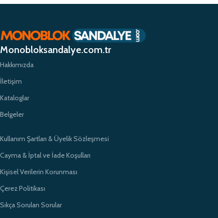
planda tutuyor ve yüksek kaliteli ürünlerimizle müşterilerimize güvenilir bir
alışveriş deneyimi sunmayı hedefliyoruz. Profesyonel ekibimiz ve
zamanında teslimat garantimizle eğitim kurumlarının ihtiyaçlarına hızlı ve
etkili çözümler sunarak sektörde öncü bir konumda yer almayı
Monobloksandalye.com.tr
amaçlıyoruz.
Hakkımızda
İletişim
Kataloglar
Belgeler
Kullanım Şartları & Üyelik Sözleşmesi
Cayma & İptal ve İade Koşulları
Kişisel Verilerin Korunması
Çerez Politikası
Sıkça Sorulan Sorular