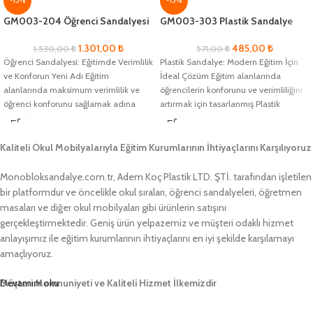
-15%
-15%
GM003-204 Öğrenci Sandalyesi
GM003-303 Plastik Sandalye
1.301,00
₺
485,00
₺
1.530,00
₺
571,00
₺
Öğrenci Sandalyesi: Eğitimde Verimlilik
Plastik Sandalye: Modern Eğitim İçin
ve Konforun Yeni Adı Eğitim
İdeal Çözüm Eğitim alanlarında
alanlarında maksimum verimlilik ve
öğrencilerin konforunu ve verimliliğini
öğrenci konforunu sağlamak adına
artırmak için tasarlanmış Plastik
geliştirilmiş olan Öğrenci
Sandalye, ergonomik yapısıyla
Kaliteli Okul Mobilyalarıyla Eğitim Kurumlarının İhtiyaçlarını Karşılıyoruz
Monobloksandalye.com.tr, Adem Koç Plastik LTD. ŞTİ. tarafından işletilen
bir platformdur ve öncelikle okul sıraları, öğrenci sandalyeleri, öğretmen
masaları ve diğer okul mobilyaları gibi ürünlerin satışını
gerçekleştirmektedir. Geniş ürün yelpazemiz ve müşteri odaklı hizmet
anlayışımız ile eğitim kurumlarının ihtiyaçlarını en iyi şekilde karşılamayı
amaçlıyoruz.
Müşteri Memnuniyeti ve Kaliteli Hizmet İlkemizdir
Devamını oku
Monobloksandalye.com.tr olarak, müşteri memnuniyetini her zaman ön