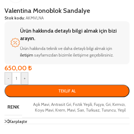
Valentina Monoblok Sandalye
Stok kodu:
AKMVLNA
Ürün hakkında detaylı bilgi almak için bizi
arayın.
Ürün hakkında teknik ve daha detaylı bilgi almak için
iletişim
sayfamızdan bizimle iletişime geçebilirsiniz.
650,00
₺
-
+
TEKLIF AL
Açık Mavi
,
Antrasit Gri
,
Fıstık Yeşili
,
Fuşya
,
Gri
,
Kırmızı
,
RENK
Koyu Mavi
,
Krem
,
Mavi
,
Sarı
,
Turkuaz
,
Turuncu
,
Yeşil
Karşılaştır