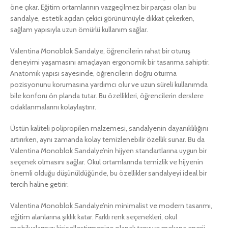
öne çıkar. Eğitim ortamlarının vazgeçilmez bir parçası olan bu
sandalye, estetik açıdan çekici görünümüyle dikkat çekerken,
sağlam yapısıyla uzun ömürlü kullanım sağlar.
Valentina Monoblok Sandalye, öğrencilerin rahat bir oturuş
deneyimi yaşamasını amaçlayan ergonomik bir tasarıma sahiptir.
Anatomik yapısı sayesinde, öğrencilerin doğru oturma
pozisyonunu korumasına yardımcı olur ve uzun süreli kullanımda
bile konforu ön planda tutar. Bu özellikleri, öğrencilerin derslere
odaklanmalarını kolaylaştırır.
Üstün kaliteli polipropilen malzemesi, sandalyenin dayanıklılığını
artırırken, aynı zamanda kolay temizlenebilir özellik sunar. Bu da
Valentina Monoblok Sandalye’nin hijyen standartlarına uygun bir
seçenek olmasını sağlar. Okul ortamlarında temizlik ve hijyenin
önemli olduğu düşünüldüğünde, bu özellikler sandalyeyi ideal bir
tercih haline getirir.
Valentina Monoblok Sandalye’nin minimalist ve modern tasarımı,
eğitim alanlarına şıklık katar. Farklı renk seçenekleri, okul