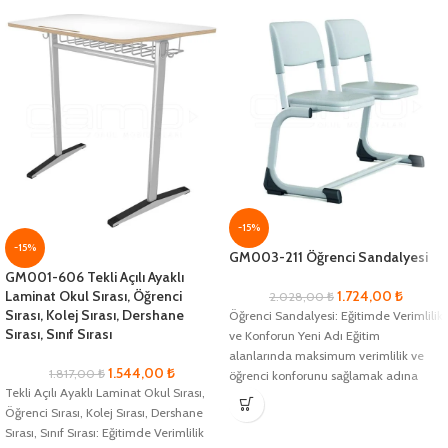
-15%
-15%
GM003-211 Öğrenci Sandalyesi
GM001-606 Tekli Açılı Ayaklı
Laminat Okul Sırası, Öğrenci
1.724,00
₺
2.028,00
₺
Sırası, Kolej Sırası, Dershane
Öğrenci Sandalyesi: Eğitimde Verimlilik
Sırası, Sınıf Sırası
ve Konforun Yeni Adı Eğitim
alanlarında maksimum verimlilik ve
1.544,00
₺
1.817,00
₺
öğrenci konforunu sağlamak adına
Tekli Açılı Ayaklı Laminat Okul Sırası,
geliştirilmiş olan Öğrenci
Öğrenci Sırası, Kolej Sırası, Dershane
Sırası, Sınıf Sırası: Eğitimde Verimlilik