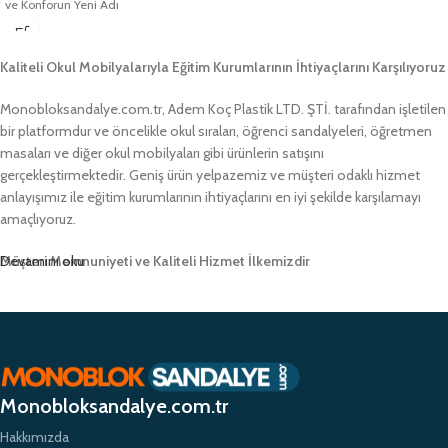
ve Konforun Yeni Adı
Kaliteli Okul Mobilyalarıyla Eğitim Kurumlarının İhtiyaçlarını Karşılıyoruz
Monobloksandalye.com.tr, Adem Koç Plastik LTD. ŞTİ. tarafından işletilen
bir platformdur ve öncelikle okul sıraları, öğrenci sandalyeleri, öğretmen
masaları ve diğer okul mobilyaları gibi ürünlerin satışını
gerçekleştirmektedir. Geniş ürün yelpazemiz ve müşteri odaklı hizmet
anlayışımız ile eğitim kurumlarının ihtiyaçlarını en iyi şekilde karşılamayı
amaçlıyoruz.
Müşteri Memnuniyeti ve Kaliteli Hizmet İlkemizdir
Devamını oku
Monobloksandalye.com.tr olarak, müşteri memnuniyetini her zaman ön
planda tutuyor ve yüksek kaliteli ürünlerimizle müşterilerimize güvenilir bir
alışveriş deneyimi sunmayı hedefliyoruz. Profesyonel ekibimiz ve
zamanında teslimat garantimizle eğitim kurumlarının ihtiyaçlarına hızlı ve
etkili çözümler sunarak sektörde öncü bir konumda yer almayı
Monobloksandalye.com.tr
amaçlıyoruz.
Hakkımızda