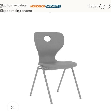
Skip to navigation
İletişim
Ana Sayfa
/
Eğitim Donanımları
/
Öğrenci Sandalyesi
/
Monoblok Sandalye
Skip to main content
Click to enlarge