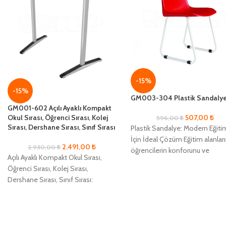
-15%
-15%
GM003-304 Plastik Sandaly
GM001-602 Açılı Ayaklı Kompakt
507,00
₺
Okul Sırası, Öğrenci Sırası, Kolej
596,00
₺
Sırası, Dershane Sırası, Sınıf Sırası
Plastik Sandalye: Modern Eğiti
İçin İdeal Çözüm Eğitim alanlar
2.491,00
₺
2.930,00
₺
öğrencilerin konforunu ve
Açılı Ayaklı Kompakt Okul Sırası,
verimliliğini artırmak için
Öğrenci Sırası, Kolej Sırası,
tasarlanmış Plastik Sandalye,
Dershane Sırası, Sınıf Sırası:
ergonomik yapısıyla
Eğitimde Verimlilik ve Konforun
Yeni Adı Eğitim