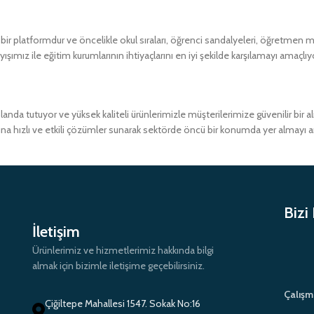
 platformdur ve öncelikle okul sıraları, öğrenci sandalyeleri, öğretmen masa
ımız ile eğitim kurumlarının ihtiyaçlarını en iyi şekilde karşılamayı amaçlıy
a tutuyor ve yüksek kaliteli ürünlerimizle müşterilerimize güvenilir bir 
ına hızlı ve etkili çözümler sunarak sektörde öncü bir konumda yer almayı 
Bizi
İletişim
Ürünlerimiz ve hizmetlerimiz hakkında bilgi
almak için bizimle iletişime geçebilirsiniz.
Çalışm
Çiğiltepe Mahallesi 1547. Sokak No:16