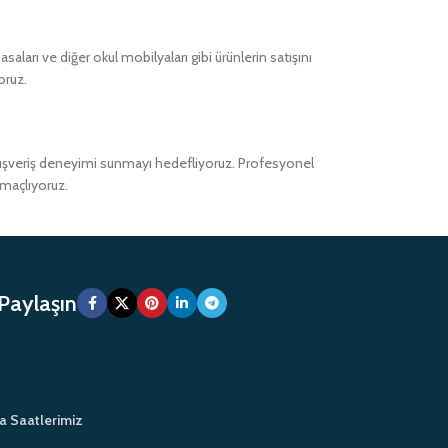
ları ve diğer okul mobilyaları gibi ürünlerin satışını
oruz.
alışveriş deneyimi sunmayı hedefliyoruz. Profesyonel
amaçlıyoruz.
 Paylaşın
a Saatlerimiz