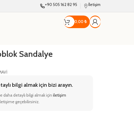
+90 505 162 82 95
İletişim
0,00
₺
oblok Sandalye
MAVİ
ylı bilgi almak için bizi arayın.
e daha detaylı bilgi almak için
iletişim
etişime geçebilirsiniz.