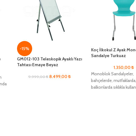
-15%
Koç İlkokul Z Ayak Mo
Sandalye Turkuaz
e
GM012-103 Teleskopik Ayaklı Yazı
Tahtası Emaye Beyaz
1.350,00
₺
Monoblok Sandalyeler,
8.499,00
₺
m
9.999,00
₺
bahçelerde, mutfaklarda
ında
balkonlarda sıklıkla kullanı
Derece kaliteli plastikte
edilmektedir. Sandalyen
kısmı metalden imal edi