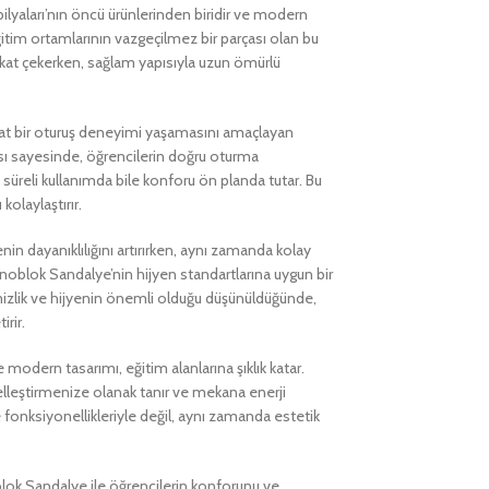
aları’nın öncü ürünlerinden biridir ve modern
Eğitim ortamlarının vazgeçilmez bir parçası olan bu
kkat çekerken, sağlam yapısıyla uzun ömürlü
at bir oturuş deneyimi yaşamasını amaçlayan
sı sayesinde, öğrencilerin doğru oturma
üreli kullanımda bile konforu ön planda tutar. Bu
kolaylaştırır.
in dayanıklılığını artırırken, aynı zamanda kolay
onoblok Sandalye’nin hijyen standartlarına uygun bir
izlik ve hijyenin önemli olduğu düşünüldüğünde,
irir.
odern tasarımı, eğitim alanlarına şıklık katar.
iselleştirmenize olanak tanır ve mekana enerji
e fonksiyonellikleriyle değil, aynı zamanda estetik
lok Sandalye ile öğrencilerin konforunu ve