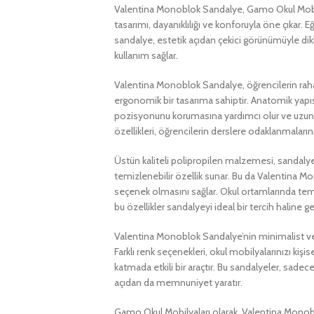
Valentina Monoblok Sandalye, Gamo Okul Mobily
tasarımı, dayanıklılığı ve konforuyla öne çıkar. 
sandalye, estetik açıdan çekici görünümüyle di
kullanım sağlar.
Valentina Monoblok Sandalye, öğrencilerin rah
ergonomik bir tasarıma sahiptir. Anatomik yapı
pozisyonunu korumasına yardımcı olur ve uzun s
özellikleri, öğrencilerin derslere odaklanmalarını 
Üstün kaliteli polipropilen malzemesi, sandalyen
temizlenebilir özellik sunar. Bu da Valentina M
seçenek olmasını sağlar. Okul ortamlarında tem
bu özellikler sandalyeyi ideal bir tercih haline get
Valentina Monoblok Sandalye’nin minimalist ve m
Farklı renk seçenekleri, okul mobilyalarınızı kiş
katmada etkili bir araçtır. Bu sandalyeler, sadec
açıdan da memnuniyet yaratır.
Gamo Okul Mobilyaları olarak, Valentina Monob