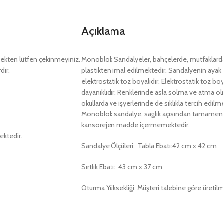
Açıklama
kten lütfen çekinmeyiniz.
Monoblok Sandalyeler, bahçelerde, mutfaklarda, ba
dır.
plastikten imal edilmektedir. Sandalyenin ayak
elektrostatik toz boyalıdır. Elektrostatik toz 
dayanıklıdır. Renklerinde asla solma ve atma ol
okullarda ve işyerlerinde de sıklıkla tercih edil
Monoblok sandalye, sağlık açısından tamamen hij
kansorejen madde içermemektedir.
ektedir.
Sandalye Ölçüleri: Tabla Ebatı:42 cm x 42 cm
Sırtlık Ebatı: 43 cm x 37 cm
Oturma Yüksekliği: Müşteri talebine göre üretilm