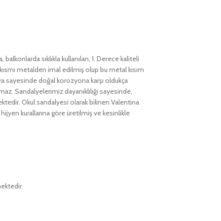
lkonlarda sıklıkla kullanılan, 1. Derece kaliteli
 kısmı metalden imal edilmiş olup bu metal kısım
boya sayesinde doğal korozyona karşı oldukça
maz. Sandalyelerimiz dayanıklılığı sayesinde,
mektedir. Okul sandalyesi olarak bilinen Valentina
yen kurallarına göre üretilmiş ve kesinlikle
ektedir.