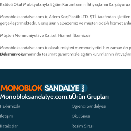
Kaliteli Okul Mobilyalarıyla Eğitim Kurumlarının İhtiyaçlarını Karşılıyoruz
Monobloksandalye.com.tr, Adem Koç Plastik LTD. ŞTİ. tarafından işletilen bir
gerçekleştirmektedir. Geniş ürün yelpazemiz ve müşteri odaklı hizmet anlayış
Müşteri Memnuniyeti ve Kaliteli Hizmet İlkemizdir
Monobloksandalye.com.tr olarak, müşteri memnuniyetini her zaman ön pland
ekibimiz ve zamanında teslimat garantimizle eğitim kurumlarının ihtiyaçlar
Devamını oku
Monobloksandalye.com.tr
Ürün Grupları
Hakkımızda
Öğrenci Sandalyesi
İletişim
Okul Sırası
Kataloglar
Resim Sırası