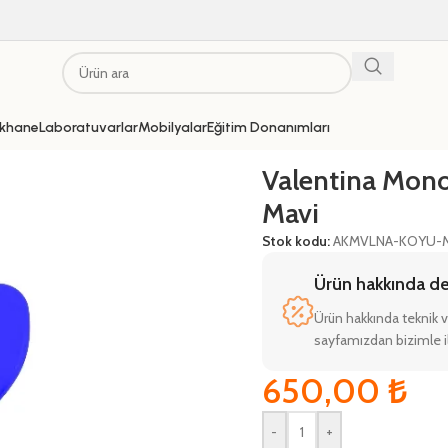
khane
Laboratuvarlar
Mobilyalar
Eğitim Donanımları
/
Valentina Monoblok Sandalye Mavi
Valentina Mon
Mavi
Stok kodu:
AKMVLNA-KOYU-
Ürün hakkında deta
Ürün hakkında teknik v
sayfamızdan bizimle il
650,00
₺
-
+