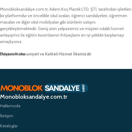
Monobloksandalye.com.tr, Adem Koç Plastik LTD. ŞTİ. tarafından işletilen
bir platformdur ve öncelikle okul sıraları, öğrenci sandalyeleri, öğretmen
masaları ve diğer okul mobilyaları gibi ürünlerin satışını
gerçekleştirmektedir. Geniş ürün yelpazemiz ve müşteri odaklı hizmet
anlayışımız ile eğitim kurumlarının ihtiyaçlarını en iyi şekilde karşılamayı
amaçlıyoruz.
Müşteri Memnuniyeti ve Kaliteli Hizmet İlkemizdir
Devamını oku
Monobloksandalye.com.tr olarak, müşteri memnuniyetini her zaman ön
planda tutuyor ve yüksek kaliteli ürünlerimizle müşterilerimize güvenilir bir
alışveriş deneyimi sunmayı hedefliyoruz. Profesyonel ekibimiz ve
zamanında teslimat garantimizle eğitim kurumlarının ihtiyaçlarına hızlı ve
etkili çözümler sunarak sektörde öncü bir konumda yer almayı
Monobloksandalye.com.tr
amaçlıyoruz.
Hakkımızda
İletişim
Kataloglar