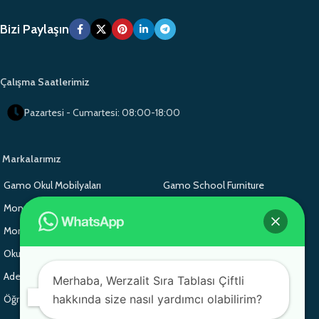
Bizi Paylaşın
Çalışma Saatlerimiz
Pazartesi - Cumartesi: 08:00-18:00
Markalarımız
Gamo Okul Mobilyaları
Gamo School Furniture
Monoblok Sandalye
Monoblok Sandalye
Monoblok Sandalye
Gamo School Furniture
Okul Sırası
Adem Koç Plastik
Adem Koç Plastik
Adem Koç Plastik
Merhaba, Werzalit Sıra Tablası Çiftli
hakkında size nasıl yardımcı olabilirim?
Öğrenci Sırası