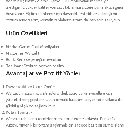
Adem Koç Plastik olarak, Gamo Okul Mobilyaları markasıyla
ürettiğimiz yüksek kaliteli werzalit tablamızı sizlere sunmaktan gurur
duyuyoruz. Eğitim alanlarınız için dayanıklı, estetik ve kullanışlı bir
çözüm arıyorsanız, werzalit tablalarımız tam da ihtiyacınıza uygun.
Ürün Özellikleri
Marka:
Gamo Okul Mobilyaları
Malzeme:
Werzalit
Renk:
Renk seçeneği mevcuttur
Teslimat:
Stoktan hemen teslim
Avantajlar ve Pozitif Yönler
Dayanıklılık ve Uzun Ömür:
Werzalit malzeme, çizilmelere, darbelere ve kimyasallara karşı
yüksek direnç gösterir. Uzun ömürlü kullanımı sayesinde, yıllarca ilk
günkü gibi şık ve sağlam kalır.
Kolay Temizlik:
Werzalit tablaların temizlenmesi son derece kolaydır. Pürüzsüz
yüzeyi, hijyenik bir ortam sağlamak için sadece basit bir silme işlemi