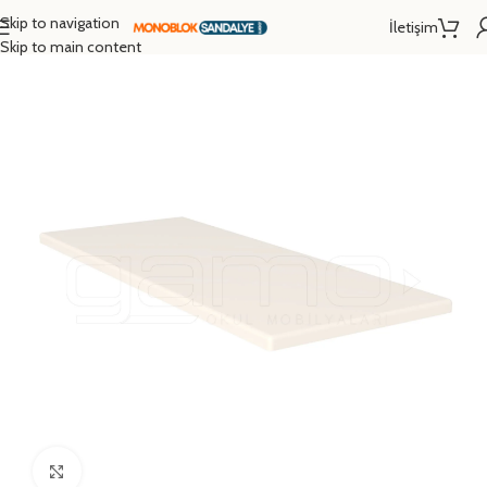
Skip to navigation
İletişim
Ana Sayfa
/
Okul Mobilyaları Aksesuarları
Skip to main content
Click to enlarge