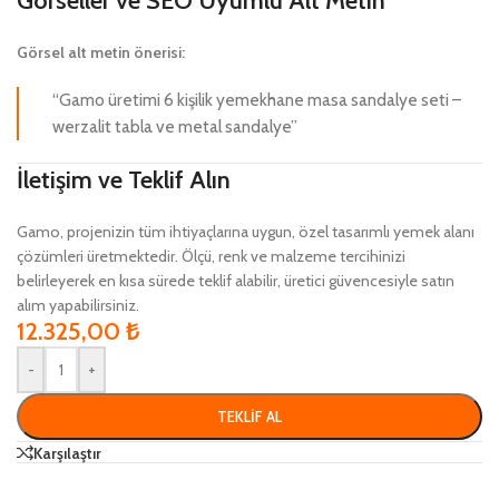
Görseller ve SEO Uyumlu Alt Metin
Görsel alt metin önerisi:
“Gamo üretimi 6 kişilik yemekhane masa sandalye seti –
werzalit tabla ve metal sandalye”
İletişim ve Teklif Alın
Gamo, projenizin tüm ihtiyaçlarına uygun, özel tasarımlı yemek alanı
çözümleri üretmektedir. Ölçü, renk ve malzeme tercihinizi
belirleyerek en kısa sürede teklif alabilir, üretici güvencesiyle satın
alım yapabilirsiniz.
12.325,00
₺
-
+
TEKLIF AL
Karşılaştır