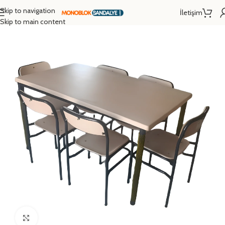
Skip to navigation
İletişim
Ana Sayfa
/
Konsept Gruplar
/
Yemekhane
Skip to main content
Click to enlarge