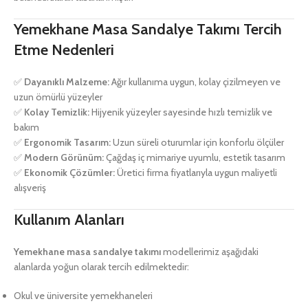
Yemekhane Masa Sandalye Takımı Tercih
Etme Nedenleri
✅
Dayanıklı Malzeme:
Ağır kullanıma uygun, kolay çizilmeyen ve
uzun ömürlü yüzeyler
✅
Kolay Temizlik:
Hijyenik yüzeyler sayesinde hızlı temizlik ve
bakım
✅
Ergonomik Tasarım:
Uzun süreli oturumlar için konforlu ölçüler
✅
Modern Görünüm:
Çağdaş iç mimariye uyumlu, estetik tasarım
✅
Ekonomik Çözümler:
Üretici firma fiyatlarıyla uygun maliyetli
alışveriş
Kullanım Alanları
Yemekhane masa sandalye takımı
modellerimiz aşağıdaki
alanlarda yoğun olarak tercih edilmektedir:
Okul ve üniversite yemekhaneleri