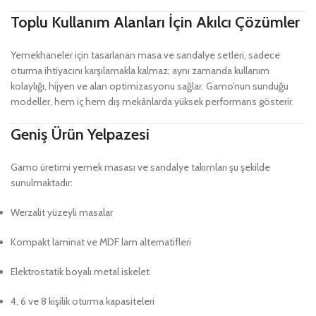
Toplu Kullanım Alanları İçin Akılcı Çözümler
Yemekhaneler için tasarlanan masa ve sandalye setleri, sadece
oturma ihtiyacını karşılamakla kalmaz; aynı zamanda kullanım
kolaylığı, hijyen ve alan optimizasyonu sağlar. Gamo’nun sunduğu
modeller, hem iç hem dış mekânlarda yüksek performans gösterir.
Geniş Ürün Yelpazesi
Gamo üretimi yemek masası ve sandalye takımları şu şekilde
sunulmaktadır:
Werzalit yüzeyli masalar
Kompakt laminat ve MDF lam alternatifleri
Elektrostatik boyalı metal iskelet
4, 6 ve 8 kişilik oturma kapasiteleri