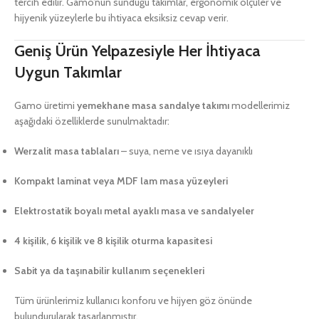
tercih edilir. Gamo’nun sunduğu takımlar, ergonomik ölçüler ve
hijyenik yüzeylerle bu ihtiyaca eksiksiz cevap verir.
Geniş Ürün Yelpazesiyle Her İhtiyaca
Uygun Takımlar
Gamo üretimi
yemekhane masa sandalye takımı
modellerimiz
aşağıdaki özelliklerde sunulmaktadır:
Werzalit masa tablaları
– suya, neme ve ısıya dayanıklı
Kompakt laminat veya MDF lam masa yüzeyleri
Elektrostatik boyalı metal ayaklı masa ve sandalyeler
4 kişilik, 6 kişilik ve 8 kişilik oturma kapasitesi
Sabit ya da taşınabilir kullanım seçenekleri
Tüm ürünlerimiz kullanıcı konforu ve hijyen göz önünde
bulundurularak tasarlanmıştır.