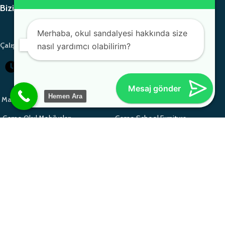
Bizi Paylaşın
Merhaba, okul sandalyesi hakkında size
Çalışma Saatlerimiz
nasıl yardımcı olabilirim?
Pazartesi - Cumartesi: 08:00-18:00
Mesaj gönder
Hemen Ara
Markalarımız
Gamo Okul Mobilyaları
Gamo School Furniture
Monoblok Sandalye
Monoblok Sandalye
Monoblok Sandalye
Gamo School Furniture
Okul Sırası
Adem Koç Plastik
Adem Koç Plastik
Adem Koç Plastik
Öğrenci Sırası
Copyright 2025 © Her hakkı Saklıdır. monobloksandalye.com.tr bir
Adem