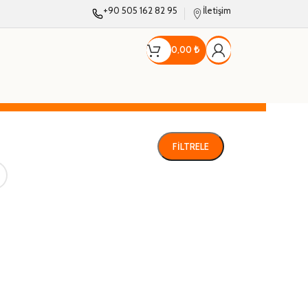
+90 505 162 82 95
İletişim
0,00
₺
FILTRELE