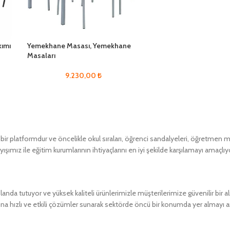
ımı
Yemekhane Masası, Yemekhane
Masaları
9.230,00
₺
 platformdur ve öncelikle okul sıraları, öğrenci sandalyeleri, öğretmen masa
ımız ile eğitim kurumlarının ihtiyaçlarını en iyi şekilde karşılamayı amaçlıy
a tutuyor ve yüksek kaliteli ürünlerimizle müşterilerimize güvenilir bir 
ına hızlı ve etkili çözümler sunarak sektörde öncü bir konumda yer almayı 