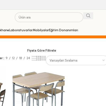
khane
Laboratuvarlar
Mobilyalar
Eğitim Donanımları
Fiyata Göre Filtrele
er
9
12
18
24