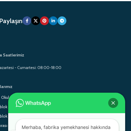
 Paylaşın
a Saatlerimiz
azartesi - Cumartesi: 08:00-18:00
larımız
Okul Mobilyaları
Gamo School Furniture
lok Sandalye
Monoblok Sandalye
lok Sandalye
Gamo School Furniture
ırası
Adem Koç Plastik
Merhaba, fabrika yemekhanesi hakkında