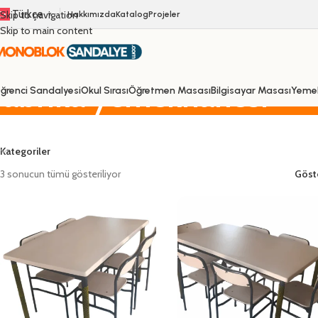
Türkçe
Skip to navigation
Hakkımızda
Katalog
Projeler
▼
Skip to main content
fabrika yemekhanesi
ğrenci Sandalyesi
Okul Sırası
Öğretmen Masası
Bilgisayar Masası
Yeme
Kategoriler
3 sonucun tümü gösteriliyor
Göst