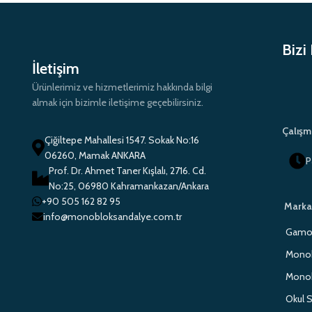
Bizi
İletişim
Ürünlerimiz ve hizmetlerimiz hakkında bilgi
almak için bizimle iletişime geçebilirsiniz.
Çalışm
Çiğiltepe Mahallesi 1547. Sokak No:16
06260, Mamak ANKARA
P
Prof. Dr. Ahmet Taner Kışlalı, 2716. Cd.
No:25, 06980 Kahramankazan/Ankara
+90 505 162 82 95
Marka
info@monobloksandalye.com.tr
Gamo 
Monob
Monob
Okul S