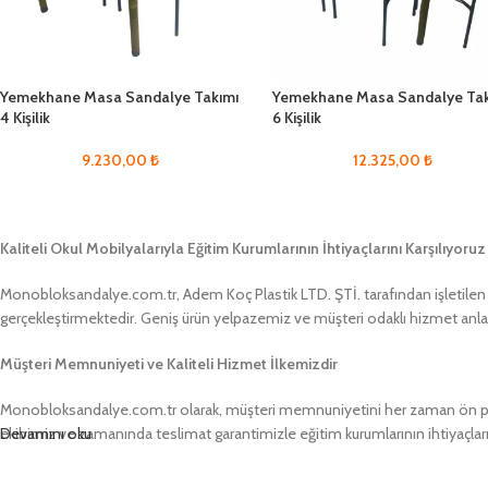
Yemekhane Masa Sandalye Takımı
Yemekhane Masa Sandalye Tak
4 Kişilik
6 Kişilik
9.230,00
₺
12.325,00
₺
Kaliteli Okul Mobilyalarıyla Eğitim Kurumlarının İhtiyaçlarını Karşılıyoruz
Monobloksandalye.com.tr, Adem Koç Plastik LTD. ŞTİ. tarafından işletilen bir
gerçekleştirmektedir. Geniş ürün yelpazemiz ve müşteri odaklı hizmet anlayış
Müşteri Memnuniyeti ve Kaliteli Hizmet İlkemizdir
Monobloksandalye.com.tr olarak, müşteri memnuniyetini her zaman ön pland
ekibimiz ve zamanında teslimat garantimizle eğitim kurumlarının ihtiyaçlar
Devamını oku