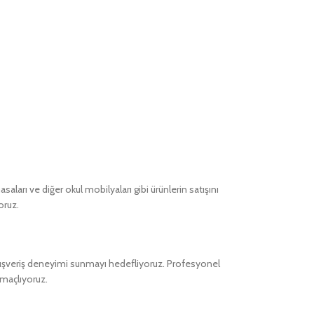
ları ve diğer okul mobilyaları gibi ürünlerin satışını
oruz.
alışveriş deneyimi sunmayı hedefliyoruz. Profesyonel
amaçlıyoruz.