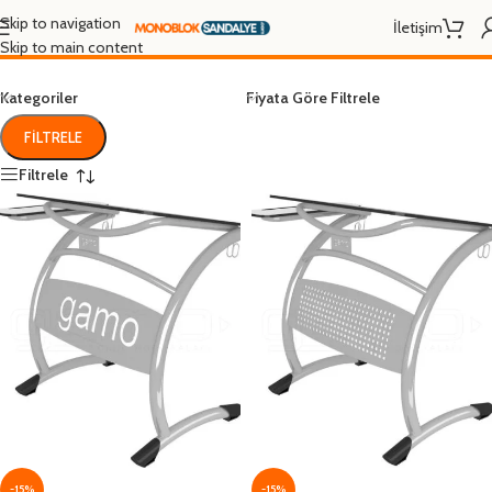
laminat resim sırası
Skip to navigation
İletişim
Skip to main content
Kategoriler
Fiyata Göre Filtrele
FILTRELE
Filtrele
-15%
-15%