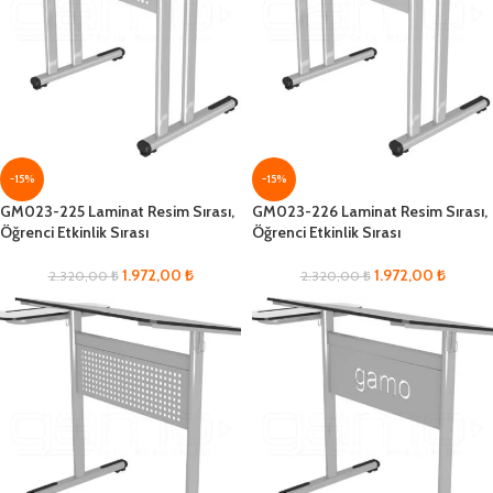
-15%
-15%
GM023-225 Laminat Resim Sırası,
GM023-226 Laminat Resim Sırası,
Öğrenci Etkinlik Sırası
Öğrenci Etkinlik Sırası
1.972,00
₺
1.972,00
₺
2.320,00
₺
2.320,00
₺