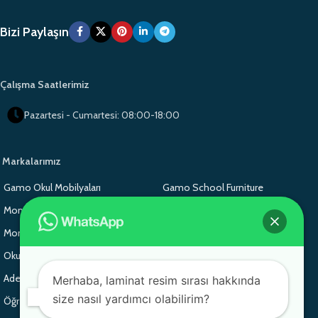
Bizi Paylaşın
Çalışma Saatlerimiz
Pazartesi - Cumartesi: 08:00-18:00
Markalarımız
Gamo Okul Mobilyaları
Gamo School Furniture
Monoblok Sandalye
Monoblok Sandalye
Monoblok Sandalye
Gamo School Furniture
Okul Sırası
Adem Koç Plastik
Adem Koç Plastik
Adem Koç Plastik
Merhaba, laminat resim sırası hakkında
size nasıl yardımcı olabilirim?
Öğrenci Sırası