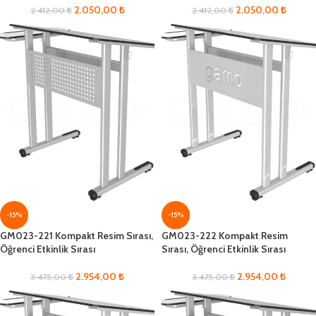
2.050,00
₺
2.050,00
₺
2.412,00
₺
2.412,00
₺
-15%
-15%
GM023-221 Kompakt Resim Sırası,
GM023-222 Kompakt Resim
Öğrenci Etkinlik Sırası
Sırası, Öğrenci Etkinlik Sırası
2.954,00
₺
2.954,00
₺
3.475,00
₺
3.475,00
₺