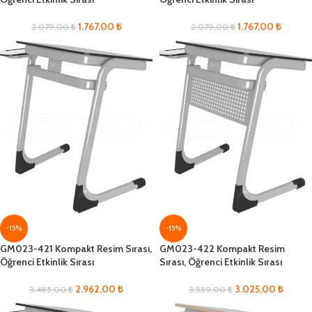
1.767,00
₺
1.767,00
₺
2.079,00
₺
2.079,00
₺
-15%
-15%
GM023-421 Kompakt Resim Sırası,
GM023-422 Kompakt Resim
Öğrenci Etkinlik Sırası
Sırası, Öğrenci Etkinlik Sırası
2.962,00
₺
3.025,00
₺
3.485,00
₺
3.559,00
₺