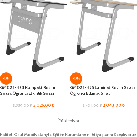
-15%
-15%
GM023-423 Kompakt Resim
GM023-425 Laminat Resim Sırası,
Sırası, Öğrenci Etkinlik Sırası
Öğrenci Etkinlik Sırası
3.025,00
₺
2.043,00
₺
3.559,00
₺
2.404,00
₺
Yükleniyor...
Kaliteli Okul Mobilyalarıyla Eğitim Kurumlarının İhtiyaçlarını Karşılıyoruz