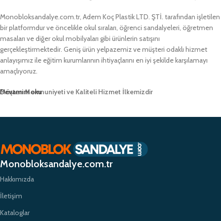
Monobloksandalye.com.tr, Adem Koç Plastik LTD. ŞTİ. tarafından işletilen
bir platformdur ve öncelikle okul sıraları, öğrenci sandalyeleri, öğretmen
masaları ve diğer okul mobilyaları gibi ürünlerin satışını
gerçekleştirmektedir. Geniş ürün yelpazemiz ve müşteri odaklı hizmet
anlayışımız ile eğitim kurumlarının ihtiyaçlarını en iyi şekilde karşılamayı
amaçlıyoruz.
Müşteri Memnuniyeti ve Kaliteli Hizmet İlkemizdir
Devamını oku
Monobloksandalye.com.tr olarak, müşteri memnuniyetini her zaman ön
planda tutuyor ve yüksek kaliteli ürünlerimizle müşterilerimize güvenilir bir
alışveriş deneyimi sunmayı hedefliyoruz. Profesyonel ekibimiz ve
zamanında teslimat garantimizle eğitim kurumlarının ihtiyaçlarına hızlı ve
etkili çözümler sunarak sektörde öncü bir konumda yer almayı
Monobloksandalye.com.tr
amaçlıyoruz.
Hakkımızda
İletişim
Kataloglar