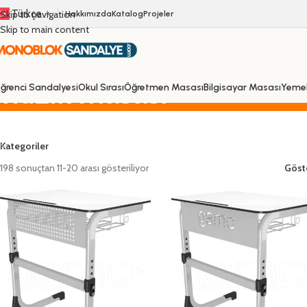
Türkçe
Skip to navigation
Hakkımızda
Katalog
Projeler
▼
Skip to main content
müzik masası
ğrenci Sandalyesi
Okul Sırası
Öğretmen Masası
Bilgisayar Masası
Yeme
Kategoriler
198 sonuçtan 11-20 arası gösteriliyor
Göst