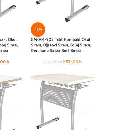
-15%
akt Okul
GM001-902 Tekli Kompakt Okul
olej Sırası,
Sırası, Öğrenci Sırası, Kolej Sırası,
ırası
Dershane Sırası, Sınıf Sırası
1,00
₺
2.531,00
₺
2.978,00
₺