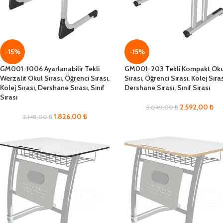
-15%
-15%
GM001-1006 Ayarlanabilir Tekli
GM001-203 Tekli Kompakt Ok
Werzalit Okul Sırası, Öğrenci Sırası,
Sırası, Öğrenci Sırası, Kolej Sıras
Kolej Sırası, Dershane Sırası, Sınıf
Dershane Sırası, Sınıf Sırası
Sırası
2.592,00
₺
3.049,00
₺
1.826,00
₺
2.148,00
₺