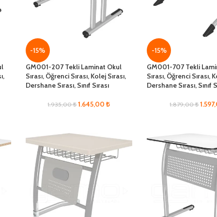
-15%
-15%
ul
GM001-207 Tekli Laminat Okul
GM001-707 Tekli Lami
ı,
Sırası, Öğrenci Sırası, Kolej Sırası,
Sırası, Öğrenci Sırası, K
Dershane Sırası, Sınıf Sırası
Dershane Sırası, Sınıf S
1.645,00
₺
1.597
1.935,00
₺
1.879,00
₺