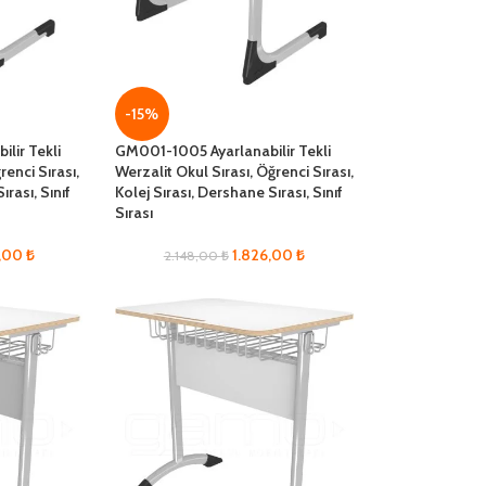
-15%
lir Tekli
GM001-1005 Ayarlanabilir Tekli
renci Sırası,
Werzalit Okul Sırası, Öğrenci Sırası,
ırası, Sınıf
Kolej Sırası, Dershane Sırası, Sınıf
Sırası
9,00
₺
1.826,00
₺
2.148,00
₺