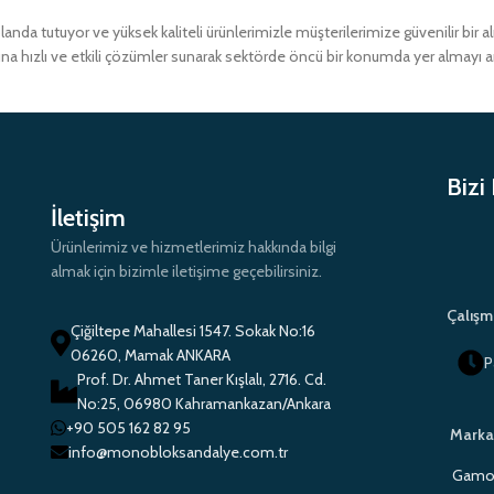
a tutuyor ve yüksek kaliteli ürünlerimizle müşterilerimize güvenilir bir 
ına hızlı ve etkili çözümler sunarak sektörde öncü bir konumda yer almayı 
Bizi
İletişim
Ürünlerimiz ve hizmetlerimiz hakkında bilgi
almak için bizimle iletişime geçebilirsiniz.
Çalışm
Çiğiltepe Mahallesi 1547. Sokak No:16
06260, Mamak ANKARA
P
Prof. Dr. Ahmet Taner Kışlalı, 2716. Cd.
No:25, 06980 Kahramankazan/Ankara
+90 505 162 82 95
Marka
info@monobloksandalye.com.tr
Gamo 