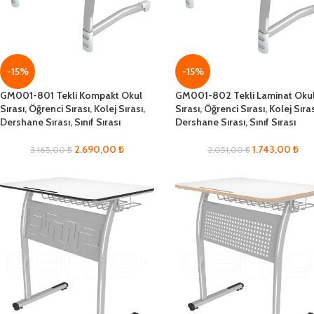
-15%
-15%
GM001-801 Tekli Kompakt Okul
GM001-802 Tekli Laminat Oku
Sırası, Öğrenci Sırası, Kolej Sırası,
Sırası, Öğrenci Sırası, Kolej Sıras
Dershane Sırası, Sınıf Sırası
Dershane Sırası, Sınıf Sırası
2.690,00
₺
1.743,00
₺
3.165,00
₺
2.051,00
₺