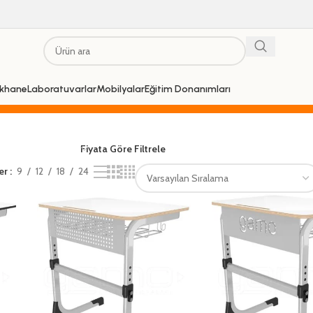
khane
Laboratuvarlar
Mobilyalar
Eğitim Donanımları
Fiyata Göre Filtrele
er
9
12
18
24