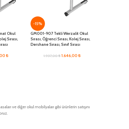
-15%
nat Okul
GM001-907 Tekli Werzalit Okul
olej Sırası,
Sırası, Öğrenci Sırası, Kolej Sırası,
ırası
Dershane Sırası, Sınıf Sırası
,00
₺
1.646,00
₺
1.937,00
₺
ları ve diğer okul mobilyaları gibi ürünlerin satışını
oruz.