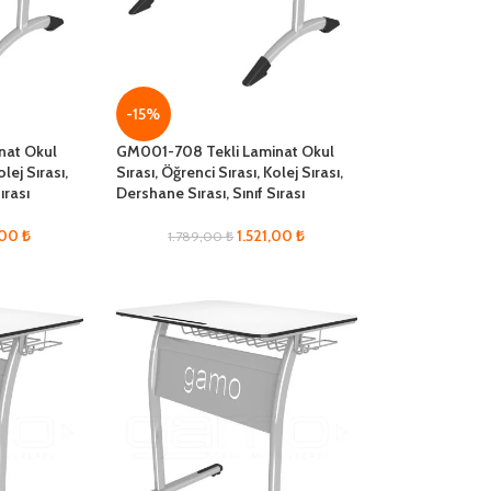
-15%
nat Okul
GM001-708 Tekli Laminat Okul
olej Sırası,
Sırası, Öğrenci Sırası, Kolej Sırası,
ırası
Dershane Sırası, Sınıf Sırası
,00
₺
1.521,00
₺
1.789,00
₺