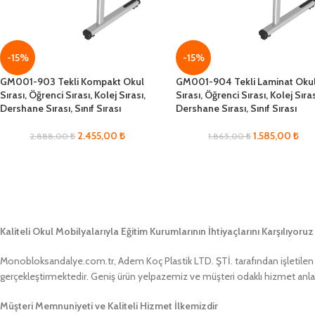
-15%
-15%
GM001-903 Tekli Kompakt Okul
GM001-904 Tekli Laminat Oku
Sırası, Öğrenci Sırası, Kolej Sırası,
Sırası, Öğrenci Sırası, Kolej Sıras
Dershane Sırası, Sınıf Sırası
Dershane Sırası, Sınıf Sırası
2.455,00
₺
1.585,00
₺
2.888,00
₺
1.865,00
₺
Kaliteli Okul Mobilyalarıyla Eğitim Kurumlarının İhtiyaçlarını Karşılıyoruz
Monobloksandalye.com.tr, Adem Koç Plastik LTD. ŞTİ. tarafından işletilen bir
gerçekleştirmektedir. Geniş ürün yelpazemiz ve müşteri odaklı hizmet anlayış
Müşteri Memnuniyeti ve Kaliteli Hizmet İlkemizdir