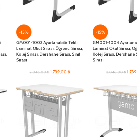
-15%
-15%
i
GM001-1003 Ayarlanabilir Tekli
GM001-1004 Ayarlanabi
Laminat Okul Sırası, Öğrenci Sırası,
Laminat Okul Sırası, Öğ
ası,
Kolej Sırası, Dershane Sırası, Sınıf
Kolej Sırası, Dershane S
Sırası
Sırası
1.739,00
₺
1.73
2.046,00
₺
2.046,00
₺