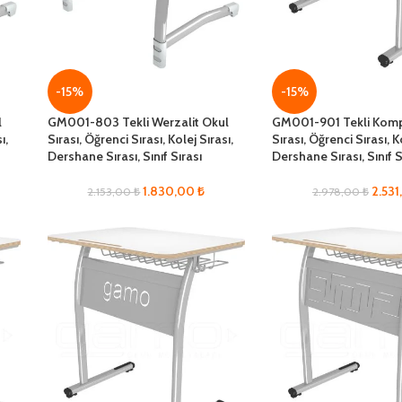
-15%
-15%
l
GM001-803 Tekli Werzalit Okul
GM001-901 Tekli Komp
ı,
Sırası, Öğrenci Sırası, Kolej Sırası,
Sırası, Öğrenci Sırası, K
Dershane Sırası, Sınıf Sırası
Dershane Sırası, Sınıf S
1.830,00
₺
2.53
2.153,00
₺
2.978,00
₺