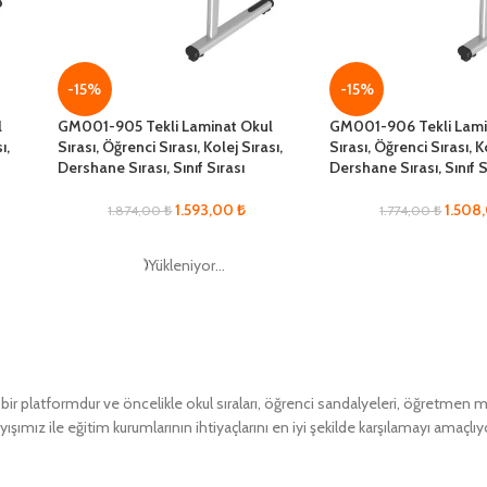
-15%
-15%
l
GM001-905 Tekli Laminat Okul
GM001-906 Tekli Lami
ı,
Sırası, Öğrenci Sırası, Kolej Sırası,
Sırası, Öğrenci Sırası, K
Dershane Sırası, Sınıf Sırası
Dershane Sırası, Sınıf S
1.593,00
₺
1.508
1.874,00
₺
1.774,00
₺
Yükleniyor...
 platformdur ve öncelikle okul sıraları, öğrenci sandalyeleri, öğretmen masa
ımız ile eğitim kurumlarının ihtiyaçlarını en iyi şekilde karşılamayı amaçlıy