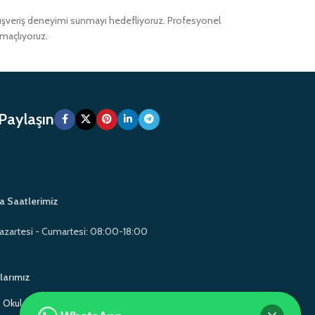
alışveriş deneyimi sunmayı hedefliyoruz. Profesyonel
amaçlıyoruz.
 Paylaşın
a Saatlerimiz
azartesi - Cumartesi: 08:00-18:00
larımız
Okul Mobilyaları
Gamo School Furniture