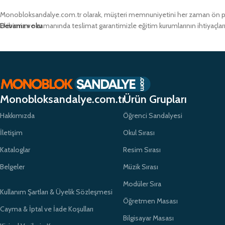
Monobloksandalye.com.tr olarak, müşteri memnuniyetini her zaman ön pland
ekibimiz ve zamanında teslimat garantimizle eğitim kurumlarının ihtiyaçlar
Devamını oku
Monobloksandalye.com.tr
Ürün Grupları
Hakkımızda
Öğrenci Sandalyesi
İletişim
Okul Sırası
Kataloglar
Resim Sırası
Belgeler
Müzik Sırası
Modüler Sıra
Kullanım Şartları & Üyelik Sözleşmesi
Öğretmen Masası
Cayma & İptal ve İade Koşulları
Bilgisayar Masası