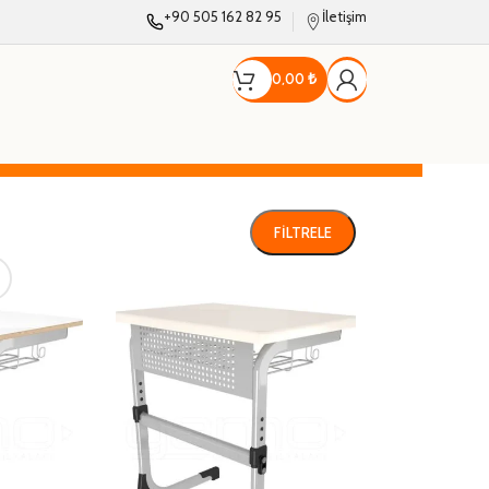
+90 505 162 82 95
İletişim
0,00
₺
FILTRELE