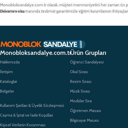
Monobloksandalye.com.tr olarak, müşteri memnuniyetini her zaman ön pland
ekibimiz ve zamanında teslimat garantimizle eğitim kurumlarının ihtiyaçlar
Devamını oku
Monobloksandalye.com.tr
Ürün Grupları
Hakkımızda
Öğrenci Sandalyesi
İletişim
Okul Sırası
Kataloglar
Resim Sırası
Belgeler
Müzik Sırası
Modüler Sıra
Kullanım Şartları & Üyelik Sözleşmesi
Öğretmen Masası
Cayma & İptal ve İade Koşulları
Bilgisayar Masası
Kişisel Verilerin Korunması