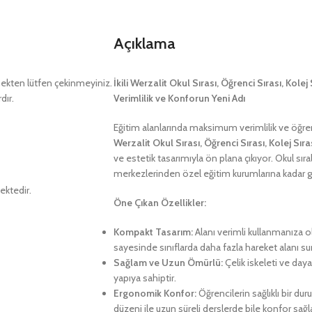
Açıklama
kten lütfen çekinmeyiniz.
İkili Werzalit Okul Sırası, Öğrenci Sırası, Kolej
dır.
Verimlilik ve Konforun Yeni Adı
Eğitim alanlarında maksimum verimlilik ve öğre
Werzalit Okul Sırası, Öğrenci Sırası, Kolej Sıras
ve estetik tasarımıyla ön plana çıkıyor. Okul sıra
merkezlerinden özel eğitim kurumlarına kadar gen
ektedir.
Öne Çıkan Özellikler:
Kompakt Tasarım:
Alanı verimli kullanmanıza o
sayesinde sınıflarda daha fazla hareket alanı su
Sağlam ve Uzun Ömürlü:
Çelik iskeleti ve dayan
yapıya sahiptir.
Ergonomik Konfor:
Öğrencilerin sağlıklı bir d
düzeni ile uzun süreli derslerde bile konfor sağla