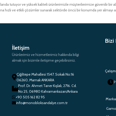
a tutuyor ve yüksek kaliteli ürünlerimizle müşterilerimize güvenilir bir 
ına hızlı ve etkili çözümler sunarak sektörde öncü bir konumda yer almayı 
Bizi
İletişim
Ürünlerimiz ve hizmetlerimiz hakkında bilgi
almak için bizimle iletişime geçebilirsiniz.
Çalışm
Çiğiltepe Mahallesi 1547. Sokak No:16
06260, Mamak ANKARA
P
Prof. Dr. Ahmet Taner Kışlalı, 2716. Cd.
No:25, 06980 Kahramankazan/Ankara
+90 505 162 82 95
Marka
info@monobloksandalye.com.tr
Gamo 