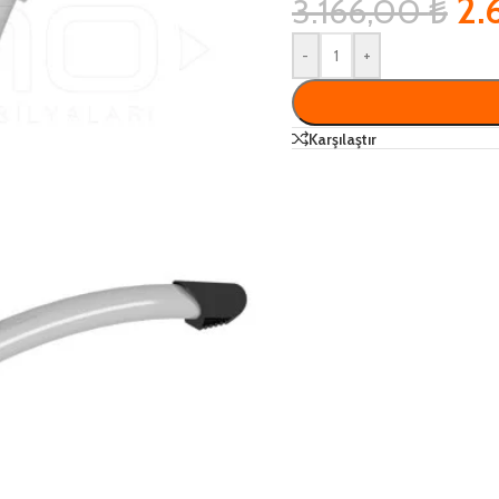
2.
3.166,00
₺
-
+
Karşılaştır