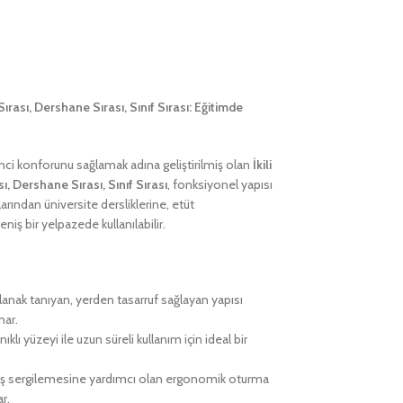
 Sırası, Dershane Sırası, Sınıf Sırası: Eğitimde
nci konforunu sağlamak adına geliştirilmiş olan
İkili
ı, Dershane Sırası, Sınıf Sırası
, fonksiyonel yapısı
larından üniversite dersliklerine, etüt
iş bir yelpazede kullanılabilir.
lanak tanıyan, yerden tasarruf sağlayan yapısı
nar.
ıklı yüzeyi ile uzun süreli kullanım için ideal bir
uruş sergilemesine yardımcı olan ergonomik oturma
r.