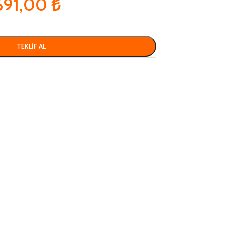
691,00
₺
TEKLIF AL