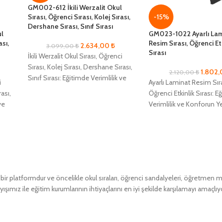
GM002-612 İkili Werzalit Okul
Sırası, Öğrenci Sırası, Kolej Sırası,
-15%
Dershane Sırası, Sınıf Sırası
ul
GM023-1022 Ayarlı La
ası,
Resim Sırası, Öğrenci Et
2.634,00
₺
3.099,00
₺
Sırası
İkili Werzalit Okul Sırası, Öğrenci
Sırası, Kolej Sırası, Dershane Sırası,
1.802
2.120,00
₺
Sınıf Sırası: Eğitimde Verimlilik ve
i
Ayarlı Laminat Resim Sıra
Konforun Yeni Adı Eğitim
rası,
Öğrenci Etkinlik Sırası: 
alanlarında
ve
Verimlilik ve Konforun Y
Eğitim alanlarında mak
verimlilik ve öğrenci ko
 platformdur ve öncelikle okul sıraları, öğrenci sandalyeleri, öğretmen masa
ımız ile eğitim kurumlarının ihtiyaçlarını en iyi şekilde karşılamayı amaçlıy