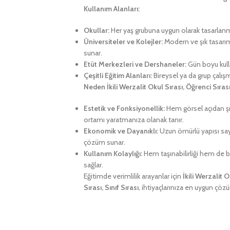
Kullanım Alanları:
Okullar:
Her yaş grubuna uygun olarak tasarlanmış
Üniversiteler ve Kolejler:
Modern ve şık tasarım
sunar.
Etüt Merkezleri ve Dershaneler:
Gün boyu kulla
Çeşitli Eğitim Alanları:
Bireysel ya da grup çalış
Neden İkili Werzalit Okul Sırası, Öğrenci Sırası
Estetik ve Fonksiyonellik:
Hem görsel açıdan şık
ortamı yaratmanıza olanak tanır.
Ekonomik ve Dayanıklı:
Uzun ömürlü yapısı say
çözüm sunar.
Kullanım Kolaylığı:
Hem taşınabilirliği hem de ba
sağlar.
Eğitimde verimlilik arayanlar için
İkili Werzalit 
Sırası, Sınıf Sırası
, ihtiyaçlarınıza en uygun çöz