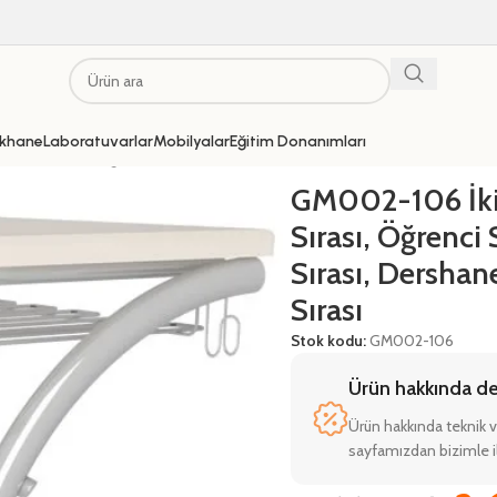
khane
Laboratuvarlar
Mobilyalar
Eğitim Donanımları
 Okul Sırası, Öğrenci Sırası, Kolej Sırası, Dershane Sırası, Sınıf Sırası
GM002-106 İkil
Sırası, Öğrenci S
Sırası, Dershane
Sırası
Stok kodu:
GM002-106
Ürün hakkında deta
Ürün hakkında teknik v
sayfamızdan bizimle il