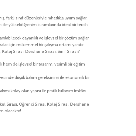
, farklı sınıf düzenleriyle rahatlıkla uyum sağlar.
ı ile yükseköğrenim kurumlarında ideal bir tercih
nılabilecek dayanıklı ve işlevsel bir çözüm sağlar.
maları için mükemmel bir çalışma ortamı yaratır.
, Kolej Sırası, Dershane Sırası, Sınıf Sırası?
 hem de işlevsel bir tasarım, verimli bir eğitim
esinde düşük bakım gereksinimi ile ekonomik bir
kımı kolay olan yapısı ile pratik kullanım imkânı
Okul Sırası, Öğrenci Sırası, Kolej Sırası, Dershane
üm olacaktır!