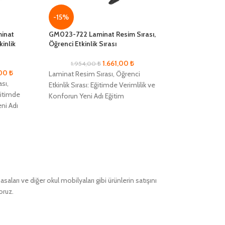
-15%
-15%
minat
GM023-722 Laminat Resim Sırası,
GM023-821 Kom
kinlik
Öğrenci Etkinlik Sırası
Sırası, Öğrenci Et
1.661,00
₺
1.954,00
₺
3.445,00
₺
,00
₺
Laminat Resim Sırası, Öğrenci
Kompakt Resim Sı
sı,
Etkinlik Sırası: Eğitimde Verimlilik ve
Etkinlik Sırası: Eğ
Eğitimde
Konforun Yeni Adı Eğitim
Konforun Yeni Adı
eni Adı
alanlarında maksimum verimlilik ve
alanlarında maksi
simum
öğrenci konforunu sağlamak
öğrenci konforun
nforunu
ları ve diğer okul mobilyaları gibi ürünlerin satışını
oruz.