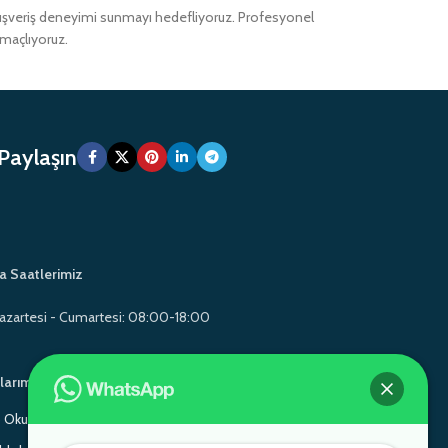
alışveriş deneyimi sunmayı hedefliyoruz. Profesyonel
amaçlıyoruz.
 Paylaşın
a Saatlerimiz
azartesi - Cumartesi: 08:00-18:00
larımız
Okul Mobilyaları
Gamo School Furniture