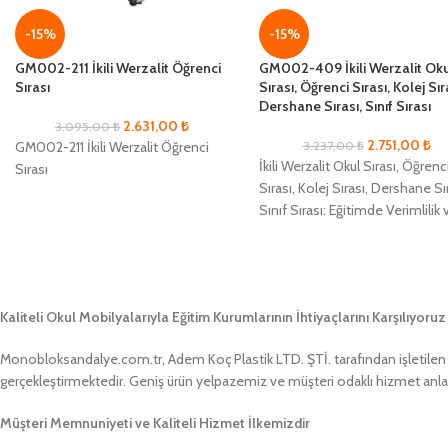
-15%
-15%
GM002-211 İkili Werzalit Öğrenci
GM002-409 İkili Werzalit Ok
Sırası
Sırası, Öğrenci Sırası, Kolej Sır
Dershane Sırası, Sınıf Sırası
2.631,00
₺
3.095,00
₺
2.751,00
₺
GM002-211 İkili Werzalit Öğrenci
3.237,00
₺
İkili Werzalit Okul Sırası, Öğrenc
Sırası
Sırası, Kolej Sırası, Dershane Sı
Sınıf Sırası: Eğitimde Verimlilik 
Konforun Yeni Adı Eğitim
alanlarında
Kaliteli Okul Mobilyalarıyla Eğitim Kurumlarının İhtiyaçlarını Karşılıyoruz
Monobloksandalye.com.tr, Adem Koç Plastik LTD. ŞTİ. tarafından işletilen bir
gerçekleştirmektedir. Geniş ürün yelpazemiz ve müşteri odaklı hizmet anlayış
Müşteri Memnuniyeti ve Kaliteli Hizmet İlkemizdir