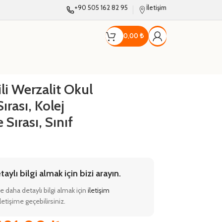
+90 505 162 82 95
İletişim
0,00
₺
i Werzalit Okul
ırası, Kolej
 Sırası, Sınıf
ylı bilgi almak için bizi arayın.
e daha detaylı bilgi almak için
iletişim
etişime geçebilirsiniz.