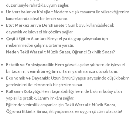
düzenleriyle rahatlıkla uyum sağlar.
Üniversiteler ve Kolejler:
Modern ve şık tasarımı ile yükseköğrenim
kurumlarında ideal bir tercih sunar.
Etüt Merkezleri ve Dershaneler:
Gün boyu kullanılabilecek
dayanıklı ve işlevsel bir çözüm sağlar.
Çeşitli Eğitim Alanları:
Bireysel ya da grup çalışmaları için
mükemmel bir çalışma ortamı yaratır.
Neden Tekli Werzalit Müzik Sırası, Öğrenci Etkinlik Sırası?
Estetik ve Fonksiyonellik:
Hem görsel açıdan şık hem de işlevsel
bir tasarım, verimli bir eğitim ortamı yaratmanıza olanak tanır.
Ekonomik ve Dayanıklı:
Uzun ömürlü yapısı sayesinde düşük bakım
gereksinimi ile ekonomik bir çözüm sunar.
Kullanım Kolaylığı:
Hem taşınabilirliği hem de bakımı kolay olan
yapısı ile pratik kullanım imkânı sağlar.
Eğitimde verimlilik arayanlar için
Tekli Werzalit Müzik Sırası,
Öğrenci Etkinlik Sırası
, ihtiyaçlarınıza en uygun çözüm olacaktır!