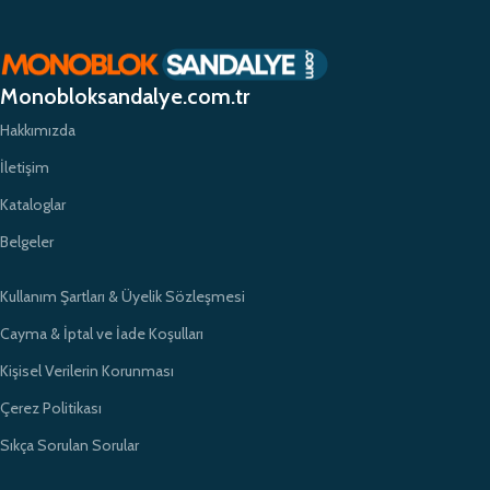
planda tutuyor ve yüksek kaliteli ürünlerimizle müşterilerimize güvenilir bir
alışveriş deneyimi sunmayı hedefliyoruz. Profesyonel ekibimiz ve
zamanında teslimat garantimizle eğitim kurumlarının ihtiyaçlarına hızlı ve
etkili çözümler sunarak sektörde öncü bir konumda yer almayı
Monobloksandalye.com.tr
amaçlıyoruz.
Hakkımızda
İletişim
Kataloglar
Belgeler
Kullanım Şartları & Üyelik Sözleşmesi
Cayma & İptal ve İade Koşulları
Kişisel Verilerin Korunması
Çerez Politikası
Sıkça Sorulan Sorular