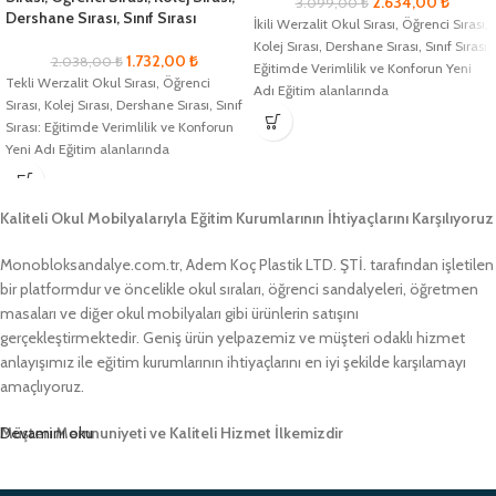
2.634,00
₺
3.099,00
₺
Dershane Sırası, Sınıf Sırası
İkili Werzalit Okul Sırası, Öğrenci Sırası,
Kolej Sırası, Dershane Sırası, Sınıf Sırası:
1.732,00
₺
2.038,00
₺
Eğitimde Verimlilik ve Konforun Yeni
Tekli Werzalit Okul Sırası, Öğrenci
Adı Eğitim alanlarında
Sırası, Kolej Sırası, Dershane Sırası, Sınıf
Sırası: Eğitimde Verimlilik ve Konforun
Yeni Adı Eğitim alanlarında
Kaliteli Okul Mobilyalarıyla Eğitim Kurumlarının İhtiyaçlarını Karşılıyoruz
Monobloksandalye.com.tr, Adem Koç Plastik LTD. ŞTİ. tarafından işletilen
bir platformdur ve öncelikle okul sıraları, öğrenci sandalyeleri, öğretmen
masaları ve diğer okul mobilyaları gibi ürünlerin satışını
gerçekleştirmektedir. Geniş ürün yelpazemiz ve müşteri odaklı hizmet
anlayışımız ile eğitim kurumlarının ihtiyaçlarını en iyi şekilde karşılamayı
amaçlıyoruz.
Müşteri Memnuniyeti ve Kaliteli Hizmet İlkemizdir
Devamını oku
Monobloksandalye.com.tr olarak, müşteri memnuniyetini her zaman ön