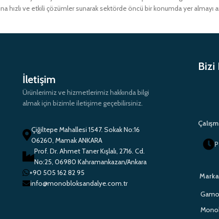
ına hızlı ve etkili çözümler sunarak sektörde öncü bir konumda yer almayı 
Bizi
İletişim
Ürünlerimiz ve hizmetlerimiz hakkında bilgi
almak için bizimle iletişime geçebilirsiniz.
Çalışm
Çiğiltepe Mahallesi 1547. Sokak No:16
06260, Mamak ANKARA
P
Prof. Dr. Ahmet Taner Kışlalı, 2716. Cd.
No:25, 06980 Kahramankazan/Ankara
+90 505 162 82 95
Marka
info@monobloksandalye.com.tr
Gamo 
Monob