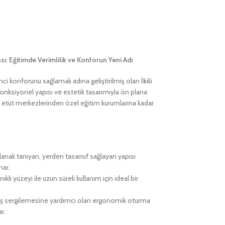
rası: Eğitimde Verimlilik ve Konforun Yeni Adı
nci konforunu sağlamak adına geliştirilmiş olan
İkili
fonksiyonel yapısı ve estetik tasarımıyla ön plana
ne, etüt merkezlerinden özel eğitim kurumlarına kadar
lanak tanıyan, yerden tasarruf sağlayan yapısı
nar.
ıklı yüzeyi ile uzun süreli kullanım için ideal bir
uruş sergilemesine yardımcı olan ergonomik oturma
r.