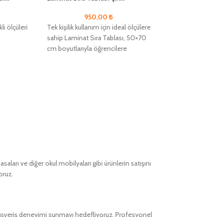
950,00
₺
750
i ölçüleri
Tek kişilik kullanım için ideal ölçülere
Tek kişilik kullanım
sahip Laminat Sıra Tablası, 50×70
sahip Laminat Sır
cm boyutlarıyla öğrencilere
cm boyutlarıyla ö
konforlu bir çalışma alanı sunar.
konforlu bir çalış
Yüksek kaliteli 18
Yüksek kaliteli 18
ları ve diğer okul mobilyaları gibi ürünlerin satışını
oruz.
alışveriş deneyimi sunmayı hedefliyoruz. Profesyonel