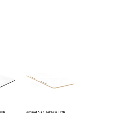
kli
Laminat Sıra Tablası Çiftli
Laminat Sıra Tabl