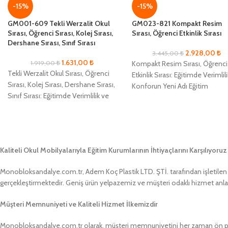
-15%
-15%
GM001-609 Tekli Werzalit Okul
GM023-821 Kompakt Resim
Sırası, Öğrenci Sırası, Kolej Sırası,
Sırası, Öğrenci Etkinlik Sırası
Dershane Sırası, Sınıf Sırası
2.928,00
₺
3.445,00
₺
1.631,00
₺
1.919,00
₺
Kompakt Resim Sırası, Öğrenci
Tekli Werzalit Okul Sırası, Öğrenci
Etkinlik Sırası: Eğitimde Verimlil
Sırası, Kolej Sırası, Dershane Sırası,
Konforun Yeni Adı Eğitim
Sınıf Sırası: Eğitimde Verimlilik ve
alanlarında maksimum verimlili
Konforun Yeni Adı Eğitim
öğrenci konforunu sağlamak
alanlarında
Kaliteli Okul Mobilyalarıyla Eğitim Kurumlarının İhtiyaçlarını Karşılıyoruz
Monobloksandalye.com.tr, Adem Koç Plastik LTD. ŞTİ. tarafından işletilen bir
gerçekleştirmektedir. Geniş ürün yelpazemiz ve müşteri odaklı hizmet anlayış
Müşteri Memnuniyeti ve Kaliteli Hizmet İlkemizdir
Monobloksandalye.com.tr olarak, müşteri memnuniyetini her zaman ön pland