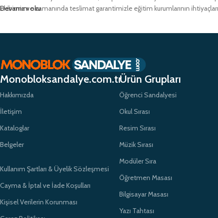
ekibimiz ve zamanında teslimat garantimizle eğitim kurumlarının ihtiyaçlar
Devamını oku
Monobloksandalye.com.tr
Ürün Grupları
Hakkımızda
Öğrenci Sandalyesi
İletişim
Okul Sırası
Kataloglar
Resim Sırası
Belgeler
Müzik Sırası
Modüler Sıra
Kullanım Şartları & Üyelik Sözleşmesi
Öğretmen Masası
Cayma & İptal ve İade Koşulları
Bilgisayar Masası
Kişisel Verilerin Korunması
Yazı Tahtası