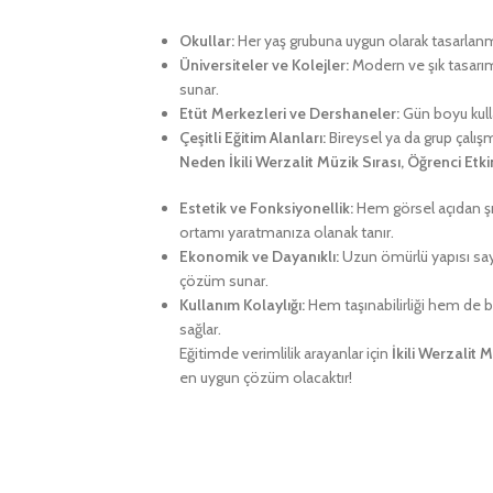
Okullar:
Her yaş grubuna uygun olarak tasarlanmış
Üniversiteler ve Kolejler:
Modern ve şık tasarım
sunar.
Etüt Merkezleri ve Dershaneler:
Gün boyu kulla
Çeşitli Eğitim Alanları:
Bireysel ya da grup çalış
Neden İkili Werzalit Müzik Sırası, Öğrenci Etkin
Estetik ve Fonksiyonellik:
Hem görsel açıdan şık
ortamı yaratmanıza olanak tanır.
Ekonomik ve Dayanıklı:
Uzun ömürlü yapısı say
çözüm sunar.
Kullanım Kolaylığı:
Hem taşınabilirliği hem de ba
sağlar.
Eğitimde verimlilik arayanlar için
İkili Werzalit M
en uygun çözüm olacaktır!