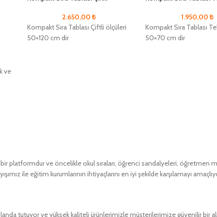
2.650,00
₺
1.950,00
₺
Kompakt Sıra Tablası Çiftli ölçüleri
Kompakt Sıra Tablası Tekl
50×120 cm dir
50×70 cm dir
ik ve
k ve
 platformdur ve öncelikle okul sıraları, öğrenci sandalyeleri, öğretmen masa
ımız ile eğitim kurumlarının ihtiyaçlarını en iyi şekilde karşılamayı amaçlıy
a tutuyor ve yüksek kaliteli ürünlerimizle müşterilerimize güvenilir bir 