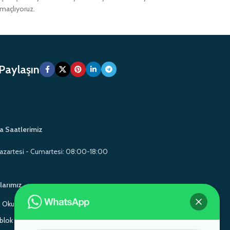
amaçlıyoruz.
 Paylaşın
a Saatlerimiz
azartesi - Cumartesi: 08:00-18:00
larımız
Okul Mobilyaları
Gamo School Furniture
lok Sandalye
Monoblok Sandalye