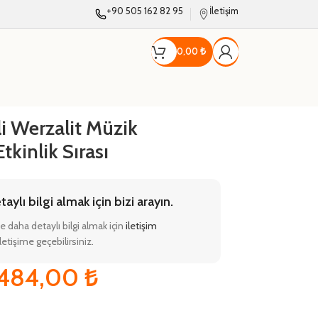
+90 505 162 82 95
İletişim
0,00
₺
i Werzalit Müzik
tkinlik Sırası
ylı bilgi almak için bizi arayın.
e daha detaylı bilgi almak için
iletişim
etişime geçebilirsiniz.
.484,00
₺