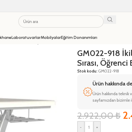
khane
Laboratuvarlar
Mobilyalar
Eğitim Donanımları
alit Müzik Sırası, Öğrenci Etkinlik Sırası
GM022-918 İkil
Sırası, Öğrenci E
Stok kodu:
GM022-918
Ürün hakkında deta
Ürün hakkında teknik v
sayfamızdan bizimle il
2
2.922,00
₺
-
+