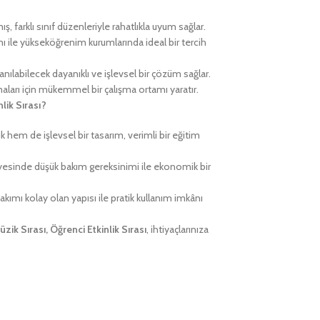
, farklı sınıf düzenleriyle rahatlıkla uyum sağlar.
ı ile yükseköğrenim kurumlarında ideal bir tercih
nılabilecek dayanıklı ve işlevsel bir çözüm sağlar.
maları için mükemmel bir çalışma ortamı yaratır.
lik Sırası?
 hem de işlevsel bir tasarım, verimli bir eğitim
esinde düşük bakım gereksinimi ile ekonomik bir
kımı kolay olan yapısı ile pratik kullanım imkânı
üzik Sırası, Öğrenci Etkinlik Sırası
, ihtiyaçlarınıza