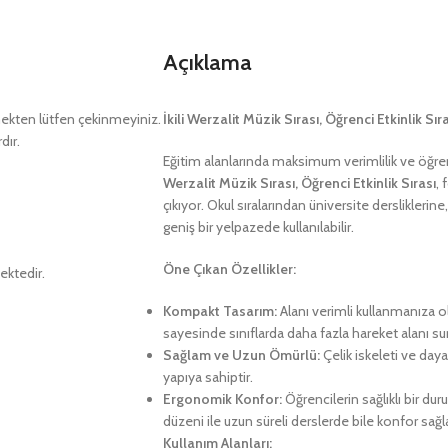
Açıklama
kten lütfen çekinmeyiniz.
İkili Werzalit Müzik Sırası, Öğrenci Etkinlik Sı
dır.
Eğitim alanlarında maksimum verimlilik ve öğre
Werzalit Müzik Sırası, Öğrenci Etkinlik Sırası
, 
çıkıyor. Okul sıralarından üniversite derslikleri
geniş bir yelpazede kullanılabilir.
Öne Çıkan Özellikler:
ektedir.
Kompakt Tasarım:
Alanı verimli kullanmanıza o
sayesinde sınıflarda daha fazla hareket alanı su
Sağlam ve Uzun Ömürlü:
Çelik iskeleti ve dayan
yapıya sahiptir.
Ergonomik Konfor:
Öğrencilerin sağlıklı bir d
düzeni ile uzun süreli derslerde bile konfor sağla
Kullanım Alanları: