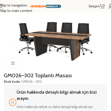
Skip to navigation
İletişim
Ana Sayfa
/
Mobilyalar
/
Ofis Mobilyaları
Skip to main content
Click to enlarge
GM026–302 Toplantı Masası
Stok kodu:
GM026--302
Ürün hakkında detaylı bilgi almak için bizi
arayın.
Ürün hakkında teknik ve daha detaylı bilgi almak için