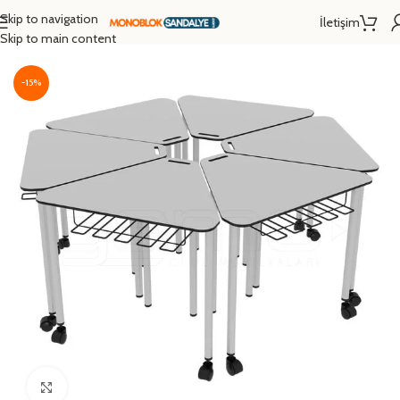
Skip to navigation
İletişim
Ana Sayfa
/
Okul Sırası
/
Modüler Sıra
Skip to main content
-15%
Click to enlarge