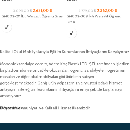
2.631,00
₺
2.362,00
₺
3.095,00
₺
2.779,00
₺
GM002-211 İkili Werzalit Öğrenci Sırası
GM002-309 İkili Werzalit Öğrenci
Sırası
Kaliteli Okul Mobilyalarıyla Eğitim Kurumlarının İhtiyaçlarını Karşılıyoruz
Monobloksandalye.com.tr, Adem Koç Plastik LTD. ŞTİ. tarafından işletilen
bir platformdur ve öncelikle okul sıraları, öğrenci sandalyeleri, öğretmen
masaları ve diğer okul mobilyaları gibi ürünlerin satışını
gerçekleştirmektedir. Geniş ürün yelpazemiz ve müşteri odaklı hizmet
anlayışımız ile eğitim kurumlarının ihtiyaçlarını en iyi şekilde karşılamayı
amaçlıyoruz.
Müşteri Memnuniyeti ve Kaliteli Hizmet İlkemizdir
Devamını oku
Monobloksandalye.com.tr olarak, müşteri memnuniyetini her zaman ön
planda tutuyor ve yüksek kaliteli ürünlerimizle müşterilerimize güvenilir bir