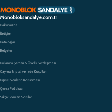
alışveriş deneyimi sunmayı hedefliyoruz. Profesyonel ekibimiz ve
zamanında teslimat garantimizle eğitim kurumlarının ihtiyaçlarına hızlı ve
etkili çözümler sunarak sektörde öncü bir konumda yer almayı
Monobloksandalye.com.tr
amaçlıyoruz.
Hakkımızda
İletişim
Kataloglar
Belgeler
Kullanım Şartları & Üyelik Sözleşmesi
Cayma & İptal ve İade Koşulları
Kişisel Verilerin Korunması
Çerez Politikası
Sıkça Sorulan Sorular