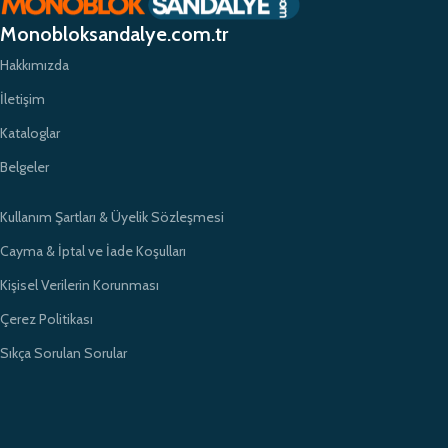
etkili çözümler sunarak sektörde öncü bir konumda yer almayı
Monobloksandalye.com.tr
amaçlıyoruz.
Hakkımızda
İletişim
Kataloglar
Belgeler
Kullanım Şartları & Üyelik Sözleşmesi
Cayma & İptal ve İade Koşulları
Kişisel Verilerin Korunması
Çerez Politikası
Sıkça Sorulan Sorular