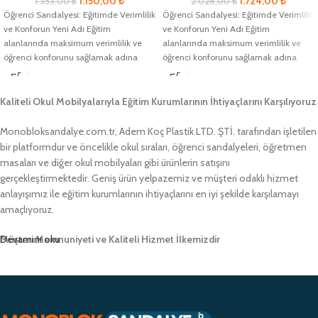
1.150,00
₺
1.724,00
₺
1.353,00
₺
2.028,00
₺
Öğrenci Sandalyesi: Eğitimde Verimlilik
Öğrenci Sandalyesi: Eğitimde Verimlilik
ve Konforun Yeni Adı Eğitim
ve Konforun Yeni Adı Eğitim
alanlarında maksimum verimlilik ve
alanlarında maksimum verimlilik ve
öğrenci konforunu sağlamak adına
öğrenci konforunu sağlamak adına
geliştirilmiş olan Öğrenci
geliştirilmiş olan Öğrenci
Kaliteli Okul Mobilyalarıyla Eğitim Kurumlarının İhtiyaçlarını Karşılıyoruz
Monobloksandalye.com.tr, Adem Koç Plastik LTD. ŞTİ. tarafından işletilen
bir platformdur ve öncelikle okul sıraları, öğrenci sandalyeleri, öğretmen
masaları ve diğer okul mobilyaları gibi ürünlerin satışını
gerçekleştirmektedir. Geniş ürün yelpazemiz ve müşteri odaklı hizmet
anlayışımız ile eğitim kurumlarının ihtiyaçlarını en iyi şekilde karşılamayı
amaçlıyoruz.
Müşteri Memnuniyeti ve Kaliteli Hizmet İlkemizdir
Devamını oku
Monobloksandalye.com.tr olarak, müşteri memnuniyetini her zaman ön
planda tutuyor ve yüksek kaliteli ürünlerimizle müşterilerimize güvenilir bir
alışveriş deneyimi sunmayı hedefliyoruz. Profesyonel ekibimiz ve
zamanında teslimat garantimizle eğitim kurumlarının ihtiyaçlarına hızlı ve