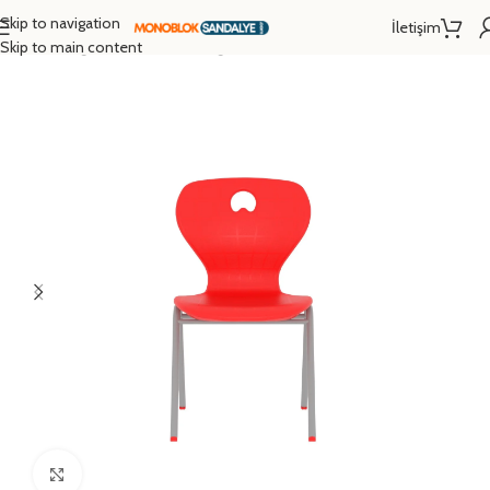
Skip to navigation
İletişim
Ana Sayfa
/
Eğitim Donanımları
/
Öğrenci Sandalyesi
/
Monoblok Sandalye
Skip to main content
Click to enlarge