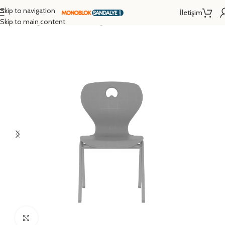
Skip to navigation
İletişim
Ana Sayfa
/
Eğitim Donanımları
/
Öğrenci Sandalyesi
/
Monoblok Sandalye
Skip to main content
Click to enlarge