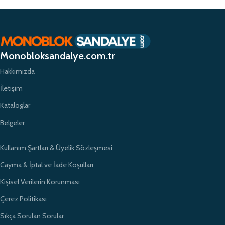
Monobloksandalye.com.tr olarak, müşteri memnuniyetini her zaman ön
planda tutuyor ve yüksek kaliteli ürünlerimizle müşterilerimize güvenilir bir
alışveriş deneyimi sunmayı hedefliyoruz. Profesyonel ekibimiz ve
zamanında teslimat garantimizle eğitim kurumlarının ihtiyaçlarına hızlı ve
etkili çözümler sunarak sektörde öncü bir konumda yer almayı
Monobloksandalye.com.tr
amaçlıyoruz.
Hakkımızda
İletişim
Kataloglar
Belgeler
Kullanım Şartları & Üyelik Sözleşmesi
Cayma & İptal ve İade Koşulları
Kişisel Verilerin Korunması
Çerez Politikası
Sıkça Sorulan Sorular