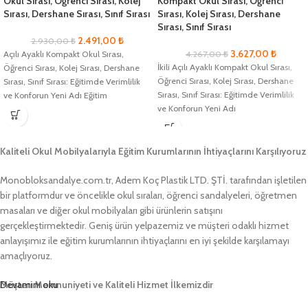
Okul Sırası, Öğrenci Sırası, Kolej
Kompakt Okul Sırası, Öğrenci
Sırası, Dershane Sırası, Sınıf Sırası
Sırası, Kolej Sırası, Dershane
Sırası, Sınıf Sırası
2.491,00
₺
2.930,00
₺
3.627,00
₺
Açılı Ayaklı Kompakt Okul Sırası,
4.267,00
₺
İkili Açılı Ayaklı Kompakt Okul Sırası,
Öğrenci Sırası, Kolej Sırası, Dershane
Öğrenci Sırası, Kolej Sırası, Dershane
Sırası, Sınıf Sırası: Eğitimde Verimlilik
Sırası, Sınıf Sırası: Eğitimde Verimlilik
ve Konforun Yeni Adı Eğitim
ve Konforun Yeni Adı
Kaliteli Okul Mobilyalarıyla Eğitim Kurumlarının İhtiyaçlarını Karşılıyoruz
Monobloksandalye.com.tr, Adem Koç Plastik LTD. ŞTİ. tarafından işletilen
bir platformdur ve öncelikle okul sıraları, öğrenci sandalyeleri, öğretmen
masaları ve diğer okul mobilyaları gibi ürünlerin satışını
gerçekleştirmektedir. Geniş ürün yelpazemiz ve müşteri odaklı hizmet
anlayışımız ile eğitim kurumlarının ihtiyaçlarını en iyi şekilde karşılamayı
amaçlıyoruz.
Müşteri Memnuniyeti ve Kaliteli Hizmet İlkemizdir
Devamını oku